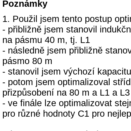
Poznámky
1. Použil jsem tento postup opt
- přibližně jsem stanovil indukč
na pásmu 40 m, tj. L1
- následně jsem přibližně stanov
pásmo 80 m
- stanovil jsem výchozí kapacit
- potom jsem optimalizoval stříd
přizpůsobení na 80 m a L1 a L3
- ve finále lze optimalizovat s
pro různé hodnoty C1 pro nejlep