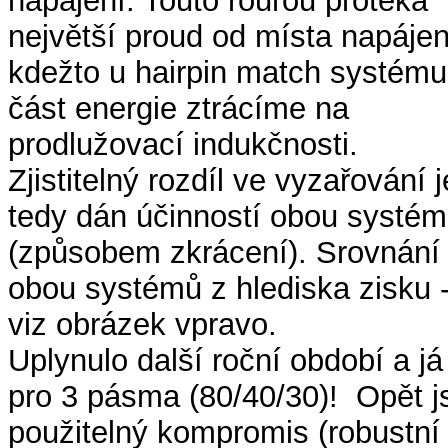
napájení. Touto rourou protéká
největší proud od místa napájen
kdežto u hairpin match systému
část energie ztrácíme na
prodlužovací indukčnosti.
Zjistitelný rozdíl ve vyzařování j
tedy dán účinností obou systé
(způsobem zkrácení). Srovnání
obou systémů z hlediska zisku 
viz obrázek vpravo.
Uplynulo další roční období a já
pro 3 pásma (80/40/30)! Opět js
použitelný kompromis (robustní