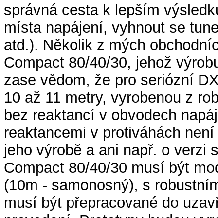
správná cesta k lepším výsledk
místa napájení, vyhnout se tune
atd.). Několik z mých obchodníc
Compact 80/40/30, jehož výrobu 
zase vědom, že pro seriózní DX
10 až 11 metry, vyrobenou z ro
bez reaktancí v obvodech napáj
reaktancemi v protiváhách není
jeho výrobě a ani např. o verz
Compact 80/40/30 musí být mod
(10m - samonosný), s robustní
musí být přepracované do uzav