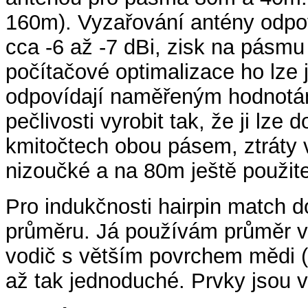
160m). Vyzařování antény odpov
cca -6 až -7 dBi, zisk na pásmu
počítačové optimalizace ho lze
odpovídají naměřeným hodnotám 
pečlivosti vyrobit tak, že ji lze
kmitočtech obou pásem, ztráty 
nizoučké a na 80m ještě použit
Pro indukčnosti hairpin match d
průměru. Já používám průměr v
vodič s větším povrchem mědi (
až tak jednoduché. Prvky jsou v