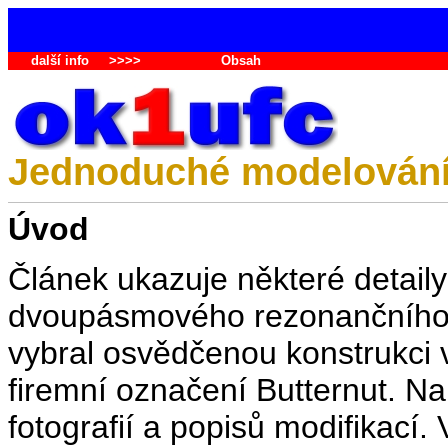
další info
>>>>
Obsah
Jednoduché modelování s
Úvod
Článek ukazuje některé detai
dvoupásmového rezonančního v
vybral osvědčenou konstrukci
firemní označení Butternut. N
fotografií a popisů modifikací.