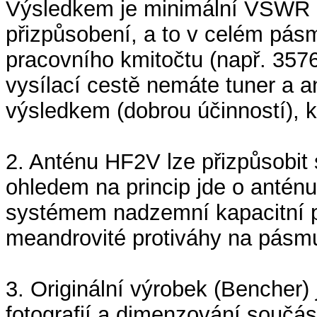
Výsledkem je minimální VSWR 
přizpůsobení, a to v celém pás
pracovního kmitočtu (např. 35
vysílací cestě nemáte tuner a 
výsledkem (dobrou účinností), k
2. Anténu HF2V lze přizpůsobit
ohledem na princip jde o antén
systémem nadzemní kapacitní p
meandrovité protiváhy na pásm
3. Originální výrobek (Bencher)
fotografií a dimenzování součást