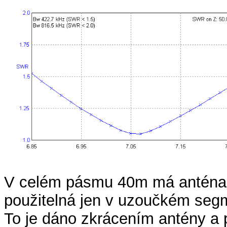
V celém pásmu 40m má anténa 
použitelná jen v uzoučkém seg
To je dáno zkrácením antény a 