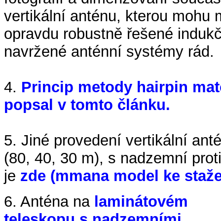
vertikální anténu, kterou mohu 
opravdu robustně řešené indukč
navržené anténní systémy rád.
4.
Princip metody hairpin ma
popsal v tomto článku.
5. Jiné provedení vertikální a
(80, 40, 30 m), s nadzemní pro
je
zde (mmana model ke staže
6. Anténa na
laminátovém
teleskopu s nadzemními