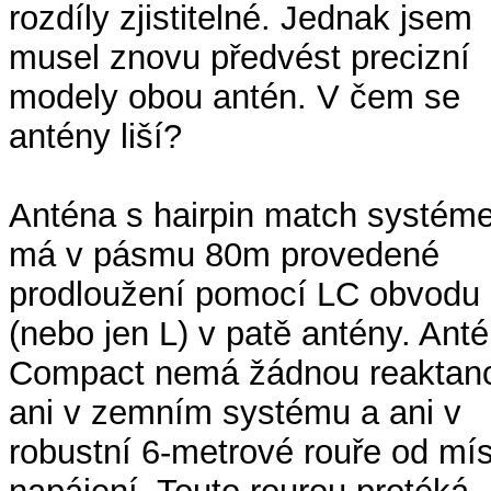
rozdíly zjistitelné. Jednak jsem
musel znovu předvést precizní
modely obou antén. V čem se
antény liší?
Anténa s hairpin match systém
má v pásmu 80m provedené
prodloužení pomocí LC obvodu
(nebo jen L) v patě antény. Ant
Compact nemá žádnou reaktanc
ani v zemním systému a ani v
robustní 6-metrové rouře od mí