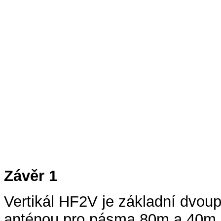
Závěr 1
Vertikál HF2V je základní dvou
anténou pro pásma 80m a 40m. L