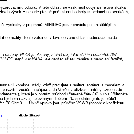
yzařovacímu odporu. V této oblasti se však neshoduje ani jalová složka
ízkých výšek H nebude přesně počítat ani hodnoty impedancí na svorkách,
mně, výsledky z programů MININEC jsou zpravidla pesimističtější a
 do reality. Tohle většinou v levé červené oblasti jednoduše nejde.
 a metody. NEC4 je placený, stejně tak, jako většina ostatních SW.
INEC, např. v MMANA, ale není to až tak triviální a navíc ani legální,
 nastavili korekce. Vždy, když pracujete s reálnou anténou a modelem v
, parazitní vodiče, napáječe a další věci v blízkosti antény. Uvedu zde
undamental), která je v prvním průchodu červené čáry (jX) nulou. Všimněte
énu bychom nazvali celovlnným dipólem. Na spodním grafu je průběh
přes 70 Ohmů .... Úplně vpravo jsou průběhy VSWR (nahoře a koeficientu