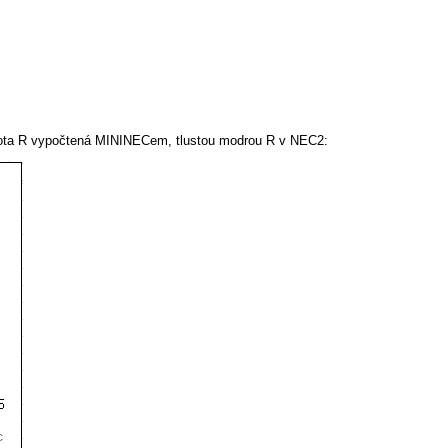
dnota R vypočtená MININECem, tlustou modrou R v NEC2: