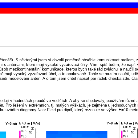
tenářů. S některými jsem si dovolil poměrně obsáhle komunikovat mailem, zjis
ení s anténami, které mají vysoké vyzařovací úhly. Vím, spíš tuším, že např.
ob mezikontinentální komunikace, kterou bych také rád zvládnul a naučil se 
mají vysoký vyzařovací úhel, a to opakovaně. Tohle se musím naučit, uděla
sedí modelování antén. A o tom jsem chtěl napsat pár řádek dneska zde. Člán
hodují v hodnotách proudů ve vodičích. A aby se shodovaly, používám různé 
. Pro řešení v extrémních, tj. malých výškách, je zejména u jednoduchých m
ku uvádím diagramy Near Field pro dipól, který rezonuje ve výšce H=10 metr