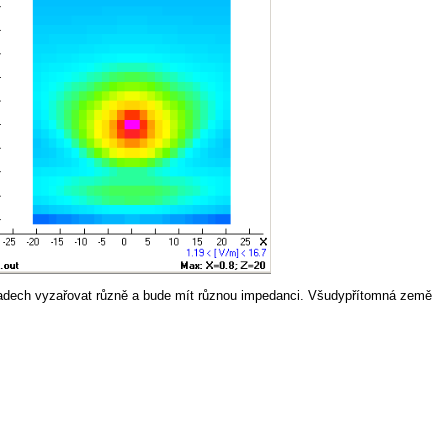
řípadech vyzařovat různě a bude mít různou impedanci. Všudypřítomná země