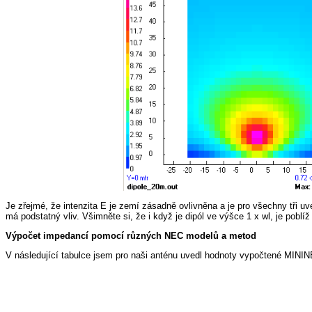
Je zřejmé, že intenzita E je zemí zásadně ovlivněna a je pro všechny tři
má podstatný vliv. Všimněte si, že i když je dipól ve výšce 1 x wl, je poblíž
Výpočet impedancí pomocí různých NEC modelů a metod
V následující tabulce jsem pro naši anténu uvedl hodnoty vypočtené MININ