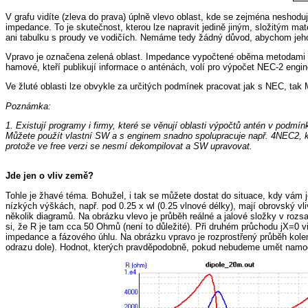
V grafu vidíte (zleva do prava) úplně vlevo oblast, kde se zejména neshod
impedance. To je skutečnost, kterou lze napravit jedině jiným, složitým 
ani tabulku s proudy ve vodičích. Nemáme tedy žádný důvod, abychom jeho 
Vpravo je označena zelená oblast. Impedance vypočtené oběma metodami (ro
hamové, kteří publikují informace o anténách, volí pro výpočet NEC-2 engi
Ve žluté oblasti lze obvykle za určitých podmínek pracovat jak s NEC, tak 
Poznámka:
1. Existují programy i firmy, které se věnují oblasti výpočtů antén v pod
Můžete použít vlastní SW a s enginem snadno spolupracuje např. 4NEC2, kter
protože ve free verzi se nesmí dekompilovat a SW upravovat.
Jde jen o vliv země?
Tohle je žhavé téma. Bohužel, i tak se můžete dostat do situace, kdy vám j
nízkých výškách, např. pod 0.25 x wl (0.25 vlnové délky), mají obrovský vliv
několik diagramů. Na obrázku vlevo je průběh reálné a jalové složky v rozs
si, že R je tam cca 50 Ohmů (není to důležité). Při druhém průchodu jX=0
impedance a fázového úhlu. Na obrázku vpravo je rozprostřený průběh kolem
odrazu dole). Hodnot, kterých pravděpodobně, pokud nebudeme umět namo