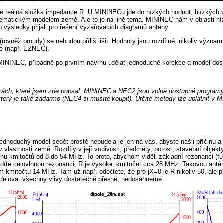
uje reálná složka impedance R. U MININECu jde do nízkých hodnot, blízkých v
matematickým modelem země. Ale to je na jiné téma. MININEC nám v oblasti n
výsledky přijali pro řešení vyzařovacích diagramů antény.
vněž proudy) se nebudou příliš lišit. Hodnoty jsou rozdílné, nikoliv význa
ne (např. EZNEC).
MININEC, případně po prvním návrhu udělat jednoduché korekce a model dostat
mínkách, které jsem zde popsal. MININEC a NEC2 jsou volně dostupné programy
ý je také zadarmo (NEC4 si musíte koupit). Určité metody lze uplatnit v MIN
ednoduchý model sedět prostě nebude a je jen na vás, abyste našli příčinu a
 vlastnosti země. Rozdíly v její vodivosti, předměty, porost, stavební objekty
ahu kmitočtů od 8 do 54 MHz. To proto, abychom viděli základní rezonanci (f
 vidíte celovlnnou rezonanci, R je vysoké, kmitočet cca 28 MHz. Takovou ant
 kmitočtu 14 MHz. Tam už např. odečtete, že pro jX=0 je R nikoliv 50, ale 
delovat všechny vlivy dostatečně přesně, nedosáhneme: