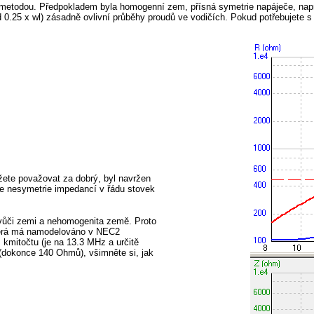
u metodou. Předpokladem byla homogenní zem, přísná symetrie napáječe, napr
d 0.25 x wl) zásadně ovlivní průběhy proudů ve vodičích. Pokud potřebujete s
žete považovat za dobrý, byl navržen
je nesymetrie impedancí v řádu stovek
 vůči zemi a nehomogenita země. Proto
která má namodelováno v NEC2
kmitočtu (je na 13.3 MHz a určitě
í (dokonce 140 Ohmů), všimněte si, jak