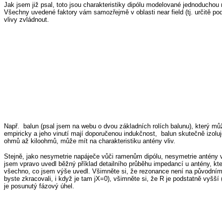
Jak jsem již psal, toto jsou charakteristiky dipólu modelované jednoducho
Všechny uvedené faktory vám samozřejmě v oblasti near field (tj. určitě po
vlivy zvládnout.
Např. balun (psal jsem na webu o dvou základních rolích balunu), který mů
empiricky a jeho vinutí mají doporučenou indukčnost, balun skutečně izolu
ohmů až kiloohmů, může mít na charakteristiku antény vliv.
Stejně, jako nesymetrie napáječe vůči ramenům dipólu, nesymetrie antény
jsem vpravo uvedl běžný příklad detailního průběhu impedancí u antény, 
všechno, co jsem výše uvedl. Všimněte si, že rezonance není na původním 
byste zkracovali, i když je tam jX=0), všimněte si, že R je podstatně vyšš
je posunutý fázový úhel.