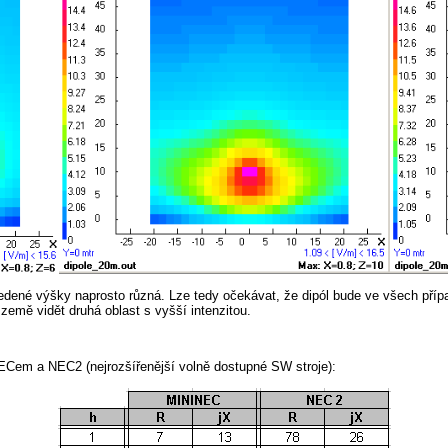
 uvedené výšky naprosto různá. Lze tedy očekávat, že dipól bude ve všech p
 země vidět druhá oblast s vyšší intenzitou.
ECem a NEC2 (nejrozšířenější volně dostupné SW stroje):