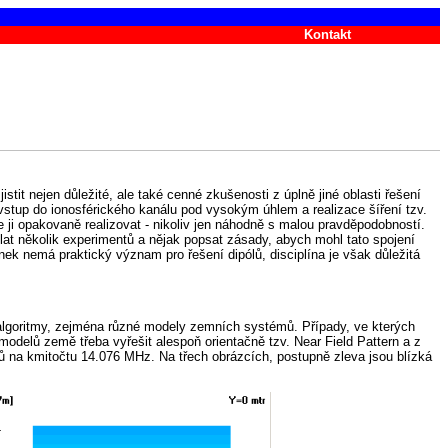
Kontakt
tit nejen důležité, ale také cenné zkušenosti z úplně jiné oblasti řešení
 vstup do ionosférického kanálu pod vysokým úhlem a realizace šíření tzv.
ji opakovaně realizovat - nikoliv jen náhodně s malou pravděpodobností.
t několik experimentů a nějak popsat zásady, abych mohl tato spojení
ek nemá praktický význam pro řešení dipólů, disciplína je však důležitá
algoritmy, zejména různé modely zemních systémů. Případy, ve kterých
odelů země třeba vyřešit alespoň orientačně tzv. Near Field Pattern a z
ů na kmitočtu 14.076 MHz. Na třech obrázcích, postupně zleva jsou blízká