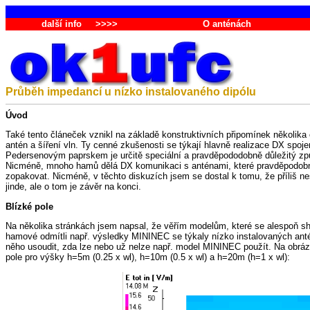
další info
>>>>
O anténách
Průběh impedancí u nízko instalovaného dipólu
Úvod
Také tento článeček vznikl na základě konstruktivních připomínek několika č
antén a šíření vln. Ty cenné zkušenosti se týkají hlavně realizace DX spoj
Pedersenovým paprskem je určitě speciální a pravděpododobně důležitý způs
Nicméně, mnoho hamů dělá DX komunikaci s anténami, které pravděpodobně 
zopakovat. Nicméně, v těchto diskuzích jsem se dostal k tomu, že příliš ne
jinde, ale o tom je závěr na konci.
Blízké pole
Na několika stránkách jsem napsal, že věřím modelům, které se alespoň s
hamové odmítli např. výsledky MININEC se týkaly nízko instalovaných antén
něho usoudit, zda lze nebo už nelze např. model MININEC použít. Na obráz
pole pro výšky h=5m (0.25 x wl), h=10m (0.5 x wl) a h=20m (h=1 x wl):