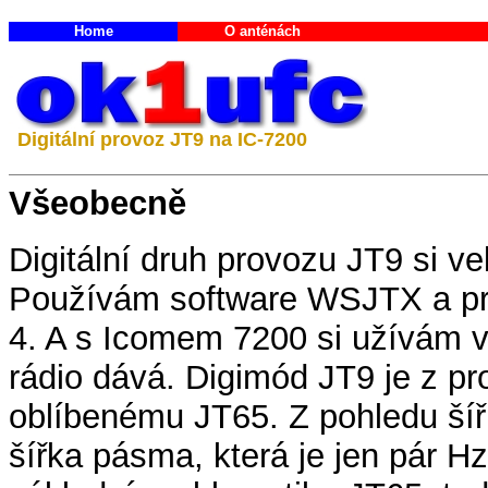
Home
O anténách
Digitální provoz JT9 na IC-7200
Všeobecně
Digitální druh provozu JT9 si ve
Používám software WSJTX a pr
4. A s Icomem 7200 si užívám v
rádio dává. Digimód JT9 je z p
oblíbenému JT65. Z pohledu ší
šířka pásma, která je jen pár H