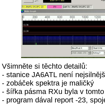
Všimněte si těchto detailů:
- stanice JA6ATL není nejsilnějš
- zobáček spektra je maličký
- šířka pásma RXu byla v tomto
- program dával report -23, spoj