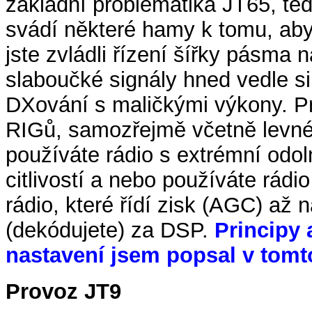
základní problematika JT65, te
svádí některé hamy k tomu, aby 
jste zvládli řízení šířky pásma n
slaboučké signály hned vedle si
DXování s maličkými výkony. Pr
RIGů, samozřejmě včetně levné
používáte rádio s extrémní odol
citlivostí a nebo používáte r
rádio, které řídí zisk (AGC) až 
(dekódujete) za DSP.
Principy 
nastavení jsem popsal v tomt
Provoz JT9