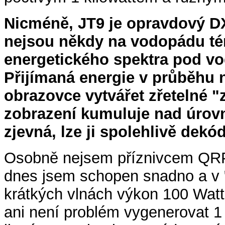
Nicméně, JT9 je opravdový D
nejsou někdy na vodopádu tém
energetického spektra pod vo
Přijímaná energie v průběhu 
obrazovce vytvářet zřetelné "
zobrazení kumuluje nad úrovn
zjevná, lze ji spolehlivě dekó
Osobně nejsem příznivcem QRP. 
dnes jsem schopen snadno a v 
krátkých vlnách výkon 100 Wat
ani není problém vygenerovat 