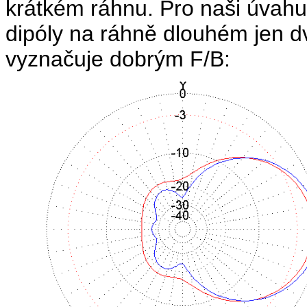
krátkém ráhnu. Pro naši úvahu
dipóly na ráhně dlouhém jen d
vyznačuje dobrým F/B: