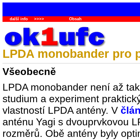
další info
>>>>
Obsah
LPDA monobander pro 
Všeobecně
LPDA monobander není až tak 
studium a experiment praktick
vlastností LPDA antény. V
člá
anténu Yagi s dvouprvkovou L
rozměrů. Obě antény byly optim