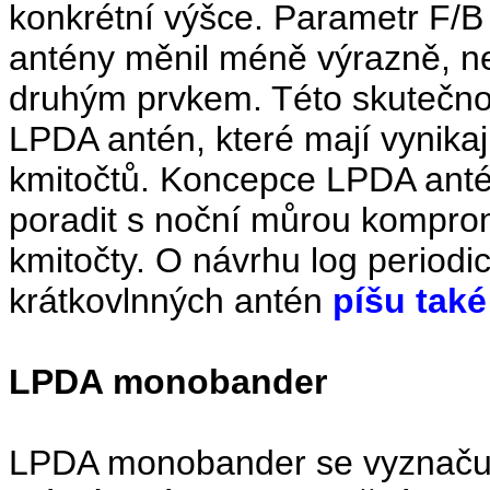
konkrétní výšce. Parametr F/
antény měnil méně výrazně, n
druhým prvkem. Této skutečno
LPDA antén, které mají vynikaj
kmitočtů. Koncepce LPDA antén
poradit s noční můrou komprom
kmitočty. O návrhu log period
krátkovlnných antén
píšu také
LPDA monobander
LPDA monobander se vyznačuj