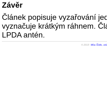
Závěr
Článek popisuje vyzařování j
vyznačuje krátkým ráhnem. Člá
LPDA antén.
© 2015
Míra Šídlo, ok