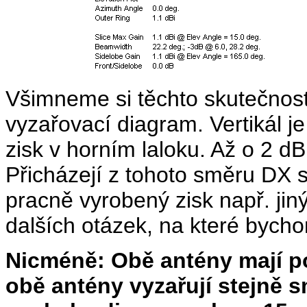
Všimneme si těchto skutečnos
vyzařovací diagram. Vertikál j
zisk v horním laloku. Až o 2 
Přicházejí z tohoto směru DX
pracně vyrobený zisk např. jin
dalších otázek, na které bych
Nicméně: Obě antény mají po
obě antény vyzařují stejně 