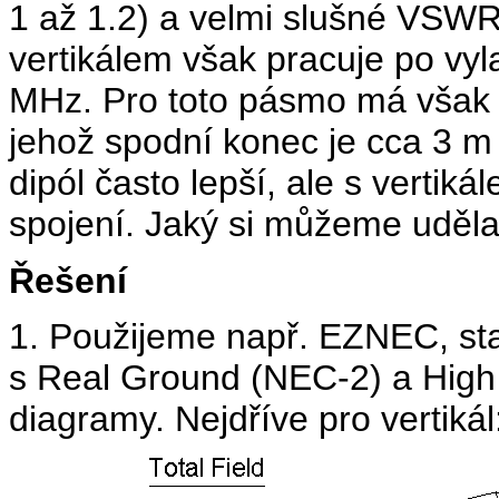
1 až 1.2) a velmi slušné VSW
vertikálem však pracuje po v
MHz. Pro toto pásmo má však k d
jehož spodní konec je cca 3 m 
dipól často lepší, ale s verti
spojení. Jaký si můžeme uděl
Řešení
1. Použijeme např. EZNEC, sta
s Real Ground (NEC-2) a High
diagramy. Nejdříve pro vertikál