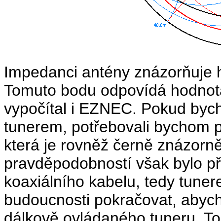
Impedanci antény znázorňuje h
Tomuto bodu odpovídá hodnot
vypočítal i EZNEC. Pokud bych
tunerem, potřebovali bychom pr
která je rovněž černě znázorn
pravděpodobností však bylo p
koaxiálního kabelu, tedy tune
budoucnosti pokračovat, abych
dálkově ovládaného tuneru. To