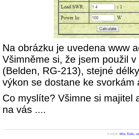
Na obrázku je uvedena www ad
Všimněme si, že jsem použil v
(Belden, RG-213), stejné délky.
výkon se dostane ke svorkám an
Co myslíte? Všimne si majite
na vás ....
© 2016
Míra Šídlo, o