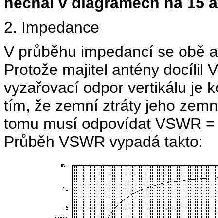
nechal v diagramech na 15 a 
2. Impedance
V průběhu impedancí se obě ant
Protože majitel antény docíli
vyzařovací odpor vertikálu je
tím, že zemní ztráty jeho zem
tomu musí odpovídat VSWR = 1 
Průběh VSWR vypadá takto: