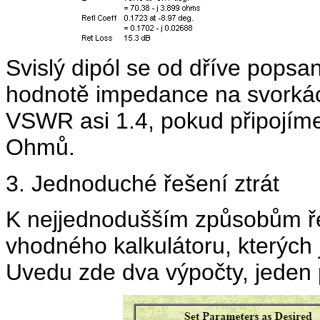
Svislý dipól se od dříve popsan
hodnotě impedance na svorká
VSWR asi 1.4, pokud připojím
Ohmů.
3. Jednoduché řešení ztrát
K nejjednodušším způsobům řeše
vhodného kalkulátoru, kterých j
Uvedu zde dva výpočty, jeden p