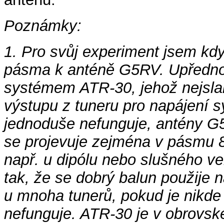
Poznámky:
1. Pro svůj experiment jsem kdy
pásma k anténě G5RV. Upřednost
systémem ATR-30, jehož nejslab
výstupu z tuneru pro napájení s
jednoduše nefunguje, antény G
se projevuje zejména v pásmu 
např. u dipólu nebo slušného ver
tak, že se dobrý balun použije 
u mnoha tunerů, pokud je nikd
nefunguje. ATR-30 je v obrovs