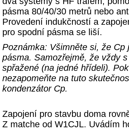
dva systémy s HF trafem, pomoc
pásma 80/40/30 metrů nebo ant
Provedení indukčností a zapoje
pro spodní pásma se liší.
Poznámka: Všimněte si, že Cp j
pásma. Samozřejmě, že vždy s p
spřažené (na jedné hřídeli). Pok
nezapomeňte na tuto skutečnos
kondenzátor Cp.
Zapojení pro stavbu doma rovně
Z matche od W1CJL. Uvádím ho