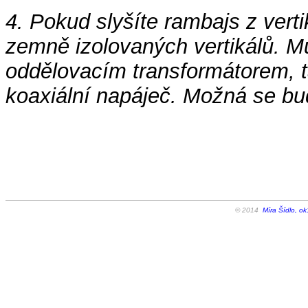
4. Pokud slyšíte rambajs z verti
zemně izolovaných vertikálů. Mů
oddělovacím transformátorem, 
koaxiální napáječ. Možná se bude
© 2014
Míra Šídlo, ok