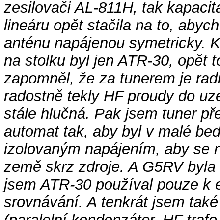
zesilovači AL-811H, tak kapaci
lineáru opět stačila na to, ab
anténu napájenou symetricky. K
na stolku byl jen ATR-30, opět 
zapomněl, že za tunerem je radiá
radostně tekly HF proudy do uz
stále hlučná. Pak jsem tuner pře
automat tak, aby byl v malé be
izolovaným napájením, aby se 
země skrz zdroje. A G5RV byla 
jsem ATR-30 používal pouze k 
srovnávání. A tenkrát jsem také
(paralelní kondenzátor, HF traf