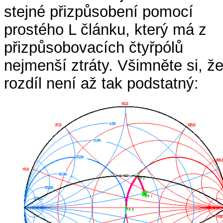
stejné přizpůsobení pomocí
prostého L článku, který má z
přizpůsobovacích čtyřpólů
nejmenší ztráty. Všimněte si, ž
rozdíl není až tak podstatný: