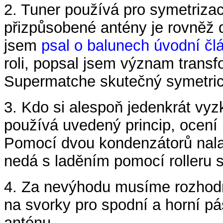
2. Tuner používá pro symetrizac
přizpůsobené antény je rovněž 
jsem
psal o balunech úvodní čl
roli, popsal jsem význam transf
Supermatche skutečný symetric
3. Kdo si alespoň jedenkrát vyz
používá uvedený princip, ocení
Pomocí dvou kondenzátorů nalad
nedá s laděním pomocí rolleru 
4. Za nevýhodu musíme rozhodn
na svorky pro spodní a horní 
anténu.