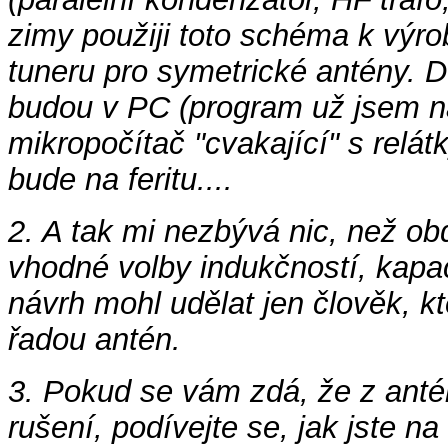
zimy použiji toto schéma k výr
tuneru pro symetrické antény. 
budou v PC (program už jsem na
mikropočítač "cvakající" s relá
bude na feritu....
2. A tak mi nezbývá nic, než o
vhodné volby indukčností, kapa
návrh mohl udělat jen člověk, 
řadou antén.
3. Pokud se vám zdá, že z anté
rušení, podívejte se, jak jste na