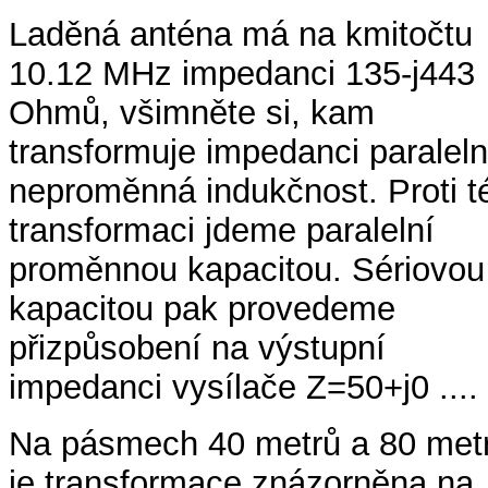
Laděná anténa má na kmitočtu
10.12 MHz impedanci 135-j443
Ohmů, všimněte si, kam
transformuje impedanci paraleln
neproměnná indukčnost. Proti t
transformaci jdeme paralelní
proměnnou kapacitou. Sériovou
kapacitou pak provedeme
přizpůsobení na výstupní
impedanci vysílače Z=50+j0 ....
Na pásmech 40 metrů a 80 met
je transformace znázorněna na