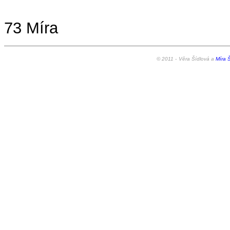
73 Míra
© 2011 -
Věra Šídlová a
Míra Š