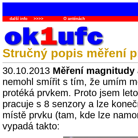
další info
>>>>
O anténách
Stručný popis měření p
30.10.2013
Měření magnitudy 
nemohl smířit s tím, že umím mě
protéká prvkem. Proto jsem leto
pracuje s 8 senzory a lze kone
místě prvku (tam, kde lze nam
vypadá takto: