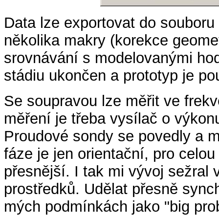
Data lze exportovat do souboru 
několika makry (korekce geomet
srovnávání s modelovanými hod
stádiu ukončen a prototyp je po
Se soupravou lze měřit ve fre
měření je třeba vysílač o výkon
Proudové sondy se povedly a m
fáze je jen orientační, pro celo
přesnější. I tak mi vývoj sežral
prostředků. Udělat přesně sync
mých podmínkách jako "big pro