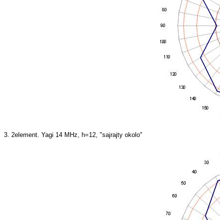
3. 2element. Yagi 14 MHz, h=12, "sajrajty okolo"