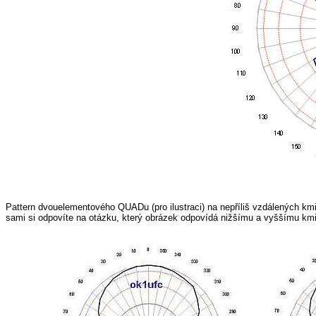
Pattern dvouelementového QUADu (pro ilustraci) na nepříliš vzdálených 
sami si odpovíte na otázku, který obrázek odpovídá nižšímu a vyššímu kmi