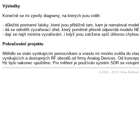
Výsledky
Konečně se mi zjevily diagramy, na kterých jsou vidět:
- důležité postranní laloky, které jsou přibližně tam, kam je namaloval mod
- dá se odměřit vyzařovací úhel, který poměrně přesně odpovídá modelu N
- dají se najít minima vyzařování, i když jsou zatížena spíš úhlovou chybou
Pokračování projektu
Měřidlo se stalo vynikajícím pomocníkem a vneslo mi mnoho světla do vlast
vynikajících a dostupných RF obvodů od firmy Analog Devices. Od konce
Hz bylo nakonec upuštěno. Pro měření je používán systém SDR se vstupními
© 2011 - 2013
Věra Šídlov