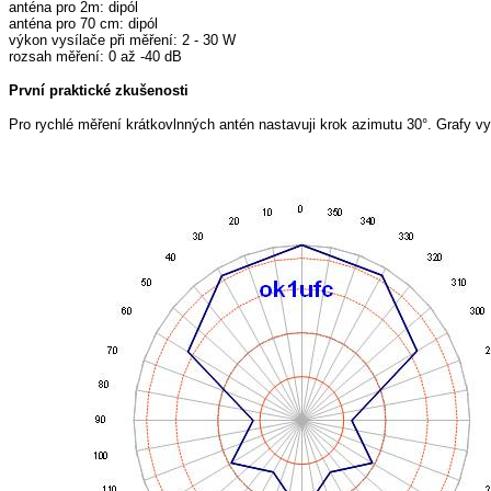
anténa pro 2m: dipól
anténa pro 70 cm: dipól
výkon vysílače při měření: 2 - 30 W
rozsah měření: 0 až -40 dB
První praktické zkušenosti
Pro rychlé měření krátkovlnných antén nastavuji krok azimutu 30°. Grafy vy