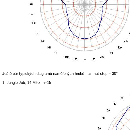
Ještě pár typických diagramů naměřených hrubě - azimut step = 30°
1. Jungle Job, 14 MHz, h=15