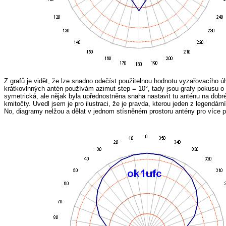
Z grafů je vidět, že lze snadno odečíst použitelnou hodnotu vyzařovacího ú
krátkovlnných antén používám azimut step = 10°, tady jsou grafy pokusu 
symetrická, ale nějak byla upřednostněna snaha nastavit tu anténu na do
kmitočty. Uvedl jsem je pro ilustraci, že je pravda, kterou jeden z legendár
No, diagramy nelžou a dělat v jednom stísněném prostoru antény pro více pás