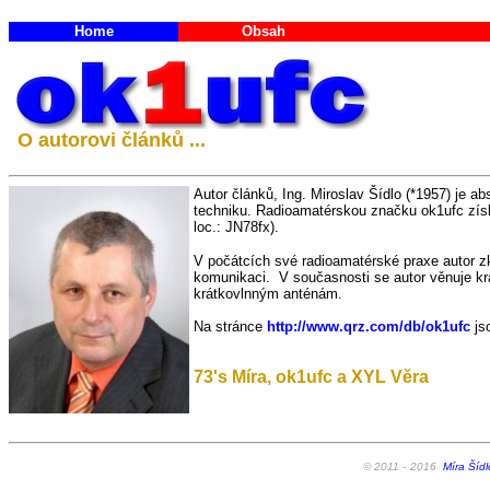
Home
Obsah
O autorovi článků ...
Autor článků, Ing. Miroslav Šídlo (*1957) je 
techniku. Radioamatérskou značku ok1ufc získ
loc.: JN78fx).
V počátcích své radioamatérské praxe autor z
komunikaci. V současnosti se autor věnuje kr
krátkovlnným anténám.
Na stránce
http://www.qrz.com/db/ok1ufc
js
73's Míra, ok1ufc a XYL Věra
© 2011 -
2016
Míra Šídl