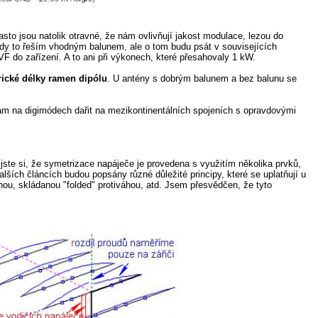
to jsou natolik otravné, že nám ovlivňují jakost modulace, lezou do
ždy to řeším vhodným balunem, ale o tom budu psát v souvisejících
 do zařízení. A to ani při výkonech, které přesahovaly 1 kW.
ické délky ramen dipólu
. U antény s dobrým balunem a bez balunu se
ám na digimódech dařit na mezikontinentálních spojeních s opravdovými
jste si, že symetrizace napáječe je provedena s využitím několika prvků,
ších článcích budou popsány různé důležité principy, které se uplatňují u
hou, skládanou "folded" protiváhou, atd. Jsem přesvědčen, že tyto