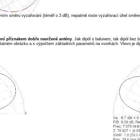
hlavním směru vyzařování (téměř o 3 dB), nepatrně roste vyzařovací úhel smě
ní příznakem dobře navržené antény
. Jak dipól s balunem, tak dipól bez 
tatném obrázku a s výpočtem základních parametrů na svorkách. Vlevo je dipó