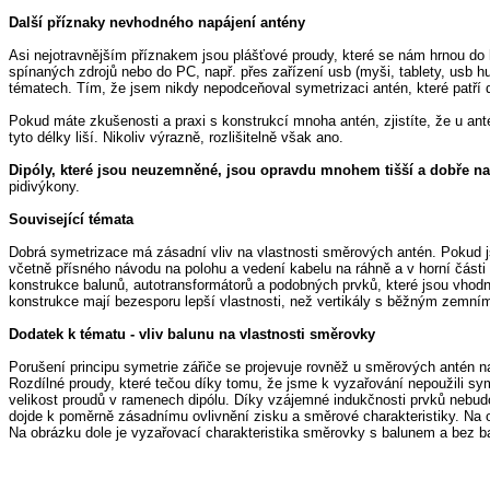
Další příznaky nevhodného napájení antény
Asi nejotravnějším příznakem jsou plášťové proudy, které se nám hrnou do 
spínaných zdrojů nebo do PC, např. přes zařízení usb (myši, tablety, usb 
tématech. Tím, že jsem nikdy nepodceňoval symetrizaci antén, které patří
Pokud máte zkušenosti a praxi s konstrukcí mnoha antén, zjistíte, že u a
tyto délky liší. Nikoliv výrazně, rozlišitelně však ano.
Dipóly, které jsou neuzemněné, jsou opravdu mnohem tišší a dobře na
pidivýkony.
Související témata
Dobrá symetrizace má zásadní vliv na vlastnosti směrových antén. Pokud jst
včetně přísného návodu na polohu a vedení kabelu na ráhně a v horní části 
konstrukce balunů, autotransformátorů a podobných prvků, které jsou vhodn
konstrukce mají bezesporu lepší vlastnosti, než vertikály s běžným zem
Dodatek k tématu - vliv balunu na vlastnosti směrovky
Porušení principu symetrie zářiče se projevuje rovněž u směrových antén n
Rozdílné proudy, které tečou díky tomu, že jsme k vyzařování nepoužili sy
velikost proudů v ramenech dipólu. Díky vzájemné indukčnosti prvků nebud
dojde k poměrně zásadnímu ovlivnění zisku a směrové charakteristiky. Na 
Na obrázku dole je vyzařovací charakteristika směrovky s balunem a bez b