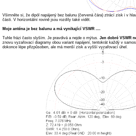
Všimněte si, že dipól napájený bez balunu (červená čára) ztrácí zisk i v 
části. V horizontální rovině jsou rozdíly také vidět.
Moje anténa je bez balunu a má vynikající VSWR ....
Tuhle frázi často slyším. Je pravdivá a nejde o mýtus.
Jen dobré VSWR ne
znovu vyzařovací diagramy obou variant napájení, tentokrát každý v samos
dokonce lépe přizpůsoben, ale má menší zisk a vyšší vyzařovací úhel.