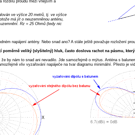
 a rozdílu proudů mezi vnějším a
lován ve výšce 20 metrů, tj. ve výšce
Protože má jít o neuzemněnou anténu,
uzemnění. Rz = 25 Ohmů (tedy nic
ném napájení antény. Nebo snad ano? A stále ještě považuje rozložení proudů
poměrně veliký (slyšitelný) hluk, často doslova rachot na pásmu, který
 že by nám to snad ani nevadilo. Jde samozřejmě o mýtus. Anténa s balunem 
amozřejmě vliv vyzařování napáječe na tvar diagramu minimální. Přesto je vi