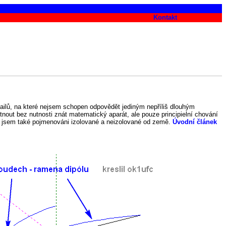
Kontakt
mailů, na které nejsem schopen odpovědět jediným nepříliš dlouhým
out bez nutnosti znát matematický aparát, ale pouze principielní chování
ěl jsem také pojmenováni izolované a neizolované od země.
Úvodní článek