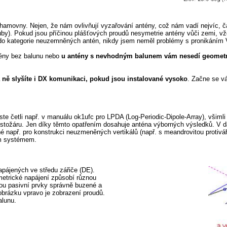
hamovny. Nejen, že nám ovlivňují vyzařování antény, což nám vadí nejvíc, čas
huby). Pokud jsou příčinou plášťových proudů nesymetrie antény vůči zemi, v
 do kategorie neuzemněných antén, nikdy jsem neměl problémy s pronikáním VF
ntény bez balunu nebo
u antény s nevhodným balunem vám nesedí geometr
 ně slyšíte i DX komunikaci, pokud jsou instalované vysoko
. Začne se v
e četli např. v manuálu ok1ufc pro LPDA (Log-Periodic-Dipole-Array), všimli 
stožáru. Jen díky těmto opatřením dosahuje anténa výborných výsledků. V dal
é např. pro konstrukci neuzmeněných vertikálů (např. s meandrovitou protivá
ním systémem.
apájených ve středu zářiče (DE).
metrické napájení způsobí různou
ou pasivní prvky správně buzené a
obrázku vpravo je zobrazení proudů.
alunu.