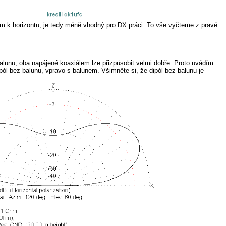
rem k horizontu, je tedy méně vhodný pro DX práci. To vše vyčteme z pravé
balunu, oba napájené koaxiálem lze přizpůsobit velmi dobře. Proto uvádím
l bez balunu, vpravo s balunem. Všimněte si, že dipól bez balunu je