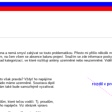
ena a nemá smysl zabývat se touto problematikou. Přesto mi přišlo několik 
tom, na čem všem se absence balunu projeví. Snažím se zde informace poskytn
ě nad kategorizací, ve které rozlišuji antény uzemněné nebo neuzemněné. Vid
 to však pravda? Vždyť ho napájíme
 rádio máme uzemněné. Soustava dipól
 nám také bude samozřejmě vyzařovat.
dům, které tečou vodiči. Tj. proudům,
ího napáječe. Viz obrázek vpravo.