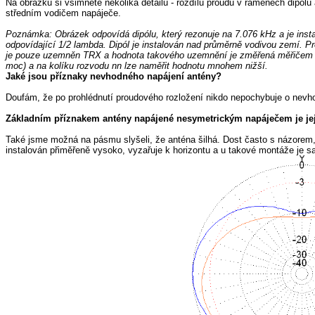
Na obrázku si všimněte několika detailů - rozdílu proudů v ramenech dipólu
středním vodičem napáječe.
Poznámka: Obrázek odpovídá dipólu, který rezonuje na 7.076 kHz a je insta
odpovídající 1/2 lambda. Dipól je instalován nad průměrně vodivou zemí. 
je pouze uzemněn TRX a hodnota takového uzemnění je změřená měřičem 
moc) a na kolíku rozvodu nn lze naměřit hodnotu mnohem nižší.
Jaké jsou příznaky nevhodného napájení antény?
Doufám, že po prohlédnutí proudového rozložení nikdo nepochybuje o nevhod
Základním příznakem antény napájené nesymetrickým napáječem je její 
Také jsme možná na pásmu slyšeli, že anténa šilhá. Dost často s názorem,
instalován přiměřeně vysoko, vyzařuje k horizontu a u takové montáže je s