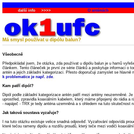
další info
>>>>
O anténách
Má smysl používat u dipólu balun?
Všeobecně
Předpokládal jsem, že otázka, zda používat u dipólu balun je u hamů vyřeš
článkem. Tento článeček je první ze série článků a poskytuje informaci o 
antén a jejich základní kategorizaci. Přesto doporučuji zamyslet se hlavn
k problematice je např. zde
.
Kam patří dipól?
Dipól podle základní kategorizace antén patří mezi antény neuzemněné. Je
uprostřed, zpravidla koaxiálním kabelem, který máme připojený do rádia a
- napáječ - TRX je tedy anténa uzemněná a s ohledem na tuto skutečnost
Jak taková soustava vyzařuje?
I na tuto otázku existuje velice snadná odpověď. Vyzařování odpovídá prou
které tečou rameny dipólu a rozdílu proudů, který teče mezi vodiči koaxiáln