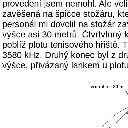
provedení jsem nemohl. Ale veli
zavěšená na špičce stožáru, kte
personál mi dovolil na stožár za
výšce asi 30 metrů. Čtvrtvlnný 
poblíž plotu tenisového hřiště.
3580 kHz. Druhý konec byl z dru
výšce, přivázaný lankem u plot