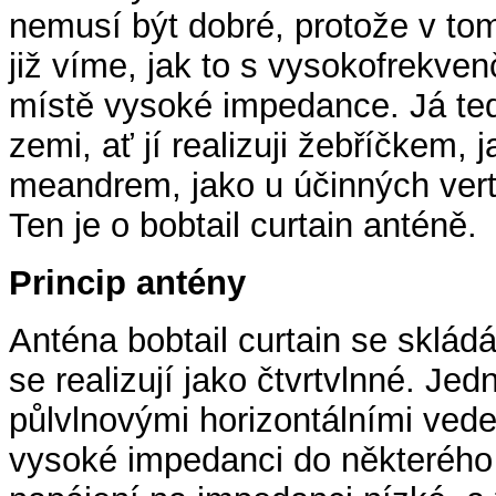
nemusí být dobré, protože v t
již víme, jak to s vysokofrekve
místě vysoké impedance. Já ted
zemi, ať jí realizuji žebříčkem,
meandrem, jako u účinných verti
Ten je o bobtail curtain anténě.
Princip antény
Anténa bobtail curtain se skládá
se realizují jako čtvrtvlnné. Je
půlvlnovými horizontálními ved
vysoké impedanci do některého 