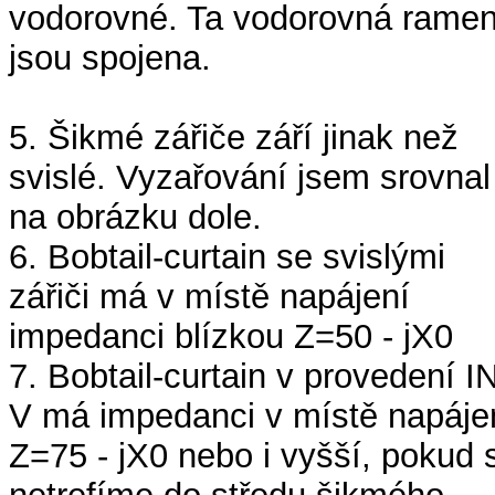
vodorovné. Ta vodorovná rame
jsou spojena.
5. Šikmé zářiče září jinak než
svislé. Vyzařování jsem srovnal
na obrázku dole.
6. Bobtail-curtain se svislými
zářiči má v místě napájení
impedanci blízkou Z=50 - jX0
7. Bobtail-curtain v provedení I
V má impedanci v místě napáje
Z=75 - jX0 nebo i vyšší, pokud 