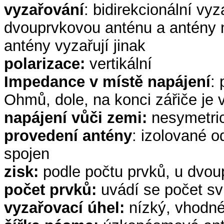
vyzařování
: bidirekcionální vy
dvouprvkovou anténu a antény 
antény vyzařují jinak
polarizace:
vertikální
Impedance v místě napájení
: 
Ohmů, dole, na konci zářiče je
napájení vůči zemi:
nesymetri
provedení antény
: izolované 
spojen
zisk:
podle počtu prvků, u dvou
počet prvků:
uvádí se počet svi
vyzařovací úhel:
nízký, vhodn