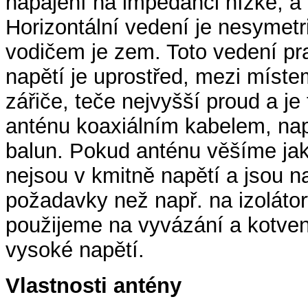
napájení na impedanci nízké, a 
Horizontální vedení je nesymet
vodičem je zem. Toto vedení pra
napětí je uprostřed, mezi místem
zářiče, teče nejvyšší proud a j
anténu koaxiálním kabelem, nap
balun. Pokud anténu věšíme jako
nejsou v kmitně napětí a jsou 
požadavky než např. na izolátory
použijeme na vyvázání a kotven
vysoké napětí.
Vlastnosti antény