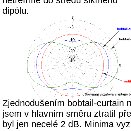
netrefíme do středu šikmého
dipólu.
Zjednodušením bobtail-curtain 
jsem v hlavním směru ztratil přes
byl jen necelé 2 dB. Minima vy