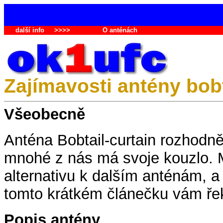
další info
>>>>
O anténách
Zajímavosti antény bobt
Všeobecně
Anténa Bobtail-curtain rozhodn
mnohé z nás má svoje kouzlo. M
alternativu k dalším anténám, 
tomto krátkém článečku vám řek
Popis antény