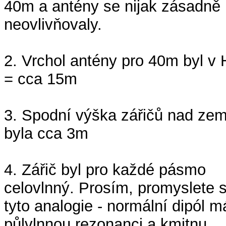
40m a antény se nijak zásadně
neovlivňovaly.
2. Vrchol antény pro 40m byl v 
= cca 15m
3. Spodní výška zářičů nad zem
byla cca 3m
4. Zářič byl pro každé pásmo
celovlnný. Prosím, promyslete s
tyto analogie - normální dipól m
půlvlnnou rezonanci a kmitnu