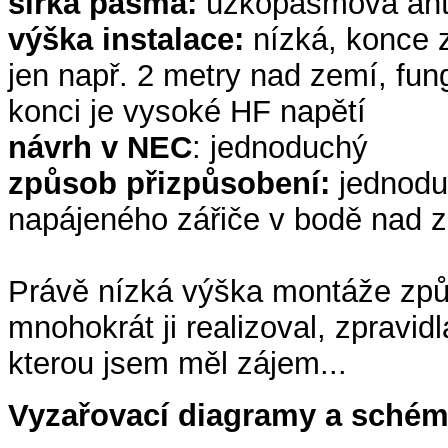
šířka pásma:
úzkopásmová ant
výška instalace:
nízká, konce z
jen např. 2 metry nad zemí, fung
konci je vysoké HF napětí
návrh v NEC
: jednoduchý
způsob přizpůsobení:
jednodu
napájeného zářiče v bodě nad 
Právě nízká výška montáže způso
mnohokrát ji realizoval, zpravidl
kterou jsem měl zájem...
Vyzařovací diagramy a schém