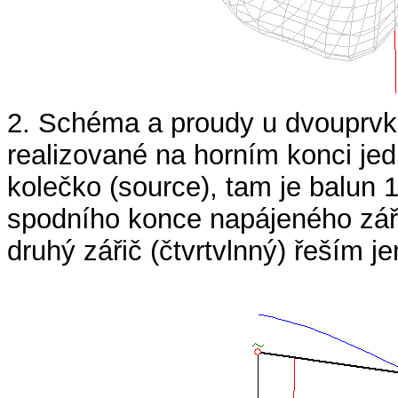
2. Schéma a proudy u dvouprvko
realizované na horním konci je
kolečko (source), tam je balun 
spodního konce napájeného záři
druhý zářič (čtvrtvlnný) řeším je