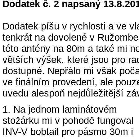
Dodatek č. 2 napsaný 13.8.20
Dodatek píšu v rychlosti a ve v
tenkrát na dovolené v Ružombe
této antény na 80m a také mi n
větších výšek, které jsou pro 
dostupné. Nepřálo mi však poča
ve finálním provedení, ale pouz
uvedu alespoň nejdůležitější zá
1. Na jednom laminátovém
stožárku mi v pohodě fungoval
INV-V bobtail pro pásmo 30m i