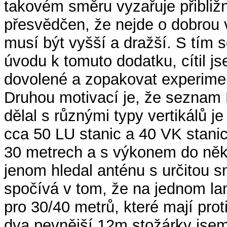
takovém směru vyzařuje přibliž
přesvědčen, že nejde o dobrou 
musí být vyšší a dražší. S tím s
úvodu k tomuto dodatku, cítil j
dovolené a zopakovat experimen
Druhou motivací je, že seznam
dělal s různými typy vertikálů 
cca 50 LU stanic a 40 VK stanic
30 metrech a s výkonem do něko
jenom hledal anténu s určitou s
spočívá v tom, že na jednom la
pro 30/40 metrů, které mají proti
dva pevnější 12m stožárky jse