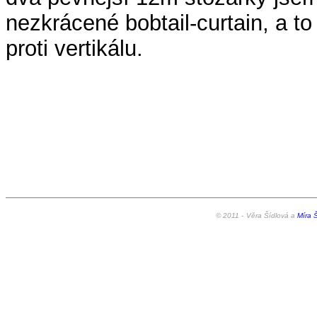
nezkrácené bobtail-curtain, a t
proti vertikálu.
© 2011 -
Věra Šídlová a
Míra Š