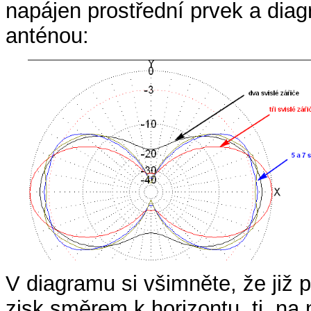
napájen prostřední prvek a dia
anténou:
V diagramu si všimněte, že již 
zisk směrem k horizontu, tj. n