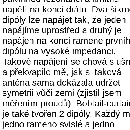
napětí na konci drátu. Dva šikm
dipóly lze napájet tak, že jeden
napájíme uprostřed a druhý je
napájen na konci ramene první
dipólu na vysoké impedanci.
Takové napájení se chová sluš
a překvapilo mě, jak si taková
anténa sama dokázala udržet
symetrii vůči zemi (zjistil jsem
měřením proudů). Bobtail-curtai
je také tvořen 2 dipóly. Každý 
jedno rameno svislé a jedno