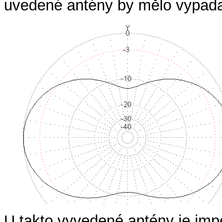
uvedené antény by mělo vypadat
U takto vyvedené antény je imp