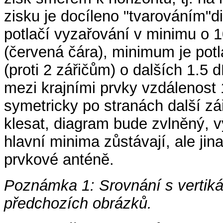
zisku je docíleno "tvarováním"d
potlačí vyzařování v minimu o 
(červená čára), minimum je potl
(proti 2 zářičům) o dalších 1.5
mezi krajními prvky vzdálenost
symetricky po stranách další zá
klesat, diagram bude zvlněný, v
hlavní minima zůstávají, ale ji
prvkové anténě.
Poznámka 1: Srovnání s vertiká
předchozích obrázků.