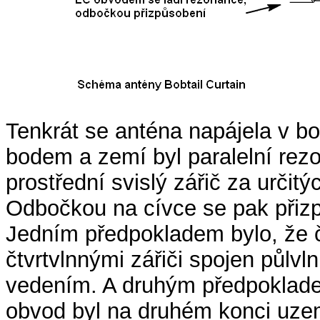
Tenkrát se anténa napájela v b
bodem a zemí byl paralelní rez
prostřední svislý zářič za urči
Odbočkou na cívce se pak přizp
Jedním předpokladem bylo, že čt
čtvrtvlnnými zářiči spojen půl
vedením. A druhým předpokladem
obvod byl na druhém konci uzem