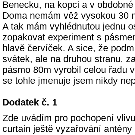
Benecku, na kopci a v obdobn
Doma nemám věž vysokou 30 met
A tak mám vyhlédnutou jednu o
zopakovat experiment s pásmem
hlavě červíček. A sice, že pod
svátek, ale na druhou stranu, z
pásmo 80m vyrobil celou řadu ver
se tohle jmenuje jsem nikdy nep
Dodatek č. 1
Zde uvádím pro pochopení vlivu 
curtain ještě vyzařování antény 