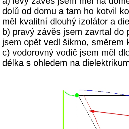
a) levý závěs jsem měl na domě
dolů od domu a tam ho kotvil k
měl kvalitní dlouhý izolátor a di
b) pravý závěs jsem zavrtal do
jsem opět vedl šikmo, směrem 
c) vodorovný vodič jsem měl dlo
délka s ohledem na dielektrikum