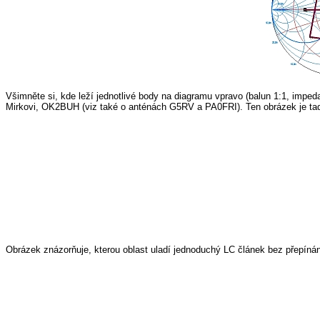
Všimněte si, kde leží jednotlivé body na diagramu vpravo (balun 1:1, imped
Mirkovi, OK2BUH (viz také o anténách G5RV a PA0FRI). Ten obrázek je ta
Obrázek znázorňuje, kterou oblast uladí jednoduchý LC článek bez přepínán