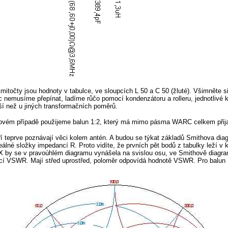
 kmitočty jsou hodnoty v tabulce, ve sloupcích L 50 a C 50 (žluté). Všimněte
c nemusíme přepínat, ladíme růčo pomocí kondenzátoru a rolleru, jednotlivé k
ší než u jiných transformačních poměrů.
kovém případě použijeme balun 1:2, který má mimo pásma WARC celkem přijate
ří teprve poznávají věci kolem antén. A budou se týkat základů Smithova dia
lné složky impedancí R. Proto vidíte, že prvních pět bodů z tabulky leží v 
jX by se v pravoúhlém diagramu vynášela na svislou osu, ve Smithově diagramu
cí VSWR. Mají střed uprostřed, poloměr odpovídá hodnotě VSWR. Pro balun 1: