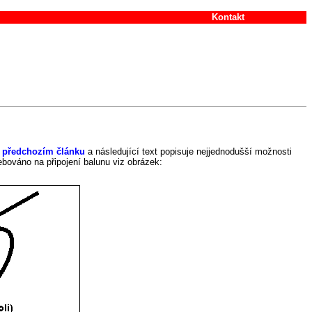
Kontakt
v předchozím článku
a následující text popisuje nejjednodušší možnosti
ebováno na připojení balunu viz obrázek: