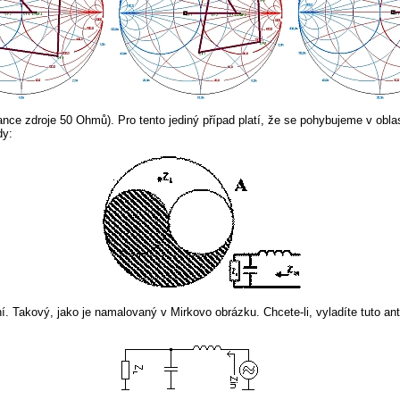
ance zdroje 50 Ohmů). Pro tento jediný případ platí, že se pohybujeme v obl
dy:
í. Takový, jako je namalovaný v Mirkovo obrázku. Chcete-li, vyladíte tuto an