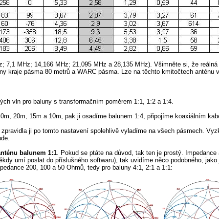
MHz; 7,1 MHz; 14,166 MHz; 21,095 MHz a 28,135 MHz). Všimněte si, že reál
eny kraje pásma 80 metrů a WARC pásma. Lze na těchto kmitočtech anténu v
h vln pro baluny s transformačním poměrem 1:1, 1:2 a 1:4.
0m, 20m, 15m a 10m, pak ji osadíme balunem 1:4, připojíme koaxiálním kabe
 zpravidla ji po tomto nastavení spolehlivě vyladíme na všech pásmech. V
ude.
anténu balunem 1:1
. Pokud se ptáte na důvod, tak ten je prostý. Impedance
někdy umí poslat do příslušného softwaru), tak uvidíme něco podobného, jako 
mpedance 200, 100 a 50 Ohmů, tedy pro baluny 4:1, 2:1 a 1:1: