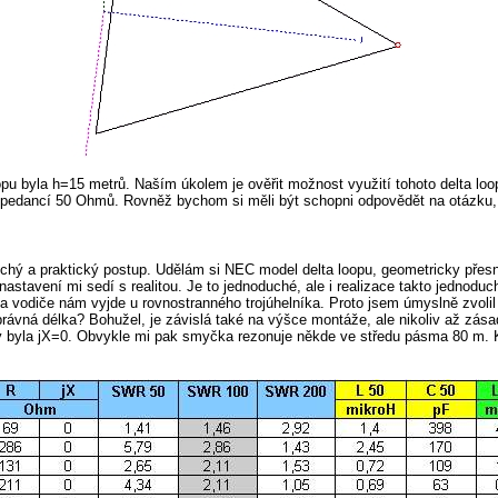
pu byla h=15 metrů. Naším úkolem je ověřit možnost využití tohoto delta l
mpedancí 50 Ohmů. Rovněž bychom si měli být schopni odpovědět na otázku, 
hý a praktický postup. Udělám si NEC model delta loopu, geometricky přes
vení mi sedí s realitou. Je to jednoduché, ale i realizace takto jednoduch
 vodiče nám vyjde u rovnostranného trojúhelníka. Proto jsem úmyslně zvolil t
 správná délka? Bohužel, je závislá také na výšce montáže, ale nikoliv až z
aby byla jX=0. Obvykle mi pak smyčka rezonuje někde ve středu pásma 80 m.