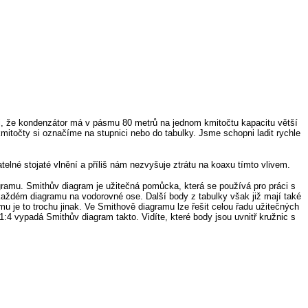
 si, že kondenzátor má v pásmu 80 metrů na jednom kmitočtu kapacitu větší
mitočty si označíme na stupnici nebo do tabulky. Jsme schopni ladit rychle
lné stojaté vlnění a příliš nám nezvyšuje ztrátu na koaxu tímto vlivem.
gramu. Smithův diagram je užitečná pomůcka, která se používá pro práci s
každém diagramu na vodorovné ose. Další body z tabulky však již mají také
 je to trochu jinak. Ve Smithově diagramu lze řešit celou řadu užitečných
4 vypadá Smithův diagram takto. Vidíte, které body jsou uvnitř kružnic s