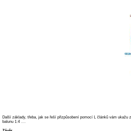
Další základy, třeba, jak se řeší přizpůsobení pomocí L článků vám ukažu z
balunu 1:4 ....
Závěr