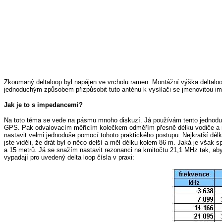
Zkoumaný deltaloop byl napájen ve vrcholu ramen. Montážní výška deltaloo
jednoduchým způsobem přizpůsobit tuto anténu k vysílači se jmenovitou i
Jak je to s impedancemi?
Na toto téma se vede na pásmu mnoho diskuzí. Já používám tento jednoduc
GPS. Pak odvalovacím měřícím kolečkem odměřím přesně délku vodiče a nasta
nastavit velmi jednoduše pomocí tohoto praktického postupu. Nejkratší délka
jste viděli, že drát byl o něco delší a měl délku kolem 86 m. Jaká je však
a 15 metrů. Já se snažím nastavit rezonanci na kmitočtu 21,1 MHz tak, 
vypadají pro uvedený delta loop čísla v praxi: