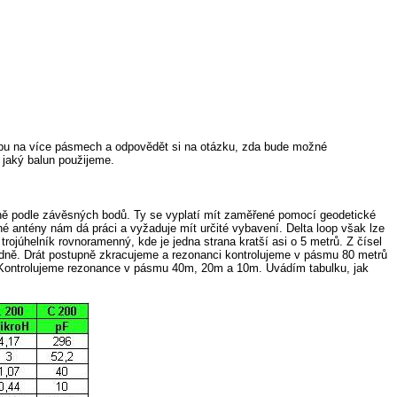
oopu na více pásmech a odpovědět si na otázku, zda bude možné
jaký balun použijeme.
ně podle závěsných bodů. Ty se vyplatí mít zaměřené pomocí geodetické
é antény nám dá práci a vyžaduje mít určité vybavení. Delta loop však lze
rojúhelník rovnoramenný, kde je jedna strana kratší asi o 5 metrů. Z čísel
ásadně. Drát postupně zkracujeme a rezonanci kontrolujeme v pásmu 80 metrů
 Kontrolujeme rezonance v pásmu 40m, 20m a 10m. Uvádím tabulku, jak