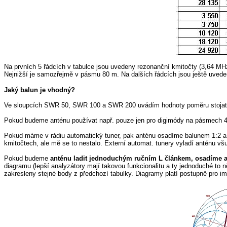
Na prvních 5 řádcích v tabulce jsou uvedeny rezonanční kmitočty (3,64 
Nejnižší je samozřejmě v pásmu 80 m. Na dalších řádcích jsou ještě uved
Jaký balun je vhodný?
Ve sloupcích SWR 50, SWR 100 a SWR 200 uvádím hodnoty poměru stojatýc
Pokud budeme anténu používat např. pouze jen pro digimódy na pásmech 4
Pokud máme v rádiu automatický tuner, pak anténu osadíme balunem 1:2 a
kmitočtech, ale mě se to nestalo. Externí automat. tunery vyladí anténu vš
Pokud budeme
anténu ladit jednoduchým ručním L článkem, osadíme 
diagramu (lepší analyzátory mají takovou funkcionalitu a ty jednoduché to 
zakresleny stejné body z předchozí tabulky. Diagramy platí postupně pro i