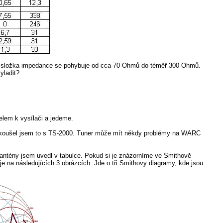
ná složka impedance se pohybuje od cca 70 Ohmů do téměř 300 Ohmů.
yladit?
lem k vysílači a jedeme.
yzkoušel jsem to s TS-2000. Tuner může mít někdy problémy na WARC
 antény jsem uvedl v tabulce. Pokud si je znázorníme ve Smithově
je na následujících 3 obrázcích. Jde o tři Smithovy diagramy, kde jsou