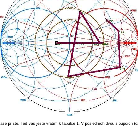
ase příště. Teď vás ještě vrátím k tabulce 1. V posledních dvou sloupcích (o