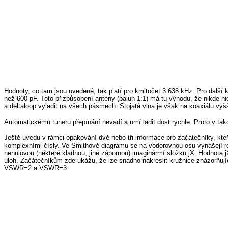
Hodnoty, co tam jsou uvedené, tak platí pro kmitočet 3 638 kHz. Pro další
než 600 pF. Toto přizpůsobení antény (balun 1:1) má tu výhodu, že nikde ni
a deltaloop vyladit na všech pásmech. Stojatá vlna je však na koaxiálu vyš
Automatickému tuneru přepínání nevadí a umí ladit dost rychle. Proto v ta
Ještě uvedu v rámci opakování dvě nebo tři informace pro začátečníky, kte
komplexními čísly. Ve Smithově diagramu se na vodorovnou osu vynášejí reá
nenulovou (některé kladnou, jiné zápornou) imaginármí složku jX. Hodnota 
úloh. Začátečníkům zde ukážu, že lze snadno nakreslit kružnice znázorňují
VSWR=2 a VSWR=3: