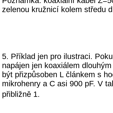
Poznámka: koaxiální kabel Z=5
zelenou kružnicí kolem středu 
5. Příklad jen pro ilustraci. Pok
napájen jen koaxiálem dlouhým
být přizpůsoben L článkem s h
mikrohenry a C asi 900 pF. V t
přibližně 1.