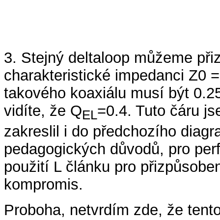
3. Stejný deltaloop můžeme při
charakteristické impedanci Z0 
takového koaxiálu musí být 0.2
vidíte, že Q
=0.4. Tuto čáru 
EL
zakreslil i do předchozího diag
pedagogických důvodů, pro perfe
použití L článku pro přizpůsoben
kompromis.
Proboha, netvrdím zde, že tent