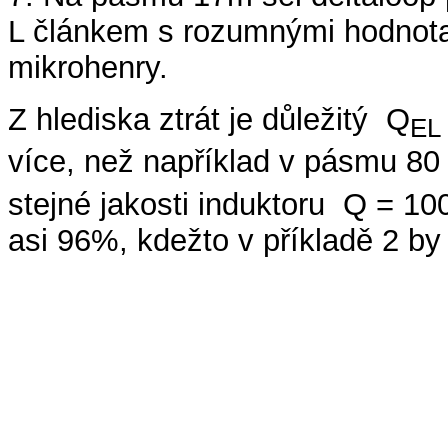
L článkem s rozumnými hodnot
mikrohenry.
Z hlediska ztrát je důležitý Q
EL
více, než například v pásmu 80
stejné jakosti induktoru Q = 10
asi 96%, kdežto v příkladě 2 by