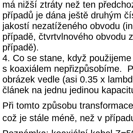
má nižší ztráty než ten předchoz
případů je dána ještě druhým čí
jakostí nezatíženého obvodu (i
případě, čtvrtvlnového obvodu z
případě).
4. Co se stane, když použijem
s koaxiálem nepřizpůsobíme. Př
obrázek vedle (asi 0.35 x lamb
článek na jednu jedinou kapacit
Při tomto způsobu transformace 
což je stále méně, než v případ