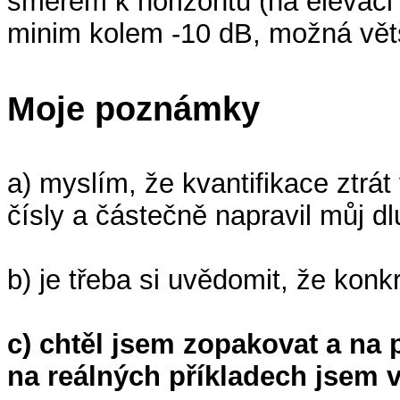
směrem k horizontu (na elevaci 
minim kolem -10 dB, možná vět
Moje poznámky
a) myslím, že kvantifikace ztrát
čísly a částečně napravil můj dl
b) je třeba si uvědomit, že ko
c)
chtěl jsem zopakovat a na 
na reálných příkladech jsem 