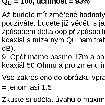
Q
= 100, účinnost = 93%
U
Až budete mít změřené hodnoty 
používáte, budete již vědět, s ja
způsobem deltaloop přizpůsobili, 
koaxiál s mizerným Qu nám tratí
dB).
9. Opět máme pásmo 17m a pou
koaxiál 50 Ohmů a pro změnu in
Vše zakresleno do obrázku vpra
= jenom asi 1.5
Zkuste si udělat úvahu o maximá