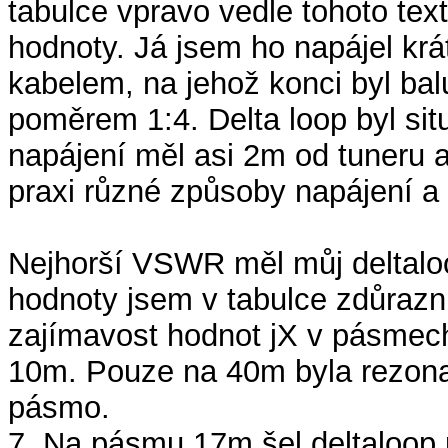
tabulce vpravo vedle tohoto tex
hodnoty. Já jsem ho napájel kr
kabelem, na jehož konci byl ba
poměrem 1:4. Delta loop byl sit
napájení měl asi 2m od tuneru 
praxi různé způsoby napájení a
Nejhorší VSWR měl můj deltal
hodnoty jsem v tabulce zdůrazni
zajímavost hodnot jX v pásme
10m. Pouze na 40m byla rezon
pásmo.
7. Na pásmu 17m šel deltaloop