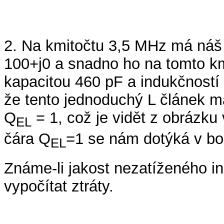
2. Na kmitočtu 3,5 MHz má náš 
100+j0 a snadno ho na tomto k
kapacitou 460 pF a indukčností 
že tento jednoduchý L článek 
Q
= 1, což je vidět z obrázku
EL
čára Q
=1 se nám dotýká v bod
EL
Známe-li jakost nezatíženého 
vypočítat ztráty.