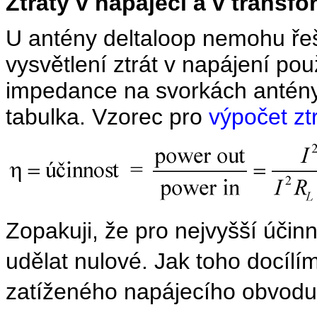
Ztráty v napáječi a v transf
U antény deltaloop nemohu řeš
vysvětlení ztrát v napájení pou
impedance na svorkách antény
tabulka. Vzorec pro
výpočet zt
Zopakuji, že pro nejvyšší účin
udělat nulové. Jak toho docíl
zatíženého napájecího obvodu 