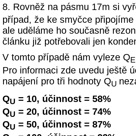
8. Rovněž na pásmu 17m si vy
případ, že ke smyčce připojíme 
ale uděláme ho současně rezonu
článku již potřebovali jen konde
V tomto případě nám vyleze Q
E
Pro informaci zde uvedu ještě ú
napájení pro tři hodnoty Q
nez
U
Q
= 10, účinnost = 58%
U
Q
= 20, účinnost = 74%
U
Q
= 50, účinnost = 87%
U