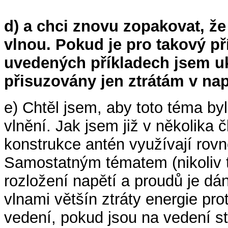
d) a chci znovu zopakovat, že
vlnou. Pokud je pro takový pří
uvedených příkladech jsem uká
přisuzovány jen ztrátám v nap
e) Chtěl jsem, aby toto téma by
vlnění. Jak jsem již v několika 
konstrukce antén využívají rovn
Samostatným tématem (nikoliv to
rozložení napětí a proudů je d
vlnami většín ztráty energie pro
vedení, pokud jsou na vedení st