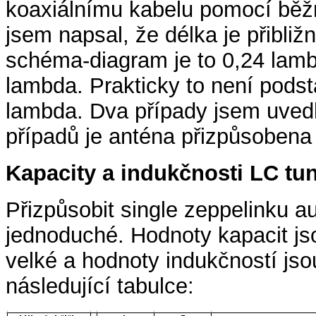
koaxiálnímu kabelu pomocí běž
jsem napsal, že délka je přibliž
schéma-diagram je to 0,24 lambd
lambda. Prakticky to není podsta
lambda. Dva případy jsem uved
případů je anténa přizpůsobena
Kapacity a indukčnosti LC tu
Přizpůsobit single zeppelinku 
jednoduché. Hodnoty kapacit jso
velké a hodnoty indukčností jso
následující tabulce: