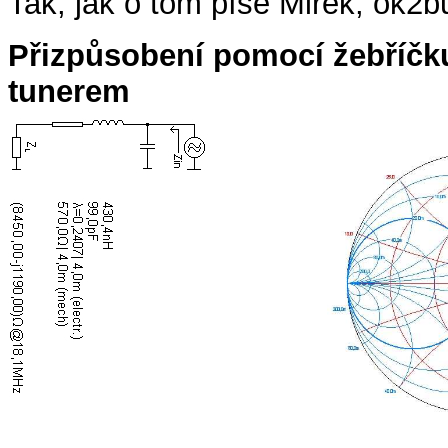
Tak, jak o tom píše Mirek, ok2b
Přizpůsobení pomocí žebříč
tunerem