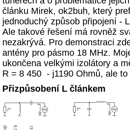
tunerech a o problematice jejic
článku Mirek, ok2buh, který pref
jednoduchý způsob připojení - L
Ale takové řešení má rovněž svá
nezakrývá. Pro demonstraci zde
antény pro pásmo 18 MHz. Moje
ukončena velkými izolátory a m
R = 8 450 - j1190 Ohmů, ale to
Přizpůsobení L článkem