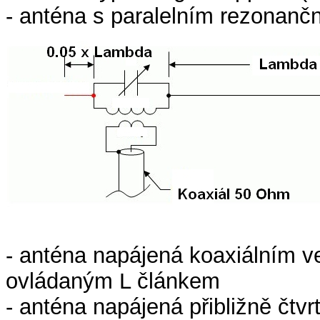
- anténa s paralelním rezonan
- anténa napájená koaxiálním 
ovládaným L článkem
- anténa napájená přibližně čt