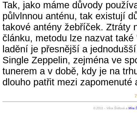
Tak, jako máme důvody používat
půlvlnnou anténu, tak existují d
takové antény žebříček. Ztráty
článku, metodu lze nazvat také 
ladění je přesnější a jednodušš
Single Zeppelin, zejména ve s
tunerem a v době, kdy je na tr
dlouho patřit mezi zapomenuté 
7
© 2011 -
Věra Šídlová a
Míra Š