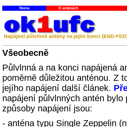
Home
O anténách
Napájení půlvlnné antény na jejím konci (END-FED
Všeobecně
Půlvlnná a na konci napájená a
poměrně důležitou anténou. Z t
jejího napájení další článek.
Pře
napájení půlvlnných antén bylo
způsoby napájení jsou:
- anténa typu Single Zeppelin (n