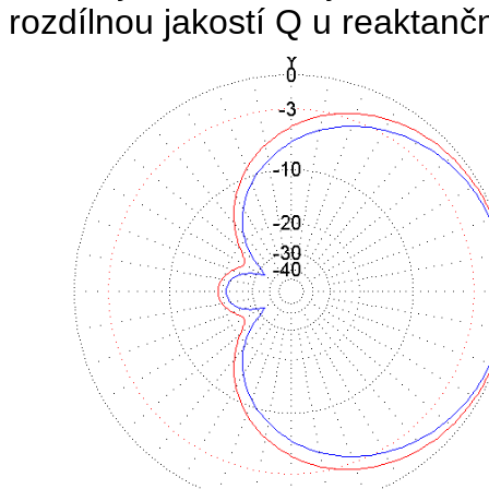
rozdílnou jakostí Q u reaktanč