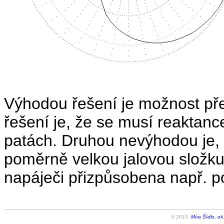
Výhodou řešení je možnost př
řešení je, že se musí reaktance
patách. Druhou nevýhodou je,
poměrně velkou jalovou složk
napáječi přizpůsobena např. p
© 2015
Míra Šídlo, ok