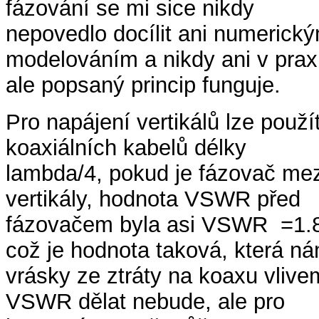
fázování se mi sice nikdy
nepovedlo docílit ani numerick
modelováním a nikdy ani v praxi
ale popsaný princip funguje.
Pro napájení vertikálů lze použí
koaxiálních kabelů délky
lambda/4, pokud je fázovač mez
vertikály, hodnota VSWR před
fázovačem byla asi VSWR =1.
což je hodnota taková, která n
vrásky ze ztráty na koaxu vlive
VSWR dělat nebude, ale pro