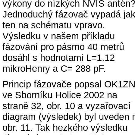
výkony do nízkých NVIS antén
Jednoduchý fázovač vypadá ja
ten na schématu vpravo.
Výsledku v našem příkladu
fázování pro pásmo 40 metrů
dosáhl s hodnotami L=1.12
mikroHenry a C= 288 pF.
Princip fázovače popsal OK1Z
ve Sborníku Holice 2002 na
straně 32, obr. 10 a vyzařovací
diagram (výsledek) byl uveden 
obr. 11. Tak hezkého výsledku