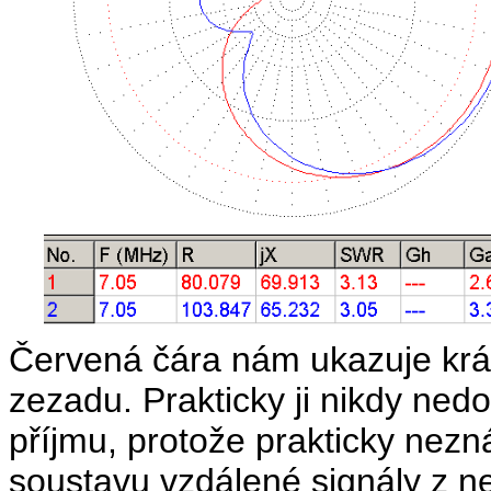
Červená čára nám ukazuje krá
zezadu. Prakticky ji nikdy ned
příjmu, protože prakticky nez
soustavu vzdálené signály z 