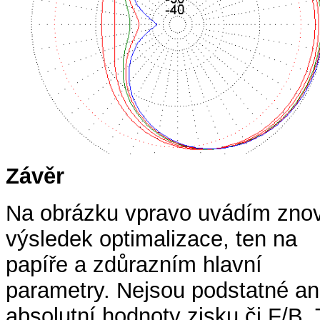
Závěr
Na obrázku vpravo uvádím zno
výsledek optimalizace, ten na
papíře a zdůrazním hlavní
parametry. Nejsou podstatné an
absolutní hodnoty zisku či F/B. 