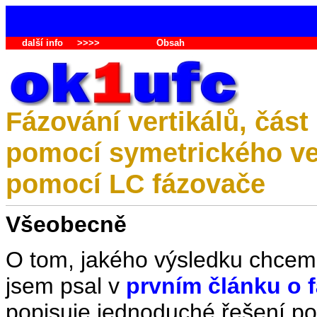
další info
>>>>
Obsah
Fázování vertikálů, část 
pomocí symetrického ved
pomocí LC fázovače
Všeobecně
O tom, jakého výsledku chcem
jsem psal v
prvním článku o f
popisuje jednoduché řešení po