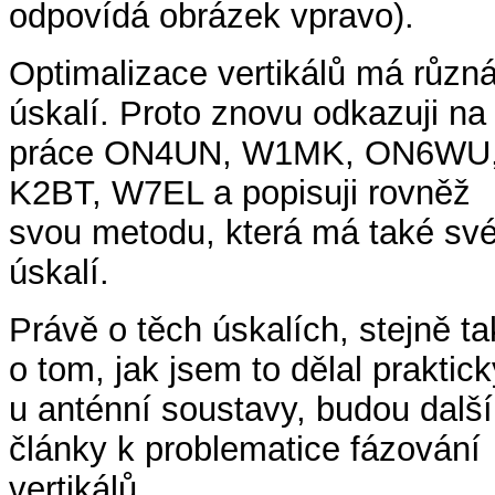
odpovídá obrázek vpravo).
Optimalizace vertikálů má různ
úskalí. Proto znovu odkazuji na
práce ON4UN, W1MK, ON6WU
K2BT, W7EL a popisuji rovněž
svou metodu, která má také sv
úskalí.
Právě o těch úskalích, stejně ta
o tom, jak jsem to dělal praktick
u anténní soustavy, budou další
články k problematice fázování
vertikálů.