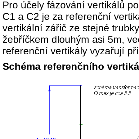
Pro účely fázování vertikálů 
C1 a C2 je za referenční verti
vertikální zářič ze stejné trubk
žebříčkem dlouhým asi 5m, v
referenční vertikály vyzařují při
Schéma referenčního vertiká