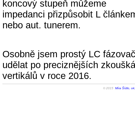
koncový stupeň můžeme
impedanci přizpůsobit L článke
nebo aut. tunerem.
Osobně jsem prostý LC fázovač n
udělat po preciznějších zkoušk
vertikálů v roce 2016.
© 2015
Míra Šídlo, ok