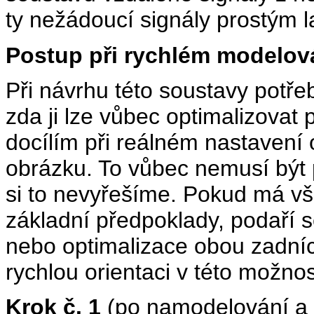
ty nežádoucí signály prostým l
Postup při rychlém modelov
Při návrhu této soustavy potře
zda ji lze vůbec optimalizovat
docílím při reálném nastavení
obrázku. To vůbec nemusí být 
si to nevyřešíme. Pokud má vš
základní předpoklady, podaří 
nebo optimalizace obou zadní
rychlou orientaci v této možno
Krok č. 1
(po namodelování a 