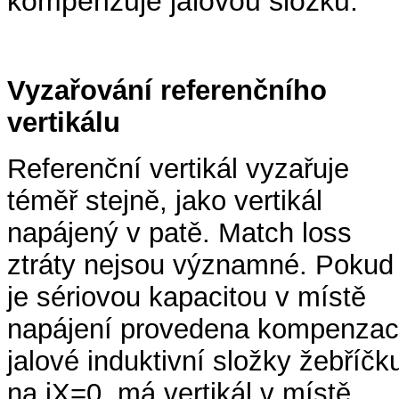
kompenzuje jalovou složku.
Vyzařování referenčního
vertikálu
Referenční vertikál vyzařuje
téměř stejně, jako vertikál
napájený v patě. Match loss
ztráty nejsou významné. Pokud
je sériovou kapacitou v místě
napájení provedena kompenza
jalové induktivní složky žebříčk
na jX=0, má vertikál v místě