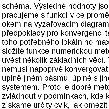
schéma. Výsledné hodnoty jsou
pracujeme s funkcí více prom
okem na vyzařovacím diagramu,
předpoklady pro konvergenci 
toho potřebného lokálního m
složité funkce numerickou meto
uvést několik základních věcí. 
nemusí napoprvé konvergovat.
úplně jiném pásmu, úplně s ji
systémem. Proto je dobré meto
zvládnout v podmínkách, kde k
získáme určitý cvik, jak omezi