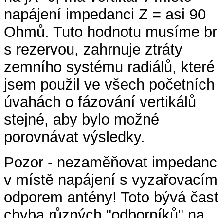
napájení impedanci Z = asi 90
Ohmů. Tuto hodnotu musíme br
s rezervou, zahrnuje ztráty
zemního systému radiálů, které
jsem použil ve všech početních
úvahách o fázování vertikálů
stejné, aby bylo možné
porovnávat výsledky.
Pozor - nezaměňovat impedanc
v místě napájení s vyzařovacím
odporem antény! Toto bývá čas
chyba různých "odborníků" na