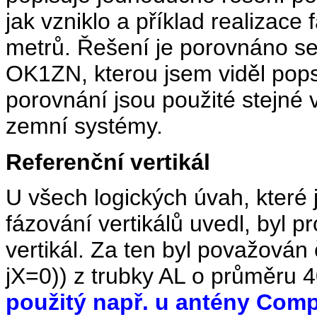
jak vzniklo a příklad realizac
metrů. Řešení je porovnáno s
OK1ZN, kterou jsem viděl pop
porovnání jsou použité stejné v
zemní systémy.
Referenční vertikál
U všech logických úvah, které j
fázování vertikálů uvedl, byl p
vertikál. Za ten byl považován 
jX=0)) z trubky AL o průměru 
použitý např. u antény Compa