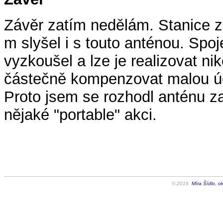
Závěr zatím nedělám. Stanice z
m slyšel i s touto anténou. Sp
vyzkoušel a lze je realizovat n
částečně kompenzovat malou úč
Proto jsem se rozhodl anténu za
nějaké "portable" akci.
© 2016
Míra Šídlo, o