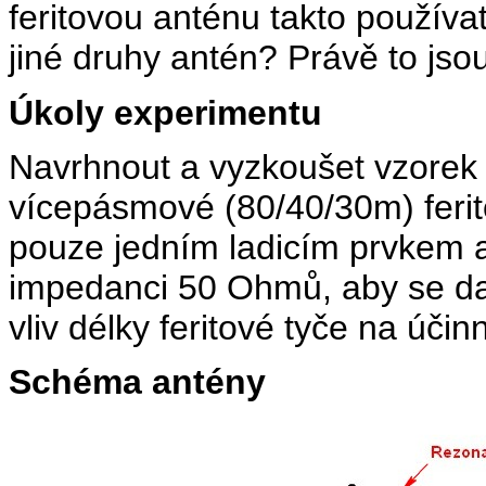
feritovou anténu takto použív
jiné druhy antén? Právě to jso
Úkoly experimentu
Navrhnout a vyzkoušet vzore
vícepásmové (80/40/30m) ferit
pouze jedním ladicím prvkem 
impedanci 50 Ohmů, aby se dal
vliv délky feritové tyče na účin
Schéma antény