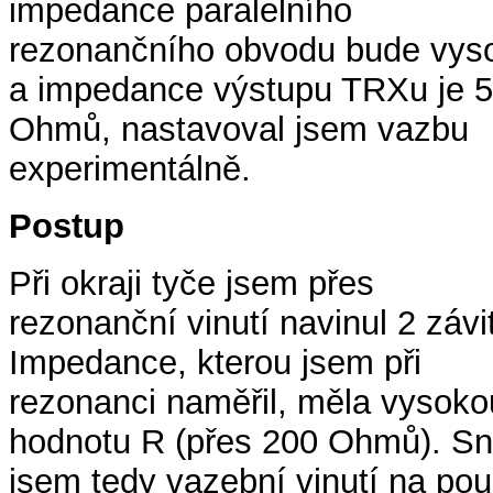
impedance paralelního
rezonančního obvodu bude vys
a impedance výstupu TRXu je 
Ohmů, nastavoval jsem vazbu
experimentálně.
Postup
Při okraji tyče jsem přes
rezonanční vinutí navinul 2 závi
Impedance, kterou jsem při
rezonanci naměřil, měla vysoko
hodnotu R (přes 200 Ohmů). Sní
jsem tedy vazební vinutí na po