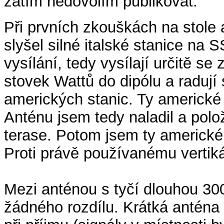
zatím nedovolím publikovat.
Při prvních zkouškách na stole
slyšel silné italské stanice na S
vysílání, tedy vysílají určitě s
stovek Wattů do dipólu a radují 
amerických stanic. Ty americké 
Anténu jsem tedy naladil a polož
terase. Potom jsem ty americké 
Proti právě používanému vertiká
Mezi anténou s tyčí dlouhou 30
žádného rozdílu. Krátká anténa