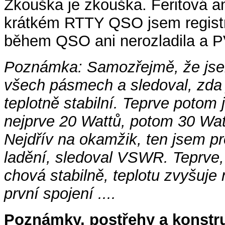
Zkouška je zkouška. Feritová an
krátkém RTTY QSO jsem registro
během QSO ani nerozladila a PV
Poznámka: Samozřejmě, že jsem
všech pásmech a sledoval, zda
teplotně stabilní. Teprve potom
nejprve 20 Wattů, potom 30 Wat
Nejdřív na okamžik, ten jsem pr
ladění, sledoval VSWR. Teprve, 
chová stabilně, teplotu zvyšuje 
první spojení ....
Poznámky, postřehy a konstru