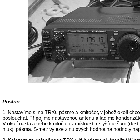
Postup:
1. Nastavíme si na TRXu pásmo a kmitočet, v jehož okolí chc
poslouchat. Připojíme nastavenou anténu a ladíme kondenzát
V okolí nastaveného kmitočtu i v místnosti uslyšíme šum (dost 
hluk) pásma. S-metr vyleze z nulových hodnot na hodnoty nap