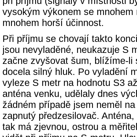
při příjmu (signály v místnosti b
vysokým výkonem se mnohem rych
mnohem horší účinnost.
Při příjmu se chovají takto kon
jsou nevyladěné, neukazuje S m
začne zvyšovat šum, blížíme-li
docela silný hluk. Po vyladění
vyleze S metr na hodnotu S3 až
anténa venku, udělaly dnes výc
žádném případě jsem neměl na
zapnutý předzesilovač. Anténa,
tak má zjevnou, ostrou a měřitel