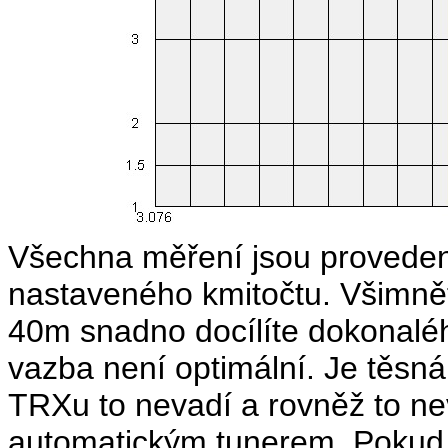
Všechna měření jsou proveden
nastaveného kmitočtu. Všimně
40m snadno docílíte dokonalé
vazba není optimální. Je těsn
TRXu to nevadí a rovněž to n
automatickým tunerem. Pokud b