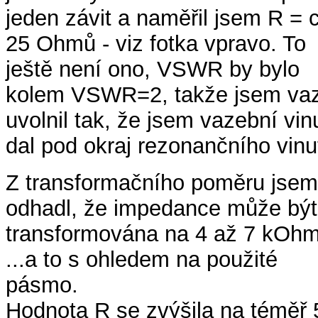
jeden závit a naměřil jsem R = 
25 Ohmů - viz fotka vpravo. To
ještě není ono, VSWR by bylo
kolem VSWR=2, takže jsem va
uvolnil tak, že jsem vazební vin
dal pod okraj rezonančního vinut
Z transformačního poměru jsem
odhadl, že impedance může být
transformována na 4 až 7 kOh
...a to s ohledem na použité
pásmo.
Hodnota R se zvýšila na téměř 