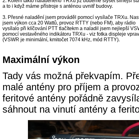
2. Kolem takto naladěného TRXu již budeme slyšet silnější sta
a to i když máme přístroje s anténou uvnitř budovy.
3. Přesné naladění jsem prováděl pomocí vysílače TRXu. Nast
jsem výkon cca 20 Wattů, provoz RTTY (nebo FM), aby rádio
vysílalo při klíčování PTT tlačítekm a naladil jsem nejlepší V
pomocí vestavěného indikátoru TRXu - viz fotka displeje vpra
(VSWR je minimální, kmitočet 7074 kHz, mód RTTY).
Maximální výkon
Tady vás možná překvapím. Přes
malé antény pro příjem a provoz
feritové antény pořádně zavysíla
sáhnout na vinutí antény a ferit