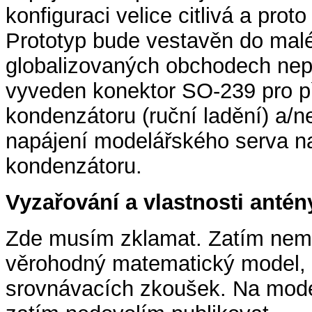
konfiguraci velice citlivá a prot
Prototyp bude vestavěn do maléh
globalizovaných obchodech nep
vyveden konektor SO-239 pro př
kondenzátoru (ruční ladění) a/n
napájení modelářského serva na
kondenzátoru.
Vyzařování a vlastnosti antén
Zde musím zklamat. Zatím nemá
věrohodný matematický model, a
srovnávacích zkoušek. Na model