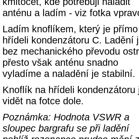
kmitočet, kde potřebuji naladit
anténu a ladím - viz fotka vprav
Ladím knoflíkem, který je přímo
hřídeli kondenzátoru C. Ladění 
bez mechanického převodu ostr
přesto však anténu snadno
vyladíme a naladění je stabilní.
Knoflík na hřídeli kondenzátoru 
vidět na fotce dole.
Poznámka: Hodnota VSWR a
sloupec bargrafu se při ladění