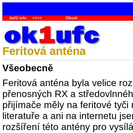
další info
>>>>
Obsah
Feritová anténa
Všeobecně
Feritová anténa byla velice r
přenosných RX a středovlnného
přijímače měly na feritové tyči
literatuře a ani na internetu j
rozšíření této antény pro vys