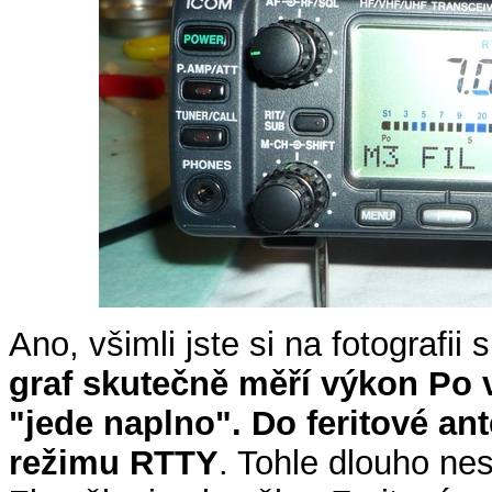
Ano, všimli jste si na fotograf
graf skutečně měří výkon Po 
"jede naplno". Do feritové an
režimu RTTY
. Tohle dlouho ne