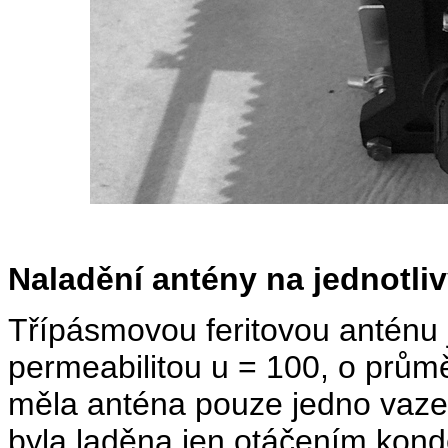
Naladění antény na jednotl
Třípásmovou feritovou anténu j
permeabilitou u = 100, o prů
měla anténa pouze jedno vazebn
byla laděna jen otáčením kond