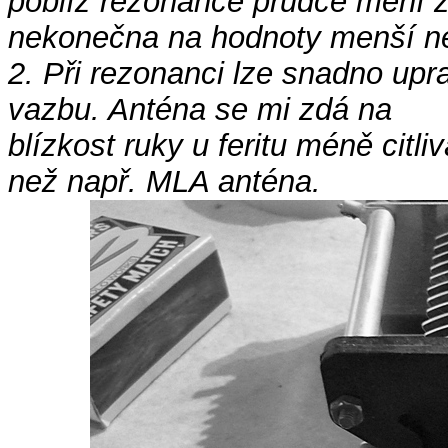
poblíž rezonance prudce mění 
nekonečna na hodnoty menší n
2. Při rezonanci lze snadno upra
vazbu. Anténa se mi zdá na
blízkost ruky u feritu méně citliv
než např. MLA anténa.