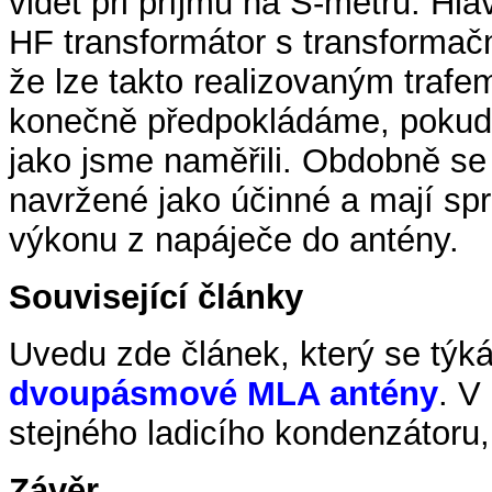
vidět při příjmu na S-metru. Hla
HF transformátor s transforma
že lze takto realizovaným traf
konečně předpokládáme, pokud 
jako jsme naměřili. Obdobně se
navržené jako účinné a mají sp
výkonu z napáječe do antény.
Související články
Uvedu zde článek, který se týk
dvoupásmové MLA antény
. V
stejného ladicího kondenzátoru,
Závěr