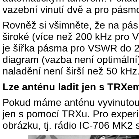
vazební vinutí dvě a pro pásm
Rovněž si všimněte, že na pá
široké (více než 200 kHz pro
je šířka pásma pro VSWR do 2 
diagram (vazba není optimální
naladění není širší než 50 kHz
Lze anténu ladit jen s TRXe
Pokud máme anténu vyvinutou,
jen s pomocí TRXu. Pro experi
obrázku, tj. rádio IC-706 MK2 