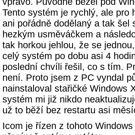
vpravo. Původně běžel pod Wi
Tento systém je rychlý, ale pro
ani pořádně dodělaný a tak šel
hezkým usměváčkem a následoval
tak horkou jehlou, že se jednou,
celý systém po dobu asi 4 hodin
poslední chvíli řešil, co s tím. 
není. Proto jsem z PC vyndal pů
nainstaloval stařičké Windows X
systém mi již nikdo neaktualizu
už to běží bez restartu asi měsíc
Icom je řízen z tohoto Windows 