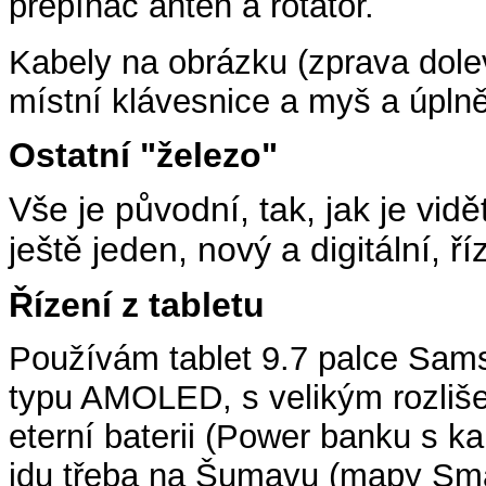
přepínač antén a rotátor.
Kabely na obrázku (zprava dole
místní klávesnice a myš a úpln
Ostatní "železo"
Vše je původní, tak, jak je vi
ještě jeden, nový a digitální, ř
Řízení z tabletu
Používám tablet 9.7 palce Samsu
typu AMOLED, s velikým rozlišen
eterní baterii (Power banku s k
jdu třeba na Šumavu (mapy Sma