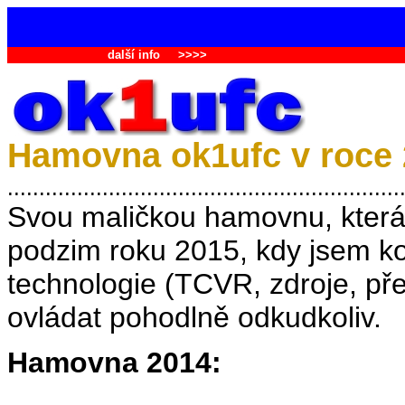
další info
>>>>
Hamovna ok1ufc v roce
..............................................................
Svou maličkou hamovnu, která
podzim roku 2015, kdy jsem ko
technologie (TCVR, zdroje, př
ovládat pohodlně odkudkoliv.
Hamovna 2014: