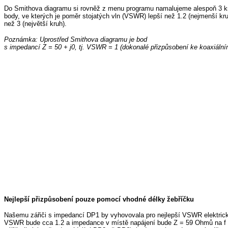
Do Smithova diagramu si rovněž z menu programu namalujeme alespoň 3 kru
body, ve kterých je poměr stojatých vln (VSWR) lepší než 1.2 (nejmenší kruh)
než 3 (největší kruh).
Poznámka: Uprostřed Smithova diagramu je bod
s impedancí Z = 50 + j0, tj. VSWR = 1 (dokonalé přizpůsobení ke koaxiální
Nejlepší přizpůsobení pouze pomocí vhodné délky žebříčku
Našemu zářiči s impedancí DP1 by vyhovovala pro nejlepší VSWR elektrick
VSWR bude cca 1.2 a impedance v místě napájení bude Z = 59 Ohmů na f