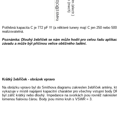
Potřebná kapacita C je 772 pF !!! (a některé tunery mají C jen 250 nebo 500
realizovatelná.
Poznámka: Dlouhý žebříček se nám může hodit pro celou řadu aplikací, 
závadu a může být příčinou velice obtížného ladění.
Krátký žebříček - obrázek vpravo
Na obrázku vpravo byl do Smithova diagramu zakreslen žebříček antény, kte
vykazuje v místě napájení kapacitní charakter pro všechny vstupní body D
byl zářič krátký nebo dlouhý. Impedance na svorkách jsou rovněž nakresle
lomenou fialovou čárou. Body jsou mimo kruh s VSWR = 3.