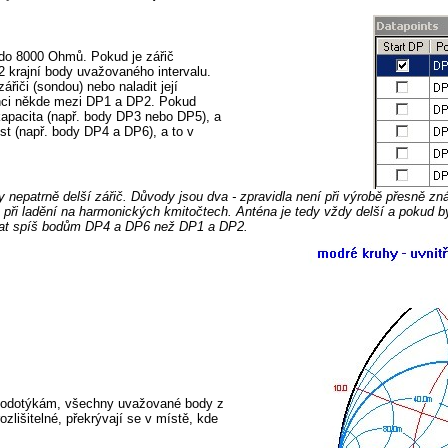
do 8000 Ohmů. Pokud je zářič
2 krajní body uvažovaného intervalu.
iči (sondou) nebo naladit její
anci někde mezi DP1 a DP2. Pokud
kapacita (např. body DP3 nebo DP5), a
st (např. body DP4 a DP6), a to v
nepatrně delší zářič. Důvody jsou dva - zpravidla není při výrobě přesně zn
i ladění na harmonických kmitočtech. Anténa je tedy vždy delší a pokud bych
dat spíš bodům DP4 a DP6 než DP1 a DP2.
 podotýkám, všechny uvažované body z
lišitelné, překrývají se v místě, kde