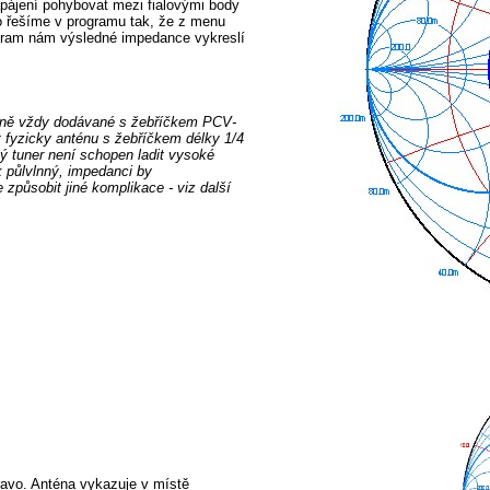
apájení pohybovat mezi fialovými body
o řešíme v programu tak, že z menu
gram nám výsledné impedance vykreslí
ardně vždy dodávané s žebříčkem PCV-
t fyzicky anténu s žebříčkem délky 1/4
tý tuner není schopen ladit vysoké
 půlvlnný, impedanci by
způsobit jiné komplikace - viz další
ravo. Anténa vykazuje v místě