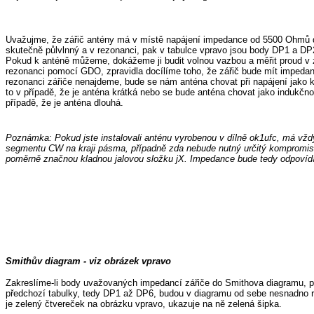
Uvažujme, že zářič antény má v místě napájení impedance od 5500 Ohmů 
skutečně půlvlnný a v rezonanci, pak v tabulce vpravo jsou body DP1 a DP
Pokud k anténě můžeme, dokážeme ji budit volnou vazbou a měřit proud v zář
rezonanci pomocí GDO, zpravidla docílíme toho, že zářič bude mít imped
rezonanci zářiče nenajdeme, bude se nám anténa chovat při napájení jako 
to v případě, že je anténa krátká nebo se bude anténa chovat jako indukčno
případě, že je anténa dlouhá.
Poznámka: Pokud jste instalovali anténu vyrobenou v dílně ok1ufc, má vždy 
segmentu CW na kraji pásma, případně zda nebude nutný určitý kompromis př
poměrně značnou kladnou jalovou složku jX. Impedance bude tedy odpoví
Smithův diagram - viz obrázek vpravo
Zakreslíme-li body uvažovaných impedancí zářiče do Smithova diagramu,
předchozí tabulky, tedy DP1 až DP6, budou v diagramu od sebe nesnadno roz
je zelený čtvereček na obrázku vpravo, ukazuje na ně zelená šipka.