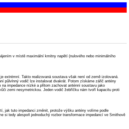
pájením v místě maximální kmitny napětí (nulového nebo minimálního
 je extrémní. Takto realizovaná soustava však není od země izolovaná.
nní půlvlnný vodič lze instalovat dvakrát. Potom získáme zářič antény
ím na impedance nízké a přitom zachovat anténní soustavu jako
či zemi nesymetrickou. Jeden vodič žebříčku nám tvoří kapacitu proti
, jak tuto impedanci změnit, protože výšku antény volíme podle
jme si tedy alespoň jednoduchý rozbor transformace impedancí ve Smithově