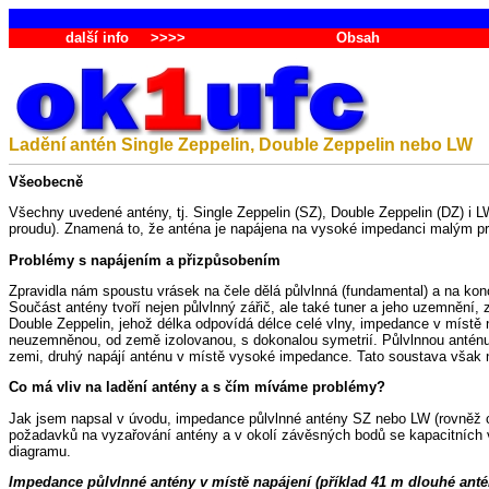
další info
>>>>
Obsah
Ladění antén Single Zeppelin, Double Zeppelin nebo LW
Všeobecně
Všechny uvedené antény, tj. Single Zeppelin (SZ), Double Zeppelin (DZ) i
proudu). Znamená to, že anténa je napájena na vysoké impedanci malým p
Problémy s napájením a přizpůsobením
Zpravidla nám spoustu vrásek na čele dělá půlvlnná (fundamental) a na ko
Součást antény tvoří nejen půlvlnný zářič, ale také tuner a jeho uzemnění, 
Double Zeppelin, jehož délka odpovídá délce celé vlny, impedance v místě 
neuzemněnou, od země izolovanou, s dokonalou symetrií. Půlvlnnou anténu
zemi, druhý napájí anténu v místě vysoké impedance. Tato soustava však nen
Co má vliv na ladění antény a s čím míváme problémy?
Jak jsem napsal v úvodu, impedance půlvlnné antény SZ nebo LW (rovněž c
požadavků na vyzařování antény a v okolí závěsných bodů se kapacitních v
diagramu.
Impedance půlvlnné antény v místě napájení (příklad 41 m dlouhé anté