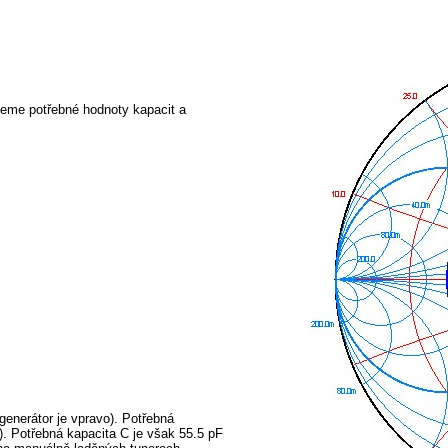
teme potřebné hodnoty kapacit a
 generátor je vpravo). Potřebná
. Potřebná kapacita C je však 55.5 pF