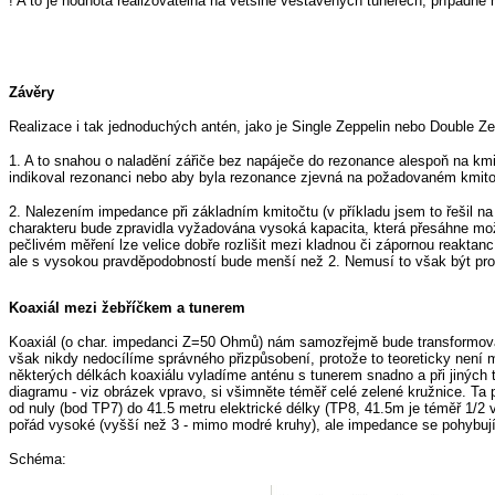
! A to je hodnota realizovatelná na většině vestavěných tunerech, případně
Závěry
Realizace i tak jednoduchých antén, jako je Single Zeppelin nebo Double Z
1. A to snahou o naladění zářiče bez napáječe do rezonance alespoň na kmit
indikoval rezonanci nebo aby byla rezonance zjevná na požadovaném kmi
2. Nalezením impedance při základním kmitočtu (v příkladu jsem to řešil n
charakteru bude zpravidla vyžadována vysoká kapacita, která přesáhne možno
pečlivém měření lze velice dobře rozlišit mezi kladnou či zápornou reakt
ale s vysokou pravděpodobností bude menší než 2. Nemusí to však být pro 
Koaxiál mezi žebříčkem a tunerem
Koaxiál (o char. impedanci Z=50 Ohmů) nám samozřejmě bude transformov
však nikdy nedocílíme správného přizpůsobení, protože to teoreticky není 
některých délkách koaxiálu vyladíme anténu s tunerem snadno a při jiných
diagramu - viz obrázek vpravo, si všimněte téměř celé zelené kružnice. Ta 
od nuly (bod TP7) do 41.5 metru elektrické délky (TP8, 41.5m je téměř 1/2
pořád vysoké (vyšší než 3 - mimo modré kruhy), ale impedance se pohybuj
Schéma: