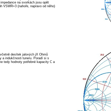
3, impedance na svorkách jsou opět
ruh VSWR=3 (nahoře, napravo od něho)
 včetně desítek jalových jX Ohmů
 a indukčnosti tuneru. Poradí si s
e tedy hodnoty potřebné kapacity C a