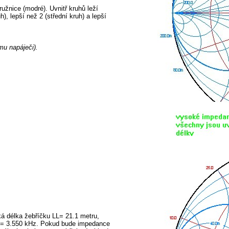
žnice (modré). Uvnitř kruhů leží
, lepší než 2 (střední kruh) a lepší
mu napáječi).
á délka žebříčku LL= 21.1 metru,
 = 3.550 kHz. Pokud bude impedance