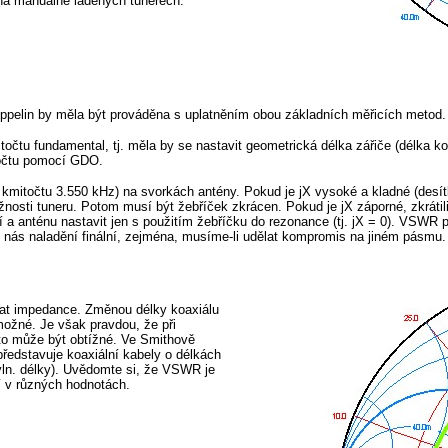
 na manuálně laděných tunerech.
eppelin by měla být prováděna s uplatněním obou základních měřicích metod.
očtu fundamental, tj. měla by se nastavit geometrická délka zářiče (délka k
točtu pomocí GDO.
a kmitočtu 3.550 kHz) na svorkách antény. Pokud je jX vysoké a kladné (desí
sti tuneru. Potom musí být žebříček zkrácen. Pokud je jX záporné, zkrátili j
ancí a anténu nastavit jen s použitím žebříčku do rezonance (tj. jX = 0). 
nás naladění finální, zejména, musíme-li udělat kompromis na jiném pásmu.
at impedance. Změnou délky koaxiálu
možné. Je však pravdou, že při
 to může být obtížné. Ve Smithově
představuje koaxiální kabely o délkách
 vln. délky). Uvědomte si, že VSWR je
í v různých hodnotách.