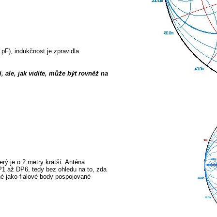
 pF), indukčnost je zpravidla
ale, jak vidíte, může být rovněž na
rý je o 2 metry kratší. Anténa
P1 až DP6, tedy bez ohledu na to, zda
né jako fialové body pospojované