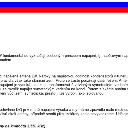
 LW fundamental se vyznačují podobným principem napájení, tj. napěťovým na
roudem.
nci napájená anténa LW. Nároky na napěťovou odolnost kondenzátorů v tuneru
zpravidla však také staniční zem. Proto se často používají další řešení. Anté
napájení je vysoká, ale lze ji transformovat čtvrtvlnným symetrickým veden
 lze rovněž napájet symetrickým vedením na konci. Potom získáme anténu vů
í vůči zemi symetrická, přesto ji lze vyrobit jako izolovanou.
elovlnné DZ) je v místě napájení vysoká a my máme zpravidla málo možností
livů okolí antény, případně svodů přes izolátory zcela nevyvarujeme. Uděle
ny na kmitočtu 3.550 kHz)