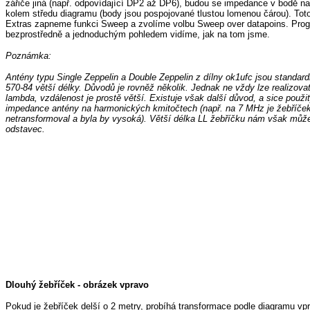
zářiče jiná (např. odpovídající DP2 až DP6), budou se impedance v bodě n
kolem středu diagramu (body jsou pospojované tlustou lomenou čárou). Tot
Extras zapneme funkci Sweep a zvolíme volbu Sweep over datapoins. Pro
bezprostředně a jednoduchým pohledem vidíme, jak na tom jsme.
Poznámka:
Antény typu Single Zeppelin a Double Zeppelin z dílny ok1ufc jsou stand
570-84 větší délky. Důvodů je rovněž několik. Jednak ne vždy lze realizova
lambda, vzdálenost je prostě větší. Existuje však další důvod, a sice použi
impedance antény na harmonických kmitočtech (např. na 7 MHz je žebříček
netransformoval a byla by vysoká). Větší délka LL žebříčku nám však může 
odstavec.
Dlouhý žebříček - obrázek vpravo
Pokud je žebříček delší o 2 metry, probíhá transformace podle diagramu vp