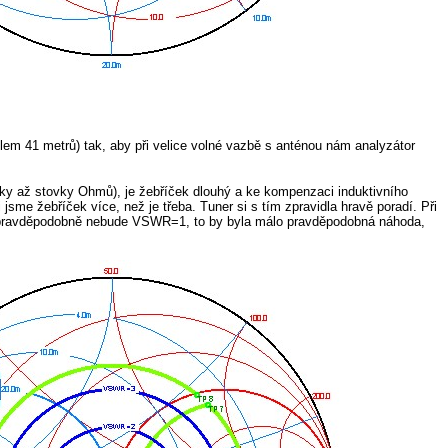
olem 41 metrů) tak, aby při velice volné vazbě s anténou nám analyzátor
tky až stovky Ohmů), je žebříček dlouhý a ke kompenzaci induktivního
sme žebříček více, než je třeba. Tuner si s tím zpravidla hravě poradí. Při
VSWR pravděpodobně nebude VSWR=1, to by byla málo pravděpodobná náhoda,