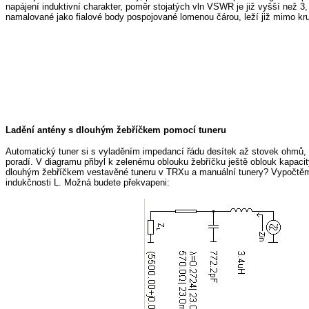
napájení induktivní charakter, poměr stojatých vln VSWR je již vyšší než 
namalované jako fialové body pospojované lomenou čárou, leží již mimo k
Ladění antény s dlouhým žebříčkem pomocí tuneru
Automatický tuner si s vyladěním impedancí řádu desítek až stovek ohmů,
poradí. V diagramu přibyl k zelenému oblouku žebříčku ještě oblouk kapacity
dlouhým žebříčkem vestavěné tuneru v TRXu a manuální tunery? Vypočtěm
indukčnosti L. Možná budete překvapeni: