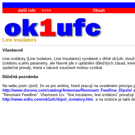
další info
>>>>
Obsah
Line insulators
Všeobecně
Line izolátory (Line Isolators, Line Insulators) vyrobené v dílně ok1ufc s
izolátoru a jeho parametry, ale hlavně jde o uplatnění důležitých zásad, k
společné proudy, která v takové soustavě mohou vznikat.
Důležitá poznámka
Na webu jsem zjistil, že se pro antény, které pracují na uvedeném princip
http://www.dxzone.com/catalog/Antennas/Resonant_Feedline_Dipole/
a
"Resonant Feedline". Vlastnosti tzv. "line insulatoru, line izolátoru" považ
http://www.sidlo.com/ok1ufc/dipol_izolatory.htm
, a na stránce je také 