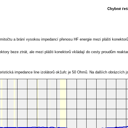
 kmitočtu a brání vysokou impedancí přenosu HF energie mezi plášti konektor
nektory beze ztrát, ale mezi plášti konektorů vkládají do cesty proudům reakt
teristická impedance line izolátorů ok1ufc je 50 Ohmů. Na dalších obrázcíc