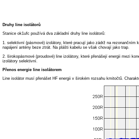
Druhy line isolátorů
Stanice ok1ufc používá dva základní druhy line isolátorů:
1. selektivní (pásmové) izolátory, které pracují jako zádrž na rezonančním
napájení antény beze ztrát. Na plášti kabelu se však chovají jako trap.
2. širokopásmové (proudové) line izolátory, které přenášejí energii mezi ko
izolátory selektivní.
Přenos energie line isolátorem
Line isolátor musí přenášet HF energii v širokém rozsahu kmitočtů. Charak