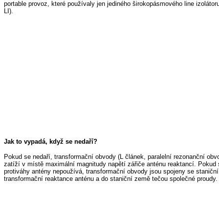
portable provoz, které používaly jen jediného širokopásmového line izoláto
LI).
Jak to vypadá, když se nedaří?
Pokud se nedaří, transformační obvody (L článek, paralelní rezonanční ob
zatíží v místě maximální magnitudy napětí zářiče anténu reaktancí. Pokud 
protiváhy antény nepoužívá, transformační obvody jsou spojeny se staniční
transformační reaktance anténu a do staniční země tečou společné proudy.