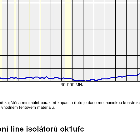
čně zajištěna minimální parazitní kapacita (toto je dáno mechanickou konstru
a vhodném feritovém materiálu.