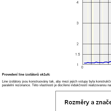
Provedení line izolátorů ok1ufc
Line izolátory jsou konstruovány tak, aby mezi jejich vstupy byla konstruk
paralelní rezonance. Této vlastnosti je docíleno indukčností realizovanou n