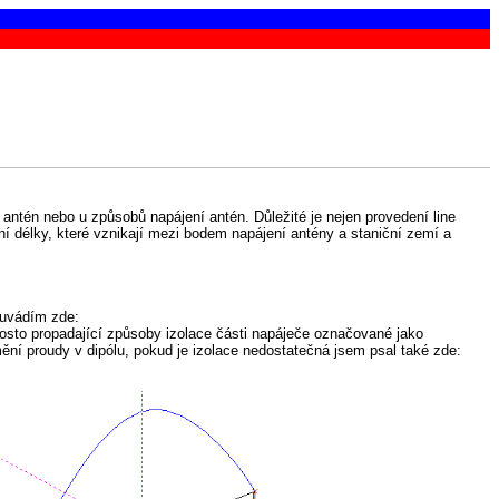
 antén nebo u způsobů napájení antén. Důležité je nejen provedení line
ní délky, které vznikají mezi bodem napájení antény a staniční zemí a
 uvádím zde:
prosto propadající způsoby izolace části napáječe označované jako
změní proudy v dipólu, pokud je izolace nedostatečná jsem psal také zde: