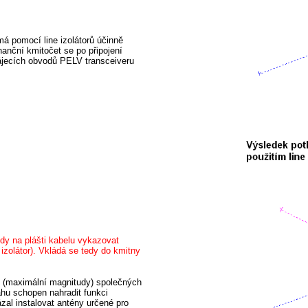
má pomocí line izolátorů účinně
anční kmitočet se po připojení
pájecích obvodů PELV transceiveru
edy na plášti kabelu vykazovat
zolátor). Vkládá se tedy do kmitny
ny (maximální magnitudy) společných
hu schopen nahradit funkci
zal instalovat antény určené pro