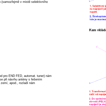
ru (samozřejmě v mistě selektivního
vod pro END FED, automat. tuner) nám
se při návrhu antény s řešením
 zemí, apod., rozladí nám