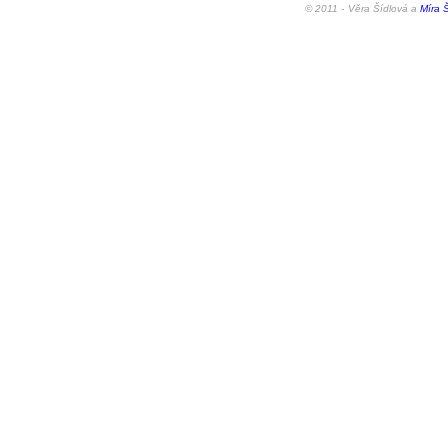
© 2011 -
Věra Šídlová a
Míra Š