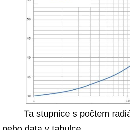
Ta stupnice s počtem radiál
nebo data v tabulce