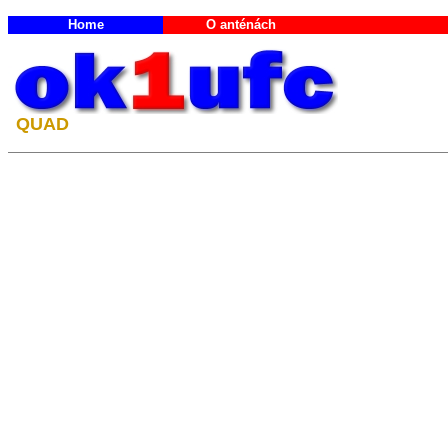
Home
O anténách
QUAD