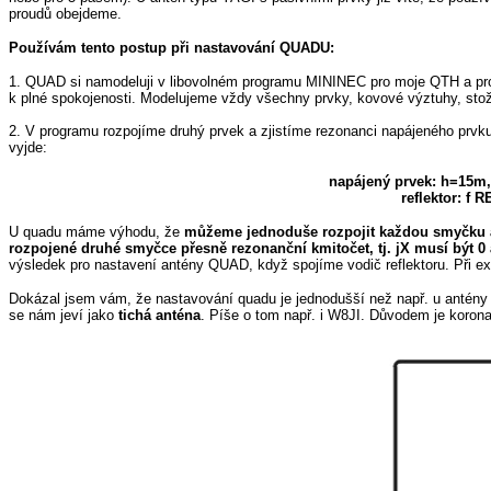
proudů obejdeme.
Používám tento postup při nastavování QUADU:
1. QUAD si namodeluji v libovolném programu MININEC pro moje QTH a pr
k plné spokojenosti. Modelujeme vždy všechny prvky, kovové výztuhy, stož
2. V programu rozpojíme druhý prvek a zjistíme rezonanci napájeného pr
vyjde:
napájený prvek: h=15m
reflektor: f
U quadu máme výhodu, že
můžeme jednoduše rozpojit každou smyčku a 
rozpojené druhé smyčce přesně rezonanční kmitočet, tj. jX musí být 0
výsledek pro nastavení antény QUAD, když spojíme vodič reflektoru. Při 
Dokázal jsem vám, že nastavování quadu je jednodušší než např. u antény 
se nám jeví jako
tichá anténa
. Píše o tom např. i W8JI. Důvodem je korona