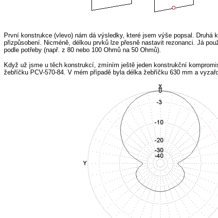
První konstrukce (vlevo) nám dá výsledky, které jsem výše popsal. Druhá ko
přizpůsobení. Nicméně, délkou prvků lze přesně nastavit rezonanci. Já po
podle potřeby (např. z 80 nebo 100 Ohmů na 50 Ohmů).
Když už jsme u těch konstrukcí, zmíním ještě jeden konstrukční kompromis
žebříčku PCV-570-84. V mém případě byla délka žebříčku 630 mm a vyzařov