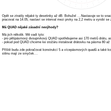
Opět se ztratily nějaké ty desetinky až dB. Bohužel ....Nastavuje se to sn
pracovat na 14.05, nastaví se interval mezi prvky na 2,2 metru a vyrobí se 
Má QUAD nějaké zásadní nevýhody?
Má jich několik. Mě vadí tyto:
- pro pětipásmový dvouprvkový QUAD spotřebujeme asi 170 metrů drátu, asi
- pokud pod QUAD chceme ke stožáru instalovat drátovku na pásma 80 až 
Příště budu zde pokračovat konstrukcí 5 a vícepásmových quadů a také kon
stěnu mají ze smyček....