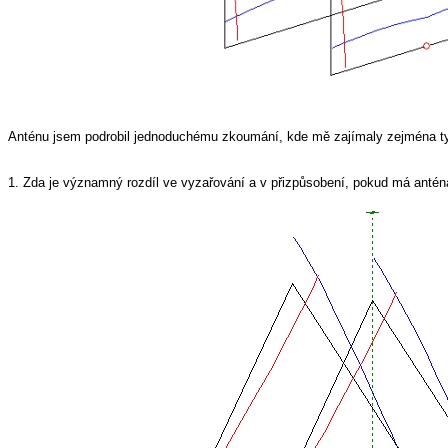
Anténu jsem podrobil jednoduchému zkoumání, kde mě zajímaly zejména ty
1. Zda je významný rozdíl ve vyzařování a v přizpůsobení, pokud má anté