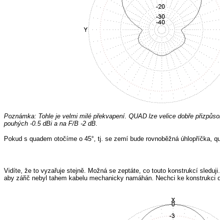
Poznámka: Tohle je velmi milé překvapení. QUAD lze velice dobře přizpůso
pouhých -0.5 dBi a na F/B -2 dB.
Pokud s quadem otočíme o 45°, tj. se zemí bude rovnoběžná úhlopříčka, qu
Vidíte, že to vyzařuje stejně. Možná se zeptáte, co touto konstrukcí sleduji
aby zářič nebyl tahem kabelu mechanicky namáhán. Nechci ke konstrukci qua