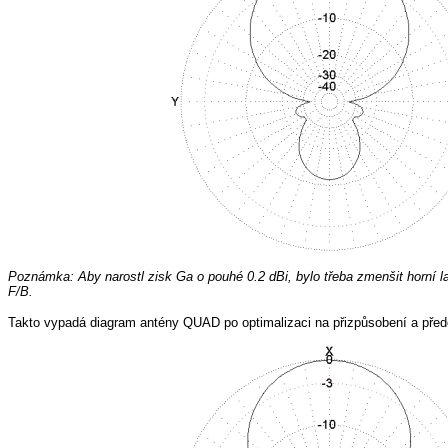
Poznámka: Aby narostl zisk Ga o pouhé 0.2 dBi, bylo třeba zmenšit horní la
F/B.
Takto vypadá diagram antény QUAD po optimalizaci na přizpůsobení a pře