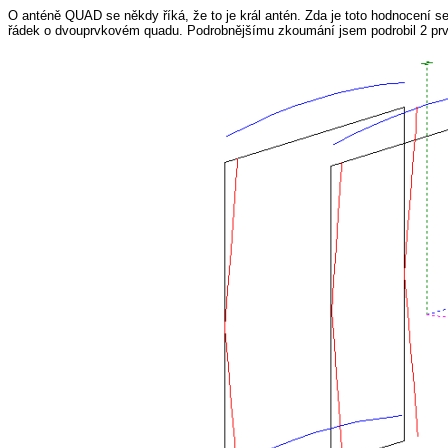
O anténě QUAD se někdy říká, že to je král antén. Zda je toto hodnocení ser
řádek o dvouprvkovém quadu. Podrobnějšímu zkoumání jsem podrobil 2 pr