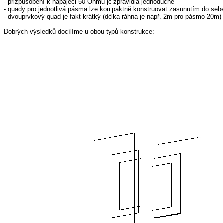
- přizpůsobení k napáječi 50 Ohmů je zpravidla jednoduché
- quady pro jednotlivá pásma lze kompaktně konstruovat zasunutím do sebe 
- dvouprvkový quad je fakt krátký (délka ráhna je např. 2m pro pásmo 20m)
Dobrých výsledků docílíme u obou typů konstrukce: