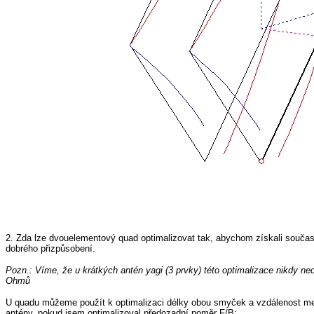
2. Zda lze dvouelementový quad optimalizovat tak, abychom získali současně
dobrého přizpůsobení.
Pozn.: Víme, že u krátkých antén yagi (3 prvky) této optimalizace nikdy n
Ohmů
U quadu můžeme použít k optimalizaci délky obou smyček a vzdálenost m
antény, pokud jsem optimalizoval předozadní poměr F/B: