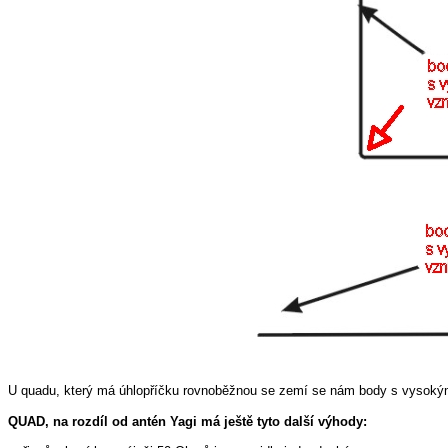
U quadu, který má úhlopříčku rovnoběžnou se zemí se nám body s vysokým 
QUAD, na rozdíl od antén Yagi má ještě tyto další výhody: