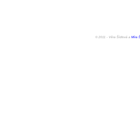
© 2011 -
Věra Šídlová a
Míra Š