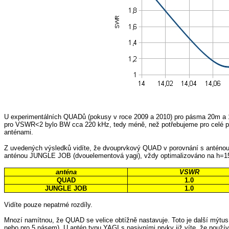
U experimentálních QUADů (pokusy v roce 2009 a 2010) pro pásma 20m a 1
pro VSWR
<
2 bylo BW cca 220 kHz, tedy méně, než potřebujeme pro celé 
anténami.
Z uvedených výsledků vidíte, že dvouprvkový QUAD v porovnání s anténou 
anténou JUNGLE JOB (dvouelementová yagi), vždy optimalizováno na h=
anténa
VSWR
QUAD
1.0
JUNGLE JOB
1.0
Vidíte pouze nepatrné rozdíly.
Mnozí namítnou, že QUAD se velice obtížně nastavuje. Toto je další mýtus
nebo pro 5 pásem). U antén typu YAGI s pasivními prvky již víte, že použ