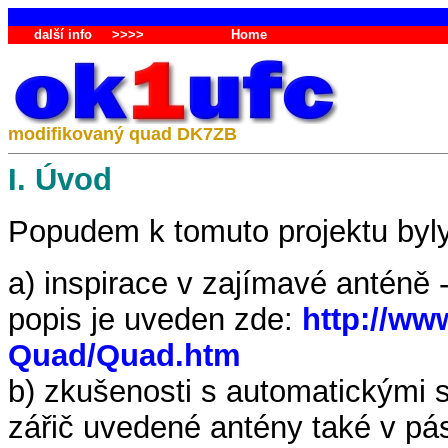
další info
>>>>
Home
modifikovaný quad DK7ZB
I. Úvod
Popudem k tomuto projektu byly
a) inspirace v zajímavé antén
popis je uveden zde:
http://ww
Quad/Quad.htm
b) zkušenosti s automatickými s
zářič uvedené antény také v p