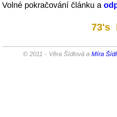
Volné pokračování článku a
odp
73's
© 2011 -
Věra Šídlová a
Míra Šídl