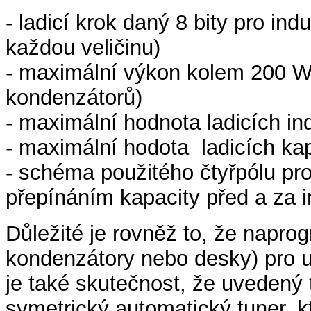
- ladicí krok daný 8 bity pro in
každou veličinu)
- maximální výkon kolem 200 W
kondenzátorů)
- maximální hodnota ladicích in
- maximální hodota ladicích kap
- schéma použitého čtyřpólu pr
přepínáním kapacity před a za 
Důležité je rovněž to, že napr
kondenzátory nebo desky) pro u
je také skutečnost, že uvedený 
symetrický automatický tuner, k