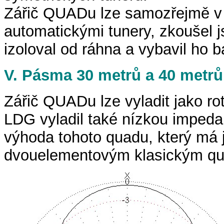
Zářič QUADu lze samozřejmě v p
automatickými tunery, zkoušel 
izoloval od ráhna a vybavil ho 
V. Pásma 30 metrů a 40 metrů
Zářič QUADu lze vyladit jako ro
LDG vyladil také nízkou impeda
výhoda tohoto quadu, který má 
dvouelementovým klasickým q