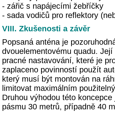
- zářič s napájecími žebříčky
- sada vodičů pro reflektory (ne
VIII. Zkušenosti a závěr
Popsaná anténa je pozoruhodná 
dvouelementovému quadu. Její 
pracné nastavování, které je pr
zaplaceno povinností použít au
který musí být montován na ráh
limitovat maximálním použiteln
Druhou výhodou této koncepce j
pásmu 30 metrů, případně 40 m