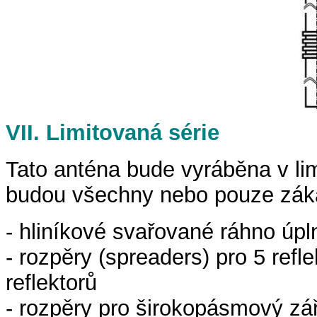
VII. Limitovaná série
Tato anténa bude vyráběna v lim
budou všechny nebo pouze záka
- hliníkové svařované ráhno úp
- rozpěry (spreaders) pro 5 refl
reflektorů
- rozpěry pro širokopásmový zář