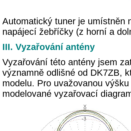
Automatický tuner je umístněn
napájecí žebříčky (z horní a doln
III. Vyzařování antény
Vyzařování této antény jsem z
významně odlišné od DK7ZB, k
modelu. Pro uvažovanou výšku 
modelované vyzařovací diagram