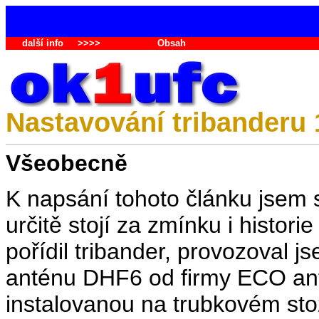
další info
>>>>
Obsah
Nastavování tribanderu 
Všeobecně
K napsání tohoto článku jsem s
určitě stojí za zmínku i histori
pořídil tribander, provozoval
anténu DHF6 od firmy ECO ante
instalovanou na trubkovém sto