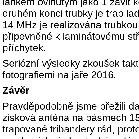
lankem ovinutým jako 1 závit k
druhém konci trubky je trap l
14 MHz je realizována trubko
připevněné k laminátovému stř
příchytek.
Seriózní výsledky zkoušek tak
fotografiemi na jaře 2016.
Závěr
Pravděpodobně jsme přežili da
zisková anténa na pásmech 1
trapované tribandery rád, prot