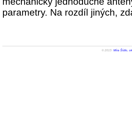
mechanicky jednoduché antény,
parametry. Na rozdíl jiných, z
© 2015
Míra Šídlo, o