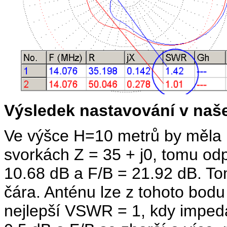
Výsledek nastavování v naš
Ve výšce H=10 metrů by měla 
svorkách Z = 35 + j0, tomu o
10.68 dB a F/B = 21.92 dB. T
čára. Anténu lze z tohoto bod
nejlepší VSWR = 1, kdy imped