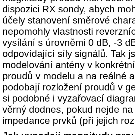
dispozici RX sondy, abych mohl
účely stanovení směrové charak
nepomohly vlastnosti reverzní
vysílání s úrovněmi 0 dB, -3 d
odpovídající síly signálů. Tak
modelování antény v konkrétn
proudů v modelu a na reálné a
podobají rozložení proudů v g
si podobné i vyzařovací diagr
věrný dodnes, pokud nejde na 
impedance prvků (při jejich r