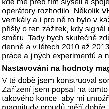
kde mě před tím slyšeli a spoje
operátory rozhodilo. Několik V
vertikály a i pro ně to bylo v 
přišly o ten zážitek, kdy sign
směru. Tady bych skutečně zdůr
denně a v létech 2010 až 2013
práce a jiných experimentů a ni
Nastavování na hodnoty ma
V té době jsem konstruoval s
Zařízení jsem popsal na tomto
takového konce, aby mi umožňo
magnitudy proudů měří dobře.