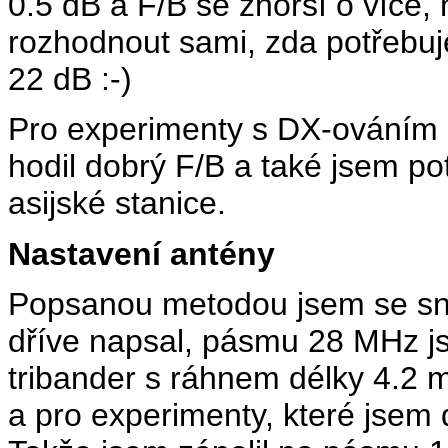
0.5 dB a F/B se zhorší o více, 
rozhodnout sami, zda potřebu
22 dB :-)
Pro experimenty s DX-ováním
hodil dobrý F/B a také jsem po
asijské stanice.
Nastavení antény
Popsanou metodou jsem se sna
dříve napsal, pásmu 28 MHz j
tribander s ráhnem délky 4.2
a pro experimenty, které jsem