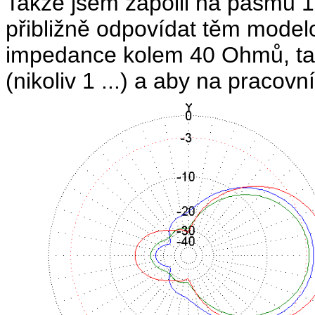
Takže jsem zápolil na pásmu 1
přibližně odpovídat těm mode
impedance kolem 40 Ohmů, ta
(nikoliv 1 ...) a aby na pracovn