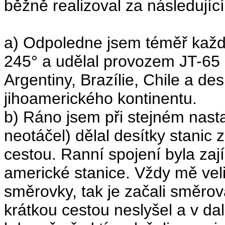
běžně realizoval za následujíc
a) Odpoledne jsem téměř každ
245° a udělal provozem JT-65 
Argentiny, Brazílie, Chile a de
jihoamerického kontinentu.
b) Ráno jsem při stejném nast
neotáčel) dělal desítky stanic
cestou. Ranní spojení byla zaj
americké stanice. Vždy mě velic
směrovky, tak je začali směrova
krátkou cestou neslyšel a v dalš