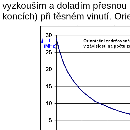
vyzkouším a doladím přesnou 
koncích) při těsném vinutí. Ori