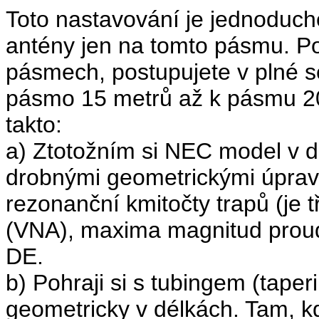
Toto nastavování je jednoduch
antény jen na tomto pásmu. Po
pásmech, postupujete v plné 
pásmo 15 metrů až k pásmu 20
takto:
a) Ztotožním si NEC model v d
drobnými geometrickými úprav
rezonanční kmitočty trapů (je t
(VNA), maxima magnitud prou
DE.
b) Pohraji si s tubingem (tape
geometricky v délkách. Tam, k