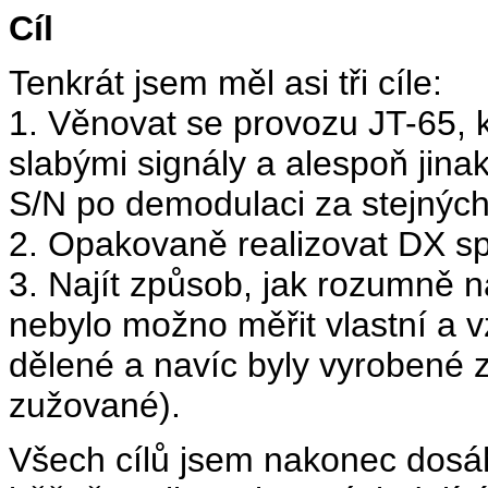
Cíl
Tenkrát jsem měl asi tři cíle:
1. Věnovat se provozu JT-65, 
slabými signály a alespoň jinak
S/N po demodulaci za stejnýc
2. Opakovaně realizovat DX sp
3. Najít způsob, jak rozumně na
nebylo možno měřit vlastní a
dělené a navíc byly vyrobené 
zužované).
Všech cílů jsem nakonec dosáh