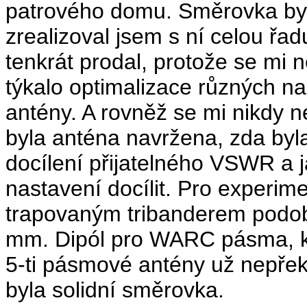
patrového domu. Směrovka byl
zrealizoval jsem s ní celou řad
tenkrát prodal, protože se mi 
týkalo optimalizace různých n
antény. A rovněž se mi nikdy n
byla anténa navržena, zda byla
docílení přijatelného VSWR a 
nastavení docílit. Pro experim
trapovaným tribanderem podob
mm. Dipól pro WARC pásma, kt
5-ti pásmové antény už nepřek
byla solidní směrovka.