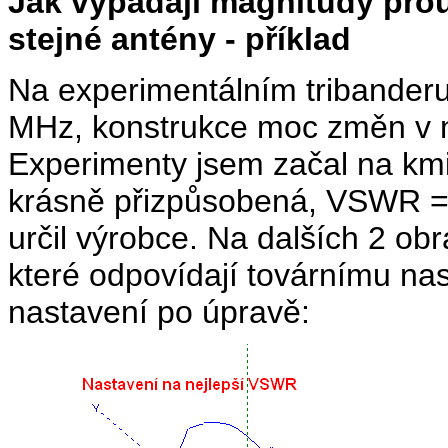
Jak vypadají magnitudy pro
stejné antény - příklad
Na experimentálním tribander
MHz, konstrukce moc změn v 
Experimenty jsem začal na km
krásně přizpůsobená, VSWR = 1
určil výrobce. Na dalších 2 o
které odpovídají továrnímu nas
nastavení po úpravě: