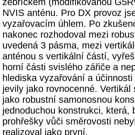
žebříčkem (modifikovanou G5RV)
NVIS anténu. Pro DX provoz js
vyzařovacím úhlem. Po zkušenos
nakonec rozhodoval mezi robus
uvedená 3 pásma, mezi vertikále
anténou s vertikální částí, vyř
horní části svislého zářiče a nep
hlediska vyzařování a účinnosti
jevily jako rovnocenné. Vertikál 
jako robustní samonosnou konstr
jednoduchou konstrukci, která, 
prohřešky vůči směrovosti nebyl
realizoval jako první.