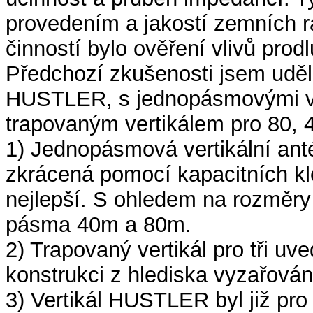
provedením a jakostí zemních r
činností bylo ověření vlivů pro
Předchozí zkušenosti jsem udě
HUSTLER, s jednopásmovými ver
trapovaným vertikálem pro 80, 4
1) Jednopásmová vertikální ant
zkrácená pomocí kapacitních k
nejlepší. S ohledem na rozměry 
pásma 40m a 80m.
2) Trapovaný vertikál pro tři u
konstrukci z hlediska vyzařován
3) Vertikál HUSTLER byl již pro 