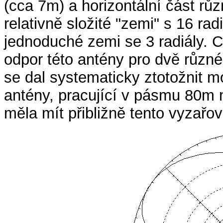
(cca 7m) a horizontální část rů
relativně složité "zemi" s 16 rad
jednoduché zemi se 3 radiály. 
odpor této antény pro dvě různ
se dal systematicky ztotožnit m
antény, pracující v pásmu 80m 
měla mít přibližně tento vyzařo