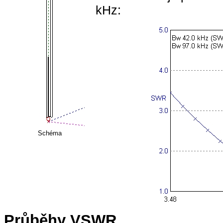
kHz:
Schéma
Průběhy VSWR