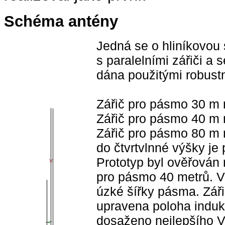
Schéma antény
Jedná se o hliníkovou 
s paralelními zářiči a 
dána použitými robustn
Zářič pro pásmo 30 m 
Zářič pro pásmo 40 m 
Zářič pro pásmo 80 m 
do čtvrtvlnné výšky je 
Prototyp byl ověřován 
pro pásmo 40 metrů. V
úzké šířky pásma. Záři
upravena poloha indukč
dosaženo nejlepšího 