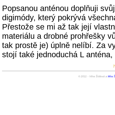
Popsanou anténou doplňuji svů
digimódy, který pokrývá všech
Přestože se mi až tak její vlastn
materiálu a drobné prohřešky vů
tak prostě je) úplně nelíbí. Za
stojí také jednoduchá L anténa, 
7
© 2011 -
Věra Šídlová a
Míra Š