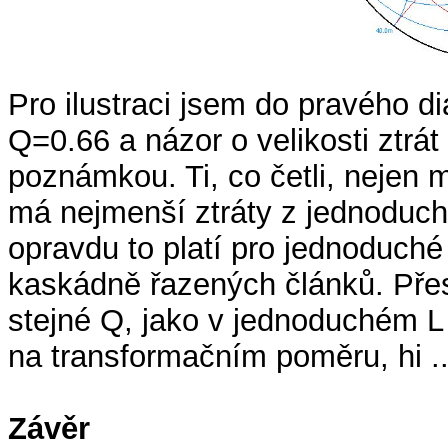
Pro ilustraci jsem do pravého d
Q=0.66 a názor o velikosti ztrá
poznámkou. Ti, co četli, nejen m
má nejmenší ztráty z jednoduchý
opravdu to platí pro jednoduché 
kaskádně řazených článků. Pře
stejné Q, jako v jednoduchém L č
na transformačním poměru, hi ..
Závěr