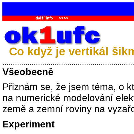
další info
>>>>
Co když je vertikál ši
..............................................................
Všeobecně
Přiznám se, že jsem téma, o kt
na numerické modelování elekt
země a zemní roviny na vyzařo
Experiment