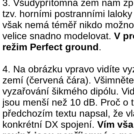
3. Všudypřítomná zem nám způ
tzv. horními postranními lalok
však nemá téměř nikdo možnos
velice snadno modelovat.
V p
režim Perfect ground
.
4. Na obrázku vpravo vidíte vy
zemí (červená čára). Všimněte
vyzařování šikmého dipólu. Vi
jsou menší než 10 dB. Proč o t
předchozím textu napsal, že vl
konkrétní DX spojení.
Vím vša