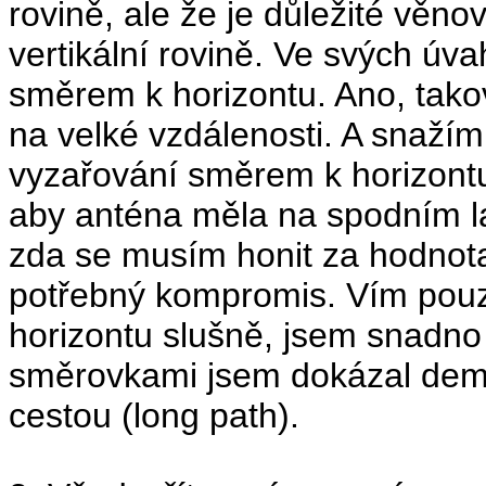
rovině, ale že je důležité věno
vertikální rovině. Ve svých úv
směrem k horizontu. Ano, takov
na velké vzdálenosti. A snažím 
vyzařování směrem k horizontu 
aby anténa měla na spodním 
zda se musím honit za hodnot
potřebný kompromis. Vím pouze
horizontu slušně, jsem snadno 
směrovkami jsem dokázal demo
cestou (long path).