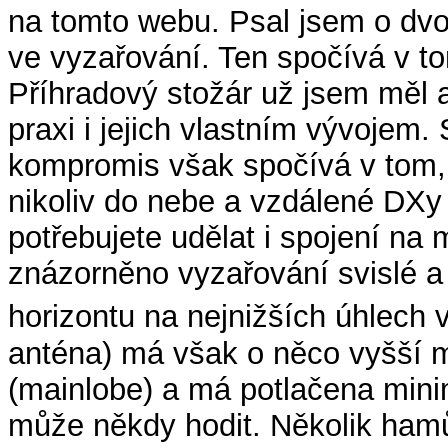
na tomto webu. Psal jsem o dv
ve vyzařování. Ten spočívá v t
Příhradový stožár už jsem měl 
praxi i jejich vlastním vývojem.
kompromis však spočívá v tom,
nikoliv do nebe a vzdálené DX
potřebujete udělat i spojení na
znázorněno vyzařování svislé a
horizontu na nejnižších úhlech v
anténa) má však o něco vyšší 
(mainlobe) a má potlačena minim
může někdy hodit. Několik ham