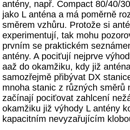
antény, např. Compact 80/40/30
jako L anténa a má poměrně ro
směrem vzhůru. Protože si antén
experimentují, tak mohu pozoro
prvním se praktickém seznámení 
antény. A pociťují nejprve výho
aaž do okamžiku, kdy již anténa 
samozřejmě přibývat DX stanice,
mnoha stanic z různých směrů n
začínají pociťovat zahlcení než
okamžiku již výhody L antény ko
kapacitním nevyzařujícím klob