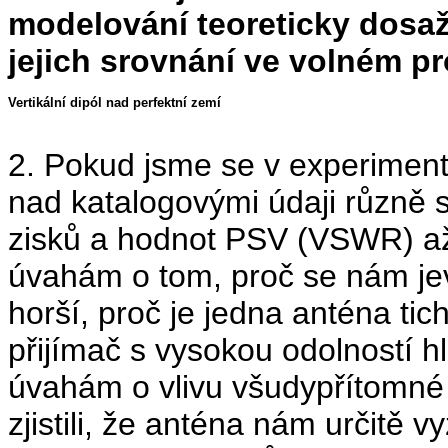
modelování teoreticky dosaž
jejich srovnání ve volném pr
Vertikální dipól nad perfektní zemí
2. Pokud jsme se v experiment
nad katalogovými údaji různě 
zisků a hodnot PSV (VSWR) až 
úvahám o tom, proč se nám jeví
horší, proč je jedna anténa ti
přijímač s vysokou odolností 
úvahám o vlivu všudypřítomné
zjistili, že anténa nám určitě 