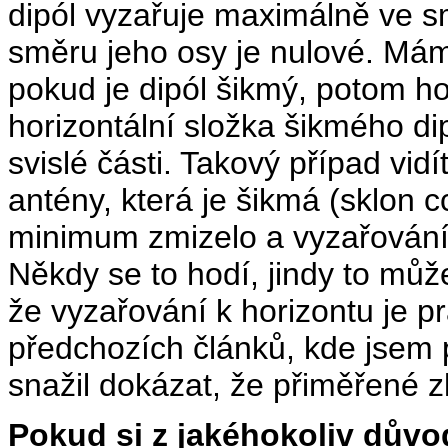
dipól vyzařuje maximálně ve 
směru jeho osy je nulové. Mám
pokud je dipól šikmý, potom h
horizontální složka šikmého di
svislé části. Takový případ vi
antény, která je šikmá (sklon 
minimum zmizelo a vyzařování 
Někdy se to hodí, jindy to mů
že vyzařování k horizontu je pr
předchozích článků, kde jsem 
snažil dokázat, že přiměřené z
Pokud si z jakéhokoliv dův