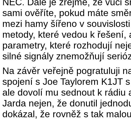
NEC. Dále je zřejmé, že vůči s
sami ověříte, pokud máte směro
mezi hamy šířeno v souvislosti
metody, které vedou k řešení, 
parametry, které rozhodují nej
silné signály znemožňují serió
Na závěr veřejně pogratuluji
spojení s Joe Taylorem K1JT s 
ale dovolí mu sednout k rádiu
Jarda nejen, že donutil jednoduc
dokázal, že rovněž s tak malo