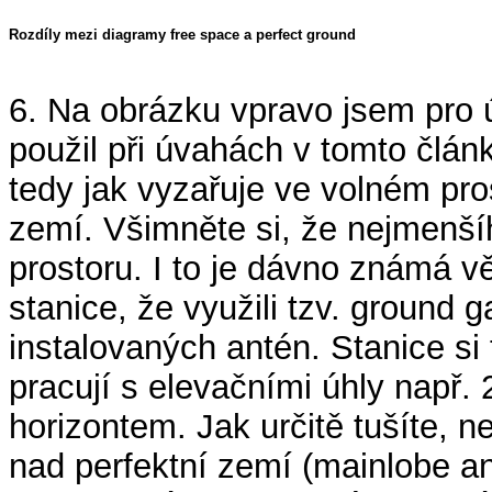
Rozdíly mezi diagramy free space a perfect ground
6. Na obrázku vpravo jsem pro ú
použil při úvahách v tomto člán
tedy jak vyzařuje ve volném pro
zemí. Všimněte si, že nejmenší
prostoru. I to je dávno známá v
stanice, že využili tzv. ground 
instalovaných antén. Stanice s
pracují s elevačními úhly např.
horizontem. Jak určitě tušíte, n
nad perfektní zemí (mainlobe an