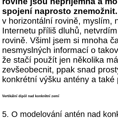
rovině jsou nepříjemná a mo
spojení naprosto znemožnit
v horizontální rovině, myslím,
Internetu příliš dluhů, netvrdí
rovině. Všiml jsem si mnoha č
nesmyslných informací o takov
že stačí použít jen několika 
zevšeobecnit, ppak snad prost
konkrétní výšku antény a také pr
Vertikální dipól nad konkrétní zemí
5. O modelování antén nad konk