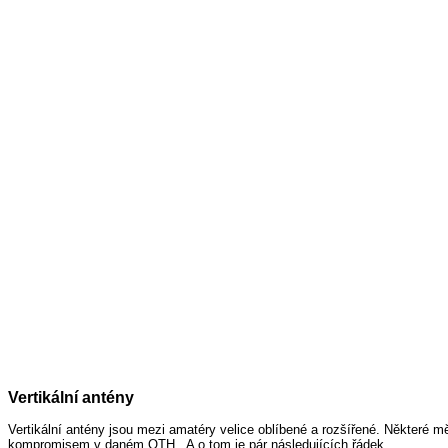
Vertikální antény
Vertikální antény jsou mezi amatéry velice oblíbené a rozšířené. Některé m
kompromisem v daném QTH. A o tom je pár následujících řádek.