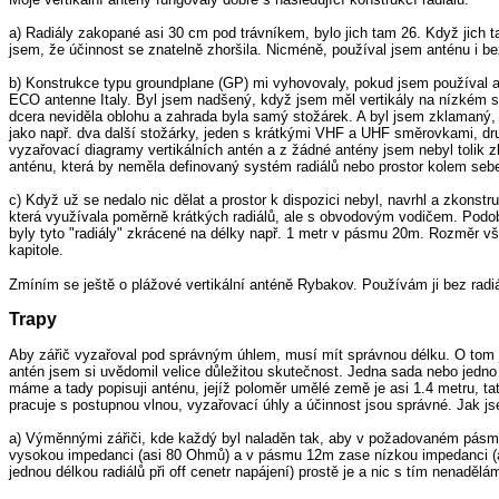
a) Radiály zakopané asi 30 cm pod trávníkem, bylo jich tam 26. Když jich t
jsem, že účinnost se znatelně zhoršila. Nicméně, používal jsem anténu i bez
b) Konstrukce typu groundplane (GP) mi vyhovovaly, pokud jsem používal al
ECO antenne Italy. Byl jsem nadšený, když jsem měl vertikály na nízkém st
dcera neviděla oblohu a zahrada byla samý stožárek. A byl jsem zklamaný, 
jako např. dva další stožárky, jeden s krátkými VHF a UHF směrovkami, dru
vyzařovací diagramy vertikálních antén a z žádné antény jsem nebyl tolik z
anténu, která by neměla definovaný systém radiálů nebo prostor kolem sebe
c) Když už se nedalo nic dělat a prostor k dispozici nebyl, navrhl a zkonst
která využívala poměrně krátkých radiálů, ale s obvodovým vodičem. Podob
byly tyto "radiály" zkrácené na délky např. 1 metr v pásmu 20m. Rozměr vša
kapitole.
Zmíním se ještě o plážové vertikální anténě Rybakov. Používám ji bez radi
Trapy
Aby zářič vyzařoval pod správným úhlem, musí mít správnou délku. O tom js
antén jsem si uvědomil velice důležitou skutečnost. Jedna sada nebo jedn
máme a tady popisuji anténu, jejíž poloměr umělé země je asi 1.4 metru, 
pracuje s postupnou vlnou, vyzařovací úhly a účinnost jsou správné. Jak js
a) Výměnnými zářiči, kde každý byl naladěn tak, aby v požadovaném pásm
vysokou impedanci (asi 80 Ohmů) a v pásmu 12m zase nízkou impedanci (asi
jednou délkou radiálů při off cenetr napájení) prostě je a nic s tím nenadělám