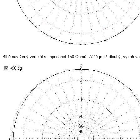
Blbě navržený vertikál s impedancí 150 Ohmů. Zářič je již dlouhý, vyzařovací