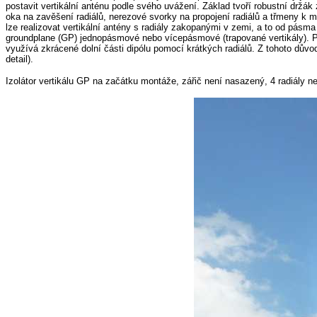
postavit vertikální anténu podle svého uvážení. Základ tvoří robustní držák z
oka na zavěšení radiálů, nerezové svorky na propojení radiálů a třmeny k m
lze realizovat vertikální antény s radiály zakopanými v zemi, a to od pásm
groundplane (GP) jednopásmové nebo vícepásmové (trapované vertikály). Pom
využívá zkrácené dolní části dipólu pomocí krátkých radiálů. Z tohoto důvo
detail).
Izolátor vertikálu GP na začátku montáže, zářič není nasazený, 4 radiály ne