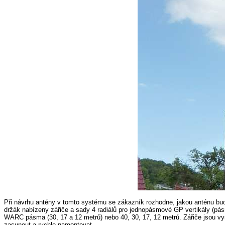
Při návrhu antény v tomto systému se zákazník rozhodne, jakou anténu bu
držák nabízeny zářiče a sady 4 radiálů pro jednopásmové GP vertikály (pásma
WARC pásma (30, 17 a 12 metrů) nebo 40, 30, 17, 12 metrů. Zářiče jsou vyr
zasunout a rychle namontovat.