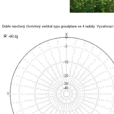
Dobře navržený čtvrtvlnný vertikál typu groudplane se 4 radiály. Vyzařovac