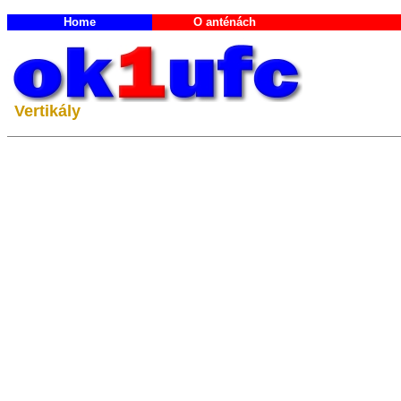
Home
O anténách
Vertikály