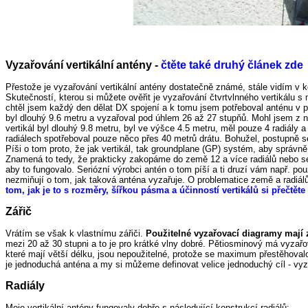
Vyzařování vertikální antény -
čtěte také druhý článek zde
Přestože je vyzařování vertikální antény dostatečně známé, stále vidím v
Skutečností, kterou si můžete ověřit je vyzařování čtvrtvlnného vertikálu
chtěl jsem každý den dělat DX spojení a k tomu jsem potřeboval anténu v 
byl dlouhý 9.6 metru a vyzařoval pod úhlem 26 až 27 stupňů. Mohl jsem z n
vertikál byl dlouhý 9.8 metru, byl ve výšce 4.5 metru, měl pouze 4 radiály 
radiálech spotřeboval pouze něco přes 40 metrů drátu. Bohužel, postupně se 
Píši o tom proto, že jak vertikál, tak groundplane (GP) systém, aby správně
Znamená to tedy, že prakticky zakopáme do země 12 a více radiálů nebo 
aby to fungovalo. Seriózní výrobci antén o tom píší a ti druzí vám např. p
nezmiňují o tom, jak taková anténa vyzařuje. O problematice země a radiálů 
tom, jak je to s rozměry, šířkou pásma a účinností vertikálů si přečtěte
Zářič
Vrátím se však k vlastnímu zářiči.
Použitelné vyzařovací diagramy mají 
mezi 20 až 30 stupni a to je pro krátké vlny dobré. Pětiosminový má vyzařov
které mají větší délku, jsou nepoužitelné, protože se maximum přestěhovalo 
je jednoduchá anténa a my si můžeme definovat velice jednoduchý cíl - v
Radiály
Moje vertikální antény fungovaly dobře s následující konstrukcí radiálů: