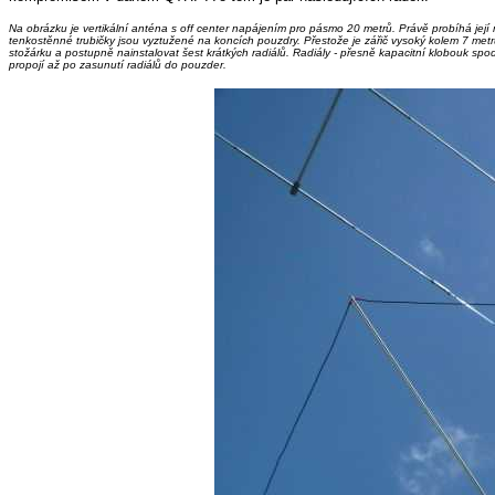
Na obrázku je vertikální anténa s off center napájením pro pásmo 20 metrů. Právě probíhá jej
tenkostěnné trubičky jsou vyztužené na koncích pouzdry. Přestože je zářič vysoký kolem 7 met
stožárku a postupně nainstalovat šest krátkých radiálů. Radiály - přesně kapacitní klobouk sp
propojí až po zasunutí radiálů do pouzder.