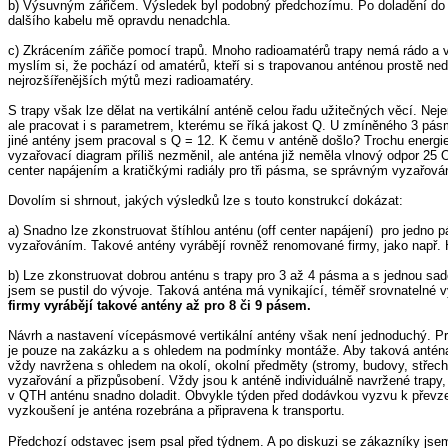
b) Výsuvným zářičem. Výsledek byl podobný předchozímu. Po doladění do re
dalšího kabelu mě opravdu nenadchla.
c) Zkrácením zářiče pomocí trapů. Mnoho radioamatérů trapy nemá rádo a v
myslím si, že pochází od amatérů, kteří si s trapovanou anténou prostě nedo
nejrozšířenějších mýtů mezi radioamatéry.
S trapy však lze dělat na vertikální anténě celou řadu užitečných věcí. Nej
ale pracovat i s parametrem, kterému se říká jakost Q. U zmíněného 3 pás
jiné antény jsem pracoval s Q = 12. K čemu v anténě došlo? Trochu energi
vyzařovací diagram příliš nezměnil, ale anténa již neměla vlnový odpor 
center napájením a kratičkými radiály pro tři pásma, se správným vyzařov
Dovolím si shrnout, jakých výsledků lze s touto konstrukcí dokázat:
a) Snadno lze zkonstruovat štíhlou anténu (off center napájení) pro jedn
vyzařováním. Takové antény vyrábějí rovněž renomované firmy, jako např.
b) Lze zkonstruovat dobrou anténu s trapy pro 3 až 4 pásma a s jednou sado
jsem se pustil do vývoje. Taková anténa má vynikající, téměř srovnatelné 
firmy vyrábějí takové antény až pro 8 či 9 pásem.
Návrh a nastavení vícepásmové vertikální antény však není jednoduchý. Pro
je pouze na zakázku a s ohledem na podmínky montáže. Aby taková anténa sp
vždy navržena s ohledem na okolí, okolní předměty (stromy, budovy, střech
vyzařování a přizpůsobení. Vždy jsou k anténě individuálně navržené trapy,
v QTH anténu snadno doladit. Obvykle týden před dodávkou vyzvu k převz
vyzkoušení je anténa rozebrána a připravena k transportu.
Předchozí odstavec jsem psal před týdnem. A po diskuzi se zákazníky jsem 