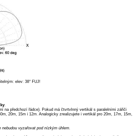
itelným: elev: 38° FUJ!
lky
.
ní na předchozí řádce). Pokud má čtvrtvlnný vertikál s paralelními zářiči
m, 20m, 15m i 12m. Analogicky zrealizujete i vertikál pro 20m, 17m, 15m,
le nebudou vyzařovat pod nízkým úhlem.