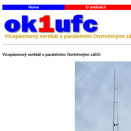
Home
O anténách
Vícepásmový vertikál s paralelními čtvrtvlnnými zá
Vícepásmový vertikál s paralelními čtvrtvlnnými zářiči