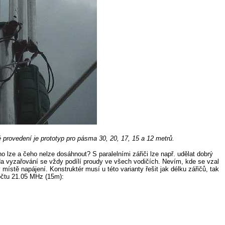
é provedení je prototyp pro pásma 30, 20, 17, 15 a 12 metrů.
ho lze a čeho nelze dosáhnout? S paralelními zářiči lze např. udělat dobrý
Na vyzařování se vždy podílí proudy ve všech vodičích. Nevím, kde se vzal
místě napájení. Konstruktér musí u této varianty řešit jak délku zářičů, tak
očtu 21.05 MHz (15m):