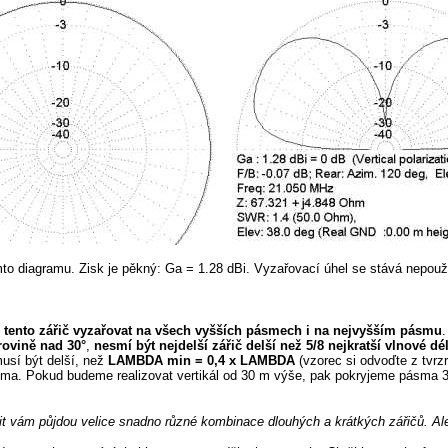
omto diagramu. Zisk je pěkný: Ga = 1.28 dBi. Vyzařovací úhel se stává nepouž
tento zářič vyzařovat na všech vyšších pásmech i na nejvyšším pásmu
.
rovině nad 30°
,
nesmí být nejdelší zářič delší než 5/8 nejkratší vlnové dé
usí být delší, než
LAMBDA min = 0,4 x LAMBDA
(vzorec si odvoďte z tvrzr
ma. Pokud budeme realizovat vertikál od 30 m výše, pak pokryjeme pásma 30
t vám půjdou velice snadno různé kombinace dlouhých a krátkých zářičů. A