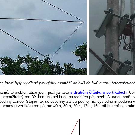
ter, které byly vyvíjené pro výšky montáží od h=3 do h=6 metrů, fotografovan
hamů. O problematice jsem psal již také
v druhém článku o vertikálech
. Če
píš nepoužitelný pro DX komunikaci bude na vyšších pásmech. A uvedu proč. 
všechny zářiče. Stejně tak se všechny zářiče podílejí na výsledné impedanci v 
 s proudy u vertikálu pro pásma 40m, 30m, 20m, 17m, 15m při buzení na kmit