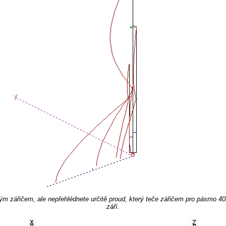
ným zářičem, ale nepřehlédnete určitě proud, který teče zářičem pro pásmo 40
září.