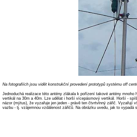
Na fotografiích jsou vidět konstrukční provedení prototypů systému off cen
Jednoduchá realizace této antény zlákala k pořízení takové antény mnoho 
vertikál na 30m a 40m. Lze udělat i horší vícepásmový vertikál. Horší - s
názor (mýtus), že vyzařuje jen jeden - právě ten čtvrtvlnný zářič. Vyzařují 
vazbu - tj. vzájemnou vzdálenost zářičů. Na obrázku uvedu, jak to vypadá