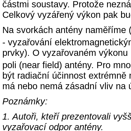
částmi soustavy. Protože nezná
Celkový vyzářený výkon pak bud
Na svorkách antény naměříme (
- vyzařování elektromagnetický
prvky). O vyzařovaném výkonu
poli (near field) antény. Pro m
být radiační účinnost extrémně
má nebo nemá zásadní vliv na 
Poznámky:
1. Autoři, kteří prezentovali vy
vyzařovací odpor antény.