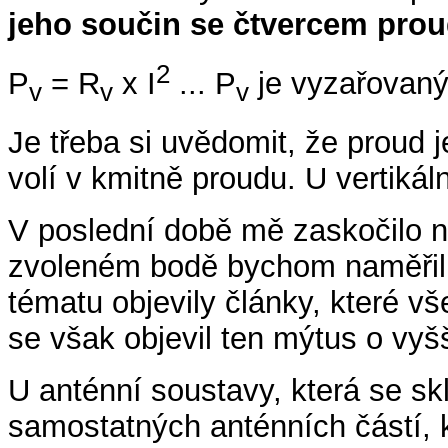
jeho součin se čtvercem prou
2
P
= R
x I
... P
je vyzařovaný
v
v
v
Je třeba si uvědomit, že proud
volí v kmitně proudu. U verti
V poslední době mě zaskočilo na
zvoleném bodě bychom naměřili ú
tématu objevily články, které v
se však objevil ten mýtus o vy
U anténní soustavy, která se sk
samostatných anténních částí, 