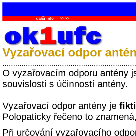
další info
>>>>
Vyzařovací odpor anté
..............................................................
O vyzařovacím odporu antény j
souvislosti s účinností antény.
Vyzařovací odpor antény je
fikt
Polopaticky řečeno to znamená, 
Při určování vyzařovacího odpo