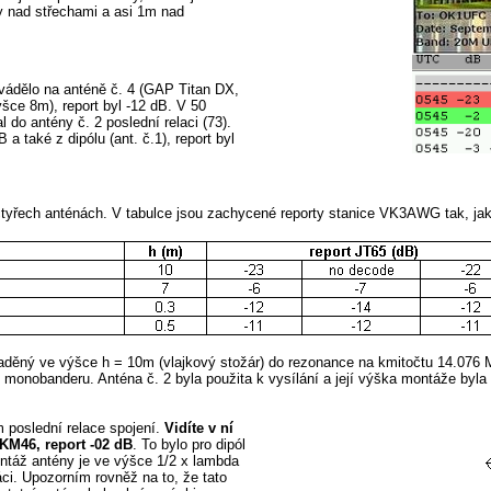
ry nad střechami a asi 1m nad
vádělo na anténě č. 4 (GAP Titan DX,
šce 8m), report byl -12 dB. V 50
 do antény č. 2 poslední relaci (73).
a také z dipólu (ant. č.1), report byl
yřech anténách. V tabulce jsou zachycené reporty stanice VK3AWG tak, jak 
aladěný ve výšce h = 10m (vlajkový stožár) do rezonance na kmitočtu 14.076
 monobanderu. Anténa č. 2 byla použita k vysílání a její výška montáže byla 
 poslední relace spojení.
Vidíte v ní
 KM46,
report -02 dB
. To bylo pro dipól
ontáž antény je ve výšce 1/2 x lambda
ci. Upozorním rovněž na to, že tato