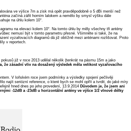
nstalována ve výšce 7m a zisk má opět pravděpodobně o 5 dBi menší než
 anténa začíná zářit horním lalokem a nemělo by smysl výšku dále
ahuje na úhlu kolem 10°.
iagramu na elevaci kolem 10°. Na tomto úhlu by měly všechny tři antény
y vůbec nemusí být v tomto parametru přesné. Všimněte si také, že na
razení vyzařovacích diagramů dá již obtížně mezi anténami rozlišovat. Proto
íly v reportech.
pokusů již v roce 2013 udělal několik (tenkrát na pásmu 15m a jako
, že zásadní vliv na dosažený výsledek měla velikost vyzařovacího
mentem. V loňském roce jsem podmínky a výsledky spojení pečlivěji
o najít seriózní reference, o které bych se mohl opřít a tvrdit, do jaké míry
řejnil hned dnes po jeho provedení, 13.9.2014
Důvodem je, že jsem ani
rnými -12dB a -23dB u horizontální antény ve výšce 1/2 vlnové délky