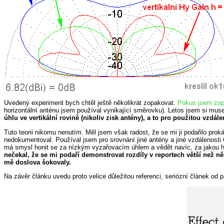
Uvedený experiment bych chtěl ještě několikrát zopakovat.
Pokus jsem zopa
horizontální anténu jsem používal vynikající směrovku). Letos jsem si muse
úhlu ve vertikální rovině (nikoliv zisk antény), a to pro použitou vzdál
Tuto teorii nikomu nenutím. Měl jsem však radost, že se mi ji podařilo pr
nedokumentoval. Používal jsem pro srovnání jiné antény a jiné vzdálenosti QR
má smysl honit se za nízkým vyzařovacím úhlem a vědět navíc, za jakou h
nečekal, že se mi podaří demonstrovat rozdíly v reportech větší než n
mě doslova šokovaly.
Na závěr článku uvedu proto velice důležitou referenci, seriózní článek od p