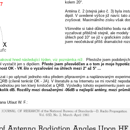
kolem 20°.
Anténa č. 2 (stejná jako č. 3) byla i
dipól. V uvedené výšce již navíc tato
zvyšovat. Maximálního zisku však dos
Všimněte si také důležitého bodu na d
vyzařovat přibližně stejně, ale model
úhlech pod 10° se již v grafickém zob
jsem neočekával příliš dramatické rozd
koval hned následující týden, viz poznámka níž.
Přestože jsem podobných 
l vystačit jen s dipólem.
Přesto jsem přesvědčen a o tom je moje hypotéza
enost OK - VK šlo o vyzařování na úhlech mezi 2° až 5° ...
okázat i po uplynutí jednoho roku předem připraveným a naplánovaným experi
B (cíleně tenkrát OK - JA). V literatuře a na Internetu se mi rovněž nepodařil
odnotou pro ten který kmitočet a QRB. Výsledky tohoto experimentu jsem uve
ěkolik dB. Rozdíly mezi dosaženými -06dB u nejlepší antény, mezi průmě
ana Utlaut W. F.: