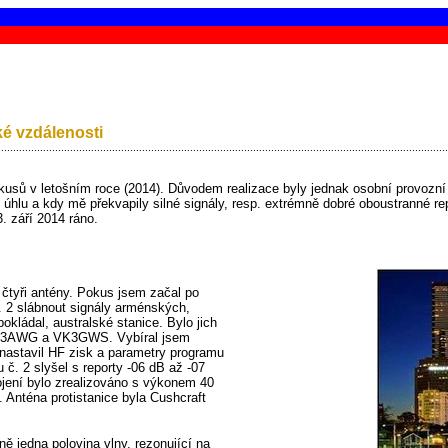
ké vzdálenosti
......................................................................................................................................................
okusů v letošním roce (2014). Důvodem realizace byly jednak osobní provozní
úhlu a kdy mě překvapily silné signály, resp. extrémně dobré oboustranné rep
. září 2014 ráno.
 čtyři antény. Pokus jsem začal po
. 2 slábnout signály arménských,
okládal, australské stanice. Bylo jich
, VK3AWG a VK3GWS. Vybíral jsem
, nastavil HF zisk a parametry programu
č. 2 slyšel s reporty -06 dB až -07
ojení bylo zrealizováno s výkonem 40
. Anténa protistanice byla Cushcraft
ně jedna polovina vlny, rezonující na