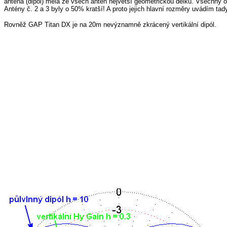
anténa (dipól) měla ze všech antén největší geometrickou délku. Všechny os
Antény č. 2 a 3 byly o 50% kratší! A proto jejich hlavní rozměry uvádím tad
Rovněž GAP Titan DX je na 20m nevýznamně zkrácený vertikální dipól.