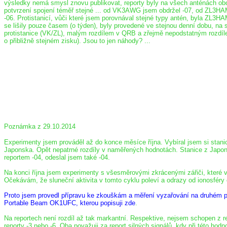
výsledky nemá smysl znovu publikovat, reporty byly na všech anténách obd
potvrzení spojení téměř stejné ... od VK3AWG jsem obdržel -07, od ZL3HA
-06. Protistanicí, vůči které jsem porovnával stejné typy antén, byla ZL3
se lišily pouze časem (o týden), byly provedené ve stejnou denní dobu, na s
protistanice (VK/ZL), malým rozdílem v QRB a zřejmě nepodstatným rozdíl
o přibližně stejném zisku). Jsou to jen náhody? ...
Poznámka z 29.10.2014
Experimenty jsem prováděl až do konce měsíce října. Vybíral jsem si stanic
Japonska. Opět nepatrné rozdíly v naměřených hodnotách. Stanice z Japon
reportem -04, odeslal jsem také -04.
Na konci října jsem experimenty s všesměrovými zkrácenými zářiči, které v
Očekávám, že sluneční aktivita v tomto cyklu poleví a odrazy od ionosféry
Proto jsem provedl přípravu ke zkouškám a měření vyzařování na druhém p
Portable Beam OK1UFC, kterou popisuji zde
.
Na reportech není rozdíl až tak markantní. Respektive, nejsem schopen z re
reporty -3 nebo -6. Oba považuji za report silných signálů, kdy při této ho