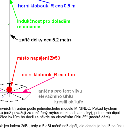
prvních tří antén podle jednoduchého modelu MININEC. Pokud bychom
isku (což považuji za rozšířený mýtus mezi radioamatéry), potom má dipól
výšce h=10m ho dociluje někde na elevačním úhlu 35° (modrá čára)
k jen kolem 2dBi, tedy o 5 dBi méně než dipól, ale dosahuje ho již na úhlu