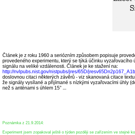
Článek je z roku 1960 a seriózním způsobem popisuje provede
provedeného experimentu, který se týká účinku vyzařovacího 
signálu na veliké vzdálenosti. Článek je ke stažení na:
http://nvlpubs.nist.gov/nistpubs/jres/65D/jresv65Dn2p167_A1b
doslovnou citaci některých závěrů - viz skanovaná citace textu
že signály vysílané a přijímané s nízkými vyzařovacími úhly (do
než s anténami s úhlem 15° ...
Poznámka z 21.9.2014:
Experiment jsem zopakoval ještě o týden později se zařízením ve stejné ko