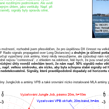
dané rozdílnými podmínkami. Ale uvidí
jným úhlem, jako vertikály. Např. při
ranně), signály byly opravdu silné,
h možností, rozhodně jsem přesvědčen, že pro úspěšnou DX činnost na velké 
F Radio signals propagated over Long Distancies) a
druhým je účinné potla
o určují vypočtený zisk antény, který nikdy nevyužijeme, ale způsobují nám r
dně nejsou "contestová", z ohledem na odolnost, řekl bych, že jsou snad průmě
nízkými úhly rovněž odmítám teorii, že nám např. 50% signálů nebo vět
, např. velkou směrovku, ale nízko, aby byla schopna slabé signály od h
ény nedetekovatelné. Signály, které pravděpodobně dopadaly od horizon
antény JungleJob a antény VPB a také srovnání nízko instalované MLA antény 