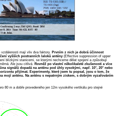
vzdálenosti mají vliv dva faktory.
Prvním z nich je dobrá účinnost
čení vyšších postranních laloků antény
(Effective suppression of upper
ušení blízkými stanicemi, se kterými nechceme dělat spojení a způsobují
rná. Ale jsou citlivá.
Rovněž po vlastní několikaleté zkušenosti a více
šina signálů dopadá na anténu pod úhly vysokými, např. 10°, 20° nebo
orizontu přijímat. Experimenty, které jsem tu popsal, jsou o tom, že
tu na mojí anténu. Na anténu s nepatrným ziskem, s dobrým vyzařováním
pro 80 m a dobře provedeného jen 12m vysokého vertikálu pro stejné