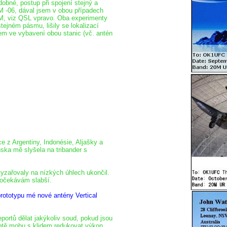
obné, postup při spojení stejný a
M -06, dával jsem v obou případech
HAM, viz QSL vpravo. Oba experimenty
tejném pásmu, lišily se lokalizací
em ve vybavení obou stanic (vč. antén
e z Argentiny, Indonésie, Aljašky a
ska mě slyšela na tribander s
yzařovaly na nízkých úhlech ukončil.
 očekávám slabší.
rototypu mé nové antény Vertical
portů dělat jakýkoliv soud, pokud jsou
dnotě mohu s klidem redukovat výkon