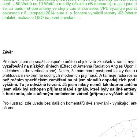
např. z 50 Wattů na 10 Wattů a rozdíly několika dB mohou být a asi i jsou 
se, až budu mít obě antény ve stejný čas blízko sebe. VPB vyzařuje pod ste
pokusech z 8. listopadu 2014 jsme si s Johnem vyměnili reporty -03 (oboust
stabilní, realizace QSO na první zavolání....
Závěr
Přestože jsem se snažil alespoň o určitou objektivitu zkoušek v rámci mýc
vyzařování na nízkých úhlech
(Effect of Antenna Radiation Angles Upon H
sidelobes in the vertical plane). Nejen, že nám horní postranní laloky čast
přehlcování i extrémně odolných moderních přijímačů. A ta moje rádia rozho
než ročním specifickém zaměření na příjem signálů dopadajících pod 
vyššími. To je odvážné tvrzení. Já jsem nikdy neměl tak dobrou anténu
jsem však byl schopen přijímat slabé signály, které byly na jiné ant
k horizontu, ale s účinným potlačením záření (příjmu) z vyšších úhlů.
Pro ilustraci zde uvedu bez dalších komentářů dvě srovnání - vynikající 
pásmo: