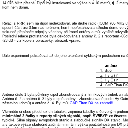
14.076 MHz přesně. Dipól byl instalovaný ve výšce h = 10 metrů, tj. 2 met
komínem domu.
Relaci s RRR jsem na dipól nedekódoval, ale druhé rádio (ICOM 706 MK2 u
spodní část asi 0.5m nad terénem, horní nepřesahovala střechu domu ve vý
sekundě přepínače odpojily všechny přijímací antény a můj vysílač odvysílal
Poslední relace protistanice byla dekódována z antény č. 2 s reportem -06dB 
-23 dB - viz kopie z obrazovky, obrázek vpravo:
Dále experiment pokračoval až do jeho ukončení cyklickým poslechem na čt
Anténa číslo 1 byla půlvlnný dipól zkonstruovaný z hliníkových trubek a n
Anténa č. 2 a anténa č. 3 byly stejné antény - zkonstruované podle Hy Gain
zástavbou domů) a anténa č. 4. Byl můj
GAP Titan DX na zahradě
.
Všimněte si obou předchozích tabulek, zejména tabulky s červeným pruhem
minimálně 2 řádky s reporty silných signálů, např. SV5BYP ze čtverce
typické. Silné signály evropských stanic a slaboučké signály DX stanic. M
a v takové výšce skutečně začíná minimální výška použitelnosti pro DX prá