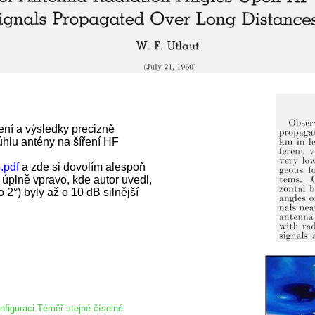
ní a výsledky precizně
úhlu antény na šíření HF
.pdf
a zde si dovolím alespoň
 úplně vpravo, kde autor uvedl,
 2°) byly až o 10 dB silnější
nfiguraci.Téměř stejné číselné