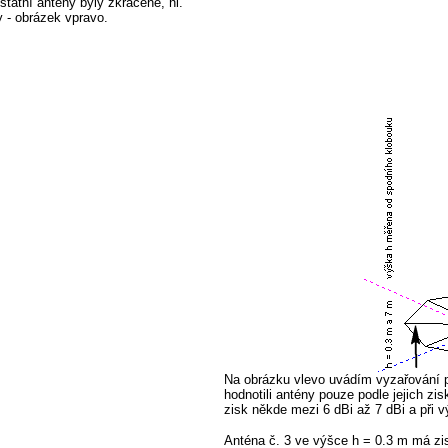
tatní antény byly zkrácené, hi.
y - obrázek vpravo.
Na obrázku vlevo uvádím vyzařování 
hodnotili antény pouze podle jejich z
zisk někde mezi 6 dBi až 7 dBi a při 
Anténa č. 3 ve výšce h = 0.3 m má zis