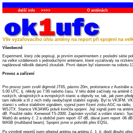
další info
>>>>
O anténách
Vliv vyzařovacího úhlu antény na report při spojení na vel
..................................................................................................................................................
Všeobecně
Experiment, který zde popisuji, je prvním experimentem z poslední série p
na velké vzdálenosti s jednoduchými anténami, které vyzařovaly na nízkém 
naplánoval několik datumů zkoušek. První datum byl stanoven na sobotu 13
Provoz a zařízení
Pro provoz jsem zvolil digimód JT65, pásmo 20m, protistanice z Austrálie a
5:00 UTC, tj. někdy po 7:00 našeho času. V této době začínaly na anténě č
ruských, ukrajinských a evropských stanic a objevily se, tak, jak jsem předp
tam několik a tři z nich měly neobyčejně stabilní signály. Byl to VK3FM
stanici s velice stabilním signálem, vypnul jsem řízení zisku AGC na rádiu
WSJTX. Stanice VK3AWG právě končila spojení. Její signál jsem na anténu 
dB. Použité rádio: Kenwood TS-2000. Zapínám vysílač a volám stanici. Sp
Wattů do antény č. 2 a obdržel jsem report -07 dB, dával jsem report -06 dB
MA5B (multiband beam). Spojení jsme si potvrdili přes EQSL.
Po výměně reportů jsem přepnul anténu na anténu č. 1, tj. dipól dlouhý přes