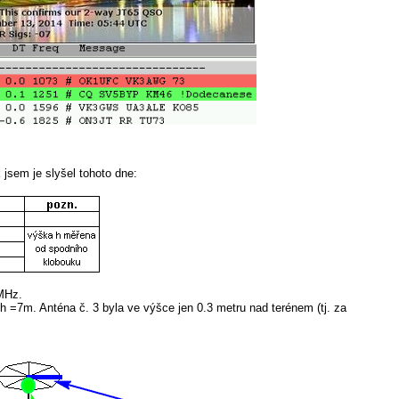
jsem je slyšel tohoto dne:
 MHz.
h =7m. Anténa č. 3 byla ve výšce jen 0.3 metru nad terénem (tj. za