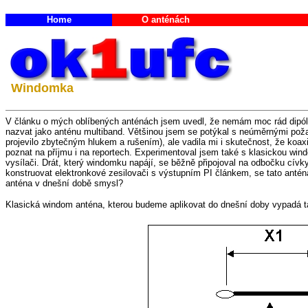
Home
O anténách
Windomka
V článku o mých oblíbených anténách jsem uvedl, že nemám moc rád dipó
nazvat jako anténu multiband. Většinou jsem se potýkal s neúměrnými poža
projevilo zbytečným hlukem a rušením), ale vadila mi i skutečnost, že koax
poznat na příjmu i na reportech. Experimentoval jsem také s klasickou wind
vysílači. Drát, který windomku napájí, se běžně připojoval na odbočku cív
konstruovat elektronkové zesilovači s výstupním PI článkem, se tato antén
anténa v dnešní době smysl?
Klasická windom anténa, kterou budeme aplikovat do dnešní doby vypadá t