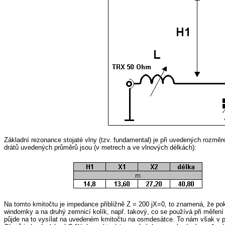
Základní rezonance stojaté vlny (tzv. fundamental) je při uvedených rozmě
drátů uvedených průměrů jsou (v metrech a ve vlnových délkách):
Na tomto kmitočtu je impedance přibližně Z = 200 jX=0, to znamená, že pok
windomky a na druhý zemnicí kolík, např. takový, co se používá při měře
půjde na to vysílat na uvedeném kmitočtu na osmdesátce. To nám však v pr