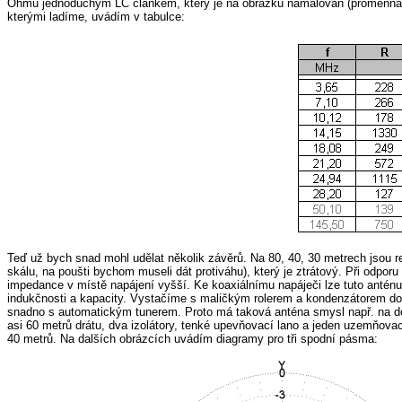
Ohmů jednoduchým LC článkem, který je na obrázku namalován (proměnná in
kterými ladíme, uvádím v tabulce:
Teď už bych snad mohl udělat několik závěrů. Na 80, 40, 30 metrech jsou 
skálu, na poušti bychom museli dát protiváhu), který je ztrátový. Při odp
impedance v místě napájení vyšší. Ke koaxiálnímu napáječi lze tuto antén
indukčnosti a kapacity. Vystačíme s maličkým rolerem a kondenzátorem do 
snadno s automatickým tunerem. Proto má taková anténa smysl např. na dov
asi 60 metrů drátu, dva izolátory, tenké upevňovací lano a jeden uzemňov
40 metrů. Na dalších obrázcích uvádím diagramy pro tři spodní pásma: