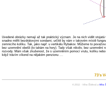
Uvedené obrázky nemají až tak praktický význam. Je na nich vidět stojatá
snadno měřit bezdrátovými sondami, určitě by nám v takovém místě fungovala 
zemnicího kolíku. Tak, jako např. u vertikálu Rybakov. Můžeme to považov
bez uzemnění obešli (to tahám na hory). Tady však nikoliv, bez uzemnění n
rozvody. Mám však zkušenost, že s uzemněním pomocí vrutu, kolíku nebo 
když trávím víkend na nějakém penzionu ....
73's V
© 2011 -
Věra Šídlová a
Míra Š