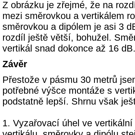
Z obrázku je zřejmé, že na rozdí
mezi směrovkou a vertikálem roz
směrovkou a dipólem je asi 3 d
rozdíl ještě větší, bohužel. Sm
vertikál snad dokonce až 16 dB
Závěr
Přestože v pásmu 30 metrů jse
potřebné výšce montáže s vertik
podstatně lepší. Shrnu však ješt
1. Vyzařovací úhel ve vertikáln
vertikálu, směrovky a dipólu ste