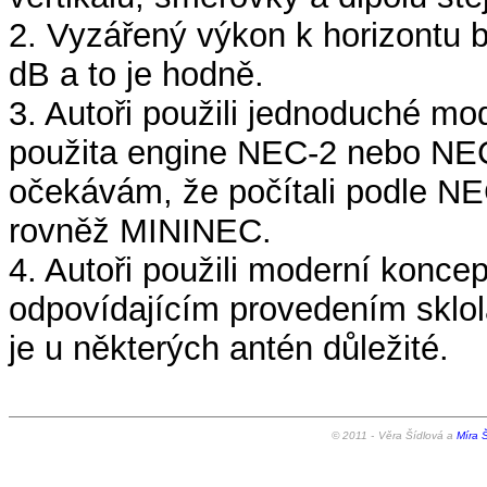
2. Vyzářený výkon k horizontu 
dB a to je hodně.
3. Autoři použili jednoduché m
použita engine NEC-2 nebo NEC
očekávám, že počítali podle N
rovněž MININEC.
4. Autoři použili moderní konce
odpovídajícím provedením sklol
je u některých antén důležité.
© 2011 -
Věra Šídlová a
Míra Š