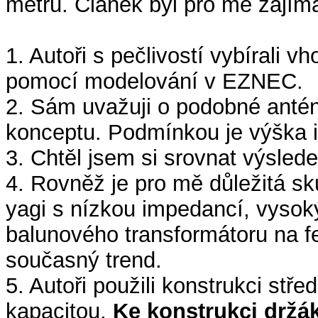
metrů. Článek byl pro mě zajím
1. Autoři s pečlivostí vybírali v
pomocí modelování v EZNEC.
2. Sám uvažuji o podobné antén
konceptu. Podmínkou je výška 
3. Chtěl jsem si srovnat výsled
4. Rovněž je pro mě důležitá sk
yagi s nízkou impedancí, vyso
balunového transformátoru na fe
současný trend.
5. Autoři použili konstrukci stř
kapacitou.
Ke konstrukci držák