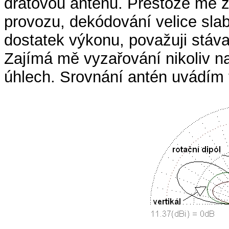
drátovou anténu. Přestože mě za
provozu, dekódování velice sla
dostatek výkonu, považuji stáva
Zajímá mě vyzařování nikoliv na
úhlech. Srovnání antén uvádím 