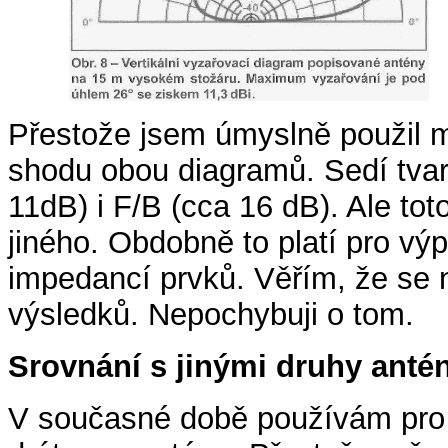
Přestože jsem úmyslně použil m
shodu obou diagramů. Sedí tvar i
11dB) i F/B (cca 16 dB). Ale tot
jiného. Obdobně to platí pro vý
impedancí prvků. Věřím, že se 
výsledků. Nepochybuji o tom.
Srovnání s jinými druhy anté
V současné době používám pro 