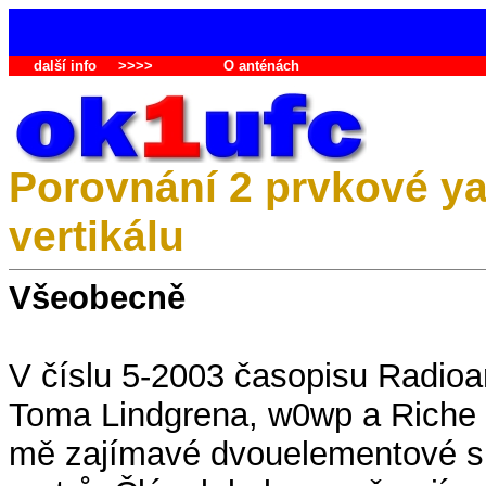
další info
>>>>
O anténách
Porovnání 2 prvkové yag
vertikálu
Všeobecně
V číslu 5-2003 časopisu Radioa
Toma Lindgrena, w0wp a Riche H
mě zajímavé dvouelementové sm