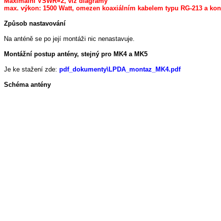
Maximální VSWR=2, viz diagramy
max. výkon: 1500 Watt, omezen koaxiálním kabelem typu RG-213 a kon
Způsob nastavování
Na anténě se po její montáži nic nenastavuje.
Montážní postup antény, stejný pro MK4 a MK5
Je ke stažení zde:
pdf_dokumenty\LPDA_montaz_MK4.pdf
Schéma antény