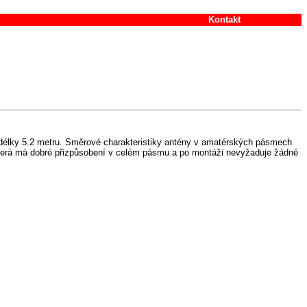
Kontakt
délky 5.2 metru. Směrové charakteristiky antény v amatérských pásmech
 která má dobré přizpůsobení v celém pásmu a po montáži nevyžaduje žádné