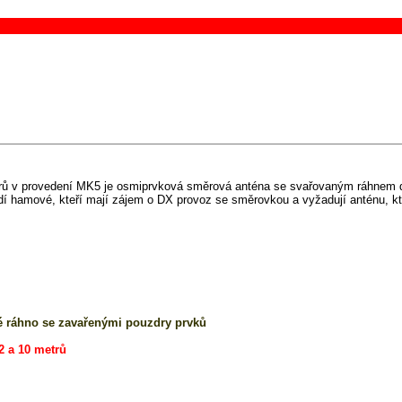
metrů v provedení MK5 je osmiprvková směrová anténa se svařovaným ráhnem 
ořídí hamové, kteří mají zájem o DX provoz se směrovkou a vyžadují anténu,
vé ráhno se zavařenými pouzdry prvků
2 a 10 metrů