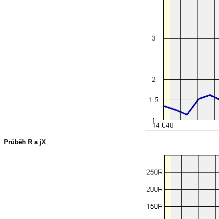
Průběh R a jX