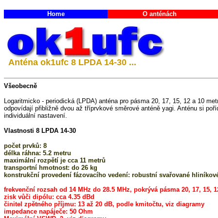
Home
O anténách
Anténa ok1ufc 8 LPDA 14-30 ...
Všeobecně
Logaritmicko - periodická (LPDA) anténa pro pásma 20, 17, 15, 12 a 10 
odpovídají přibližně dvou až tříprvkové směrové anténě yagi. Anténu si p
individuální nastavení.
Vlastnosti 8 LPDA 14-30
počet prvků: 8
délka ráhna: 5.2 metru
maximální rozpětí je cca 11 metrů
transportní hmotnost: do 26 kg
konstrukční provedení fázovacího vedení: robustní svařované hliníko
frekvenční rozsah od 14 MHz do 28.5 MHz, pokrývá pásma 20, 17, 15, 1
zisk vůči dipólu: cca 4.35 dBd
činitel zpětného příjmu: 13 až 20 dB, podle kmitočtu, viz diagramy
impedance napáječe: 50 Ohm