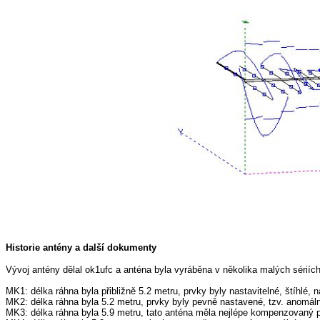
Historie antény a další dokumenty
Vývoj antény dělal ok1ufc a anténa byla vyráběna v několika malých sériích
MK1: délka ráhna byla přibližně 5.2 metru, prvky byly nastavitelné, štíhlé,
MK2: délka ráhna byla 5.2 metru, prvky byly pevně nastavené, tzv. anomá
MK3: délka ráhna byla 5.9 metru, tato anténa měla nejlépe kompenzovaný 