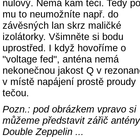
nulový. Nemá kam téci. Tedy p
mu to neumožníte např. do
závěsných lan skrz maličké
izolátorky. Všimněte si bodu
uprostřed. I když hovoříme o
"voltage fed", anténa nemá
nekonečnou jakost Q v rezonan
v místě napájení prostě proudy
tečou.
Pozn.: pod obrázkem vpravo si
můžeme představit zářič antény
Double Zeppelin ...