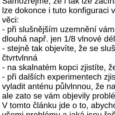
Samozřejmě, že i tak lze zač
lze dokonce i tuto konfiguraci v
věci:
- při slušnějším uzemnění vám
dlouhá např. jen 1/8 vlnové dél
- stejně tak objevíte, že se sl
čtvrtvlnná
- na skalnatém kopci zjistíte, ž
- při dalších experimentech zji
vyladit anténu půlvlnnou, že n
ale zato se vám objevily probl
V tomto článku jde o to, abychom
všemi problémy a jaká jsou ře