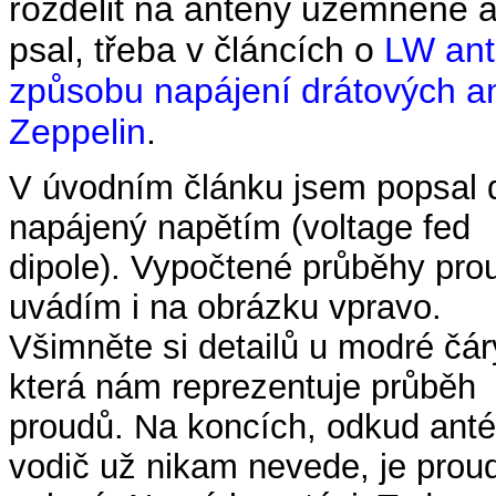
rozdělit na antény uzemněné 
psal, třeba v článcích o
LW ant
způsobu napájení drátových a
Zeppelin
.
V úvodním článku jsem popsal d
napájený napětím (voltage fed
dipole). Vypočtené průběhy pro
uvádím i na obrázku vpravo.
Všimněte si detailů u modré čár
která nám reprezentuje průběh
proudů. Na koncích, odkud anté
vodič už nikam nevede, je prou