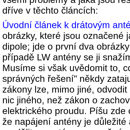
dříve v těchto článcích:
Úvodní článek k drátovým an
obrázky, které jsou označené j
dipole; jde o první dva obrázky
případě LW antény se ji snaží
Musíme si však uvědomit to, c
správných řešení" někdy zataju
zákony lze, mimo jiné, odvodit
nic jiného, než zákon o zachová
elektrického proudu. Píšu zde 
že napájení antény je důležité