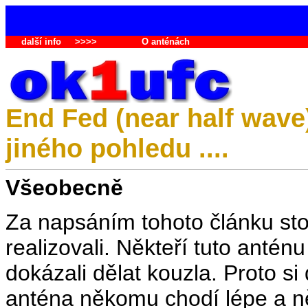
další info
>>>>
O anténách
End Fed (near half wave
jiného pohledu ....
Všeobecně
Za napsáním tohoto článku stoj
realizovali. Někteří tuto anténu d
dokázali dělat kouzla. Proto si
anténa někomu chodí lépe a n