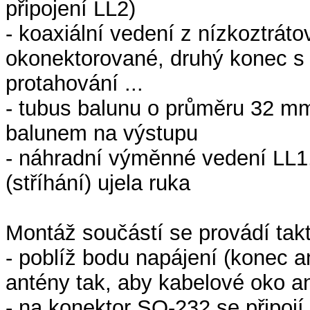
připojení LL2)
- koaxiální vedení z nízkoztrát
okonektorované, druhý konec s
protahování ...
- tubus balunu o průměru 32 m
balunem na výstupu
- náhradní výměnné vedení LL1
(stříhání) ujela ruka
Montáž součástí se provádí takt
- poblíž bodu napájení (konec 
antény tak, aby kabelové oko a
- na konektor SO-232 se připojí