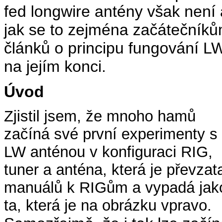
fed longwire antény však není a
jak se to zejména začátečníkům
článků o principu fungování LW
na jejím konci.
Úvod
Zjistil jsem, že mnoho hamů
začíná své první experimenty s
LW anténou v konfiguraci RIG,
tuner a anténa, která je převzat
manuálů k RIGům a vypadá jak
ta, která je na obrázku vpravo.