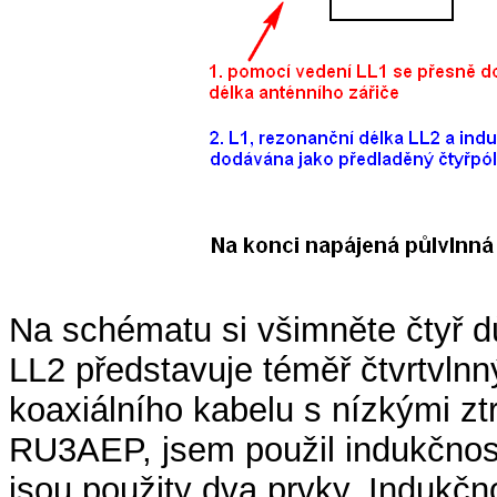
Na schématu si všimněte čtyř dů
LL2 představuje téměř čtvrtvlnn
koaxiálního kabelu s nízkými zt
RU3AEP, jsem použil indukčnost
jsou použity dva prvky. Indukčn