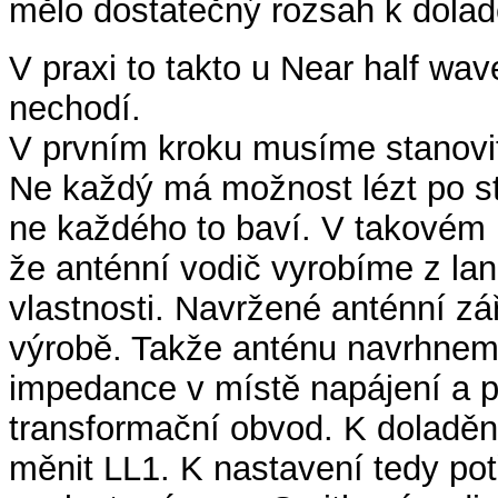
mělo dostatečný rozsah k dolad
V praxi to takto u Near half wa
nechodí.
V prvním kroku musíme stanovit
Ne každý má možnost lézt po st
ne každého to baví. V takovém 
že anténní vodič vyrobíme z la
vlastnosti. Navržené anténní zá
výrobě. Takže anténu navrhneme
impedance v místě napájení a p
transformační obvod. K doladěn
měnit LL1. K nastavení tedy po