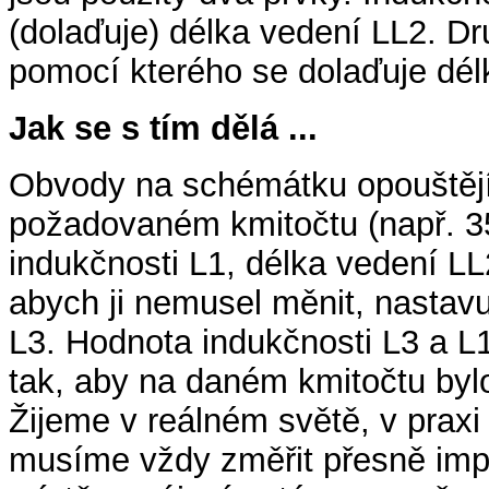
(dolaďuje) délka vedení LL2. Dr
pomocí kterého se dolaďuje délk
Jak se s tím dělá ...
Obvody na schémátku opouštějí 
požadovaném kmitočtu (např. 3
indukčnosti L1, délka vedení LL
abych ji nemusel měnit, nastavu
L3. Hodnota indukčnosti L3 a L
tak, aby na daném kmitočtu byl
Žijeme v reálném světě, v praxi 
musíme vždy změřit přesně imp