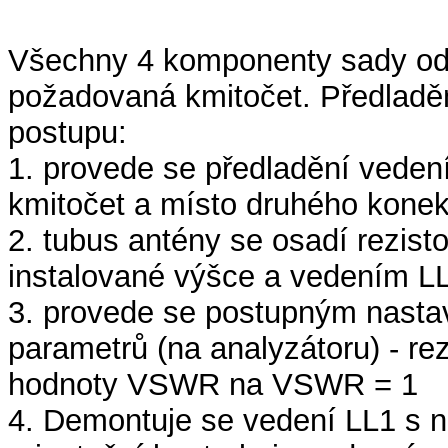
Všechny 4 komponenty sady odc
požadovaná kmitočet. Předladění
postupu:
1. provede se předladění veden
kmitočet a místo druhého konekt
2. tubus antény se osadí rezist
instalované výšce a vedením LL
3. provede se postupným nasta
parametrů (na analyzátoru) - r
hodnoty VSWR na VSWR = 1
4. Demontuje se vedení LL1 s 