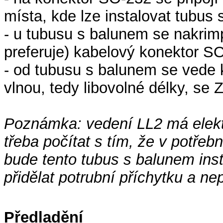
místa, kde lze instalovat tubus
- u tubusu s balunem se nakrimp
preferuje) kabelový konektor SO
- od tubusu s balunem se vede 
vlnou, tedy libovolné délky, s
Poznámka: vedení LL2 má elektri
třeba počítat s tím, že v potř
bude tento tubus s balunem inst
přidělat potrubní příchytku a ne
Předladění