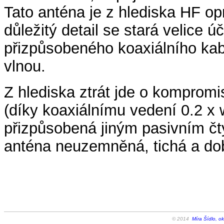
Tato anténa je z hlediska HF o
důležitý detail se stará velice
přizpůsobeného koaxiálního kab
vlnou.
Z hlediska ztrát jde o kompromi
(díky koaxiálnímu vedení 0.2 x
přizpůsobená jiným pasivním čtyř
anténa neuzemněná, tichá a do
© 2014
Míra Šídlo, o