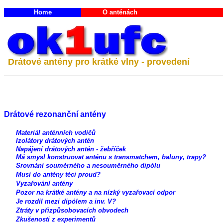
Home
O anténách
Drátové antény pro krátké vlny - provedení
Drátové rezonanční antény
Materiál anténních vodičů
Izolátory drátových antén
Napájení drátových antén - žebříček
Má smysl konstruovat anténu s transmatchem, baluny, trapy?
Srovnání souměrného a nesouměrného dipólu
Musí do antény téci proud?
Vyzařování antény
Pozor na krátké antény a na nízký vyzařovací odpor
Je rozdíl mezi dipólem a inv. V?
Ztráty v přizpůsobovacích obvodech
Zkušenosti z experimentů