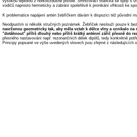
vysokou teplotou z horkovzdušné pistole. Smršťovací trubička se spojí s iz
vodičů naprosto hermeticky a zabrání spolehlivě k pronikání vlhkosti ke spoj
K problematice napájení antén žebříčkem dávám k dispozici též původní m
Neodpustím si několik stručných poznámek. Žebříček neslouží pouze k be
navrženou geometricky tak, aby měla vztah k délce vlny a vznikalo na 
"dotáhnout" příliš dlouhý nebo příliš krátký anténní zářič přesně do r
přesného nastavování např. rezonančních délek dipólů, tedy konkrétně pot
Principy popsané ve výše uvedených slovech jsou zřejmé z následujících 