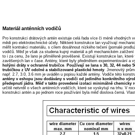
Materiál anténních vodičů
Pro konstrukci drátových antén existuje celá řada více či méně vhodných vo
mědi pro elektrotechnické účely. Některé konstrukce lan využívají mechani
měřit kontrakci materiálu, s cílem dosáhnout nízkého tečení (pomalé prodl
vodičů. Měď je však za studena kujný materiál a při mechanickém zatížení
to i za cenu, že lano je přiměřeně prověšené. Existují konstrukce lan, kte
zavěšených lan v čase. Antény, které byly předmětem experimentování a v
holými dráty v ochranné trubičce
.
Používají se lana s 30, 32, 44 nebo 
trubičkou z UV odolné a stabilizované plastické hmoty
. Jmenovitý prům
např. 2.7, 3.0, 3.6 mm je uváděn u popisu každé antény. Vodiče této konstr
antény v eshopu jsou dodávány s vodiči od jediného konkrétního výr
předepnutí jádra
.
Měď v takto provedené izolaci minimálně chemicky re
určitě netvrdil o všech anténních vodičích, které se vyskytují na trhu. V r
konstrukci antén a po jednom roce používání byla měď doslova černá. Vlast