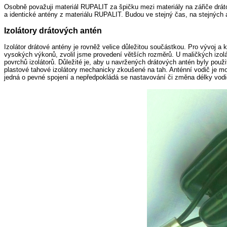
Osobně považuji materiál RUPALIT za špičku mezi materiály na zářiče drát
a identické antény z materiálu RUPALIT. Budou ve stejný čas, na stejných 
Izolátory drátových antén
Izolátor drátové antény je rovněž velice důležitou součástkou. Pro vývoj a 
vysokých výkonů, zvolil jsme provedení větších rozměrů. U maličkých izolát
povrchů izolátorů. Důležité je, aby u navržených drátových antén byly pou
plastové tahové izolátory mechanicky zkoušené na tah. Anténní vodič je mo
jedná o pevné spojení a nepředpokládá se nastavování či změna délky vodi