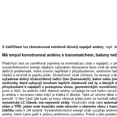
S žebříčkem lze zkonstruovat extrémně dlouhý napáječ antény
, např. 
Má smysl konstruovat anténu s transmatchem, baluny ne
Předchozí text se zaměřoval zejména na minimalizaci ztrát v napáječi, v př
vysokofrekvenční energii nějakým způsobem dostaneme beze ztrát do antén
dalších problematik, které souvisí například s přizpůsobením, anténními la
článků a stručně to popíšu jinde. Skutečností však zůstává, že existují a
l
vyžadovat dobrý nízkoztrátový ladicí člen (transmatch), balun nebo jin
směrovky, které vykazují mnohem lepších vlastností než ty, u kterýc
přizpůsobení k napáječi s postupnou vlnou, geometrickým rozměrům)
jsme si řekli, že anténní zářič drátové antény vyžaduje ke své funkci rezo
je anténa v rezonanci nebo když je krátká či dlouhá. Také už umíme dělat 
pomohl. V této části (ale budu se tomu věnovat jinde) jsem se rozhodl odb
symetrický LC článek, má nejmenší ztráty
. Využívám však také
automat
mám u TRX, jeden metr koaxiálu vede otvorem v okenním rámu z hamovn
žebříku
nebo k LW anténě. Vysokofrekvenční energii však vyzařuje anténní z
antény, které často patří k jinému anténnímu systému. Právě u této problema