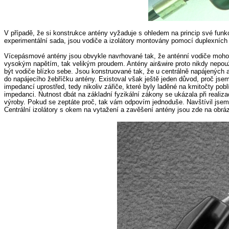
V případě, že si konstrukce antény vyžaduje s ohledem na princip své funk
experimentální sada, jsou vodiče a izolátory montovány pomocí duplexních
Vícepásmové antény jsou obvykle navrhované tak, že anténní vodiče mohou 
vysokým napětím, tak velikým proudem. Antény air&wire proto nikdy nepouž
být vodiče blízko sebe. Jsou konstruované tak, že u centrálně napájených a
do napájecího žebříčku antény. Existoval však ještě jeden důvod, proč jse
impedancí uprostřed, tedy nikoliv zářiče, které byly laděné na kmitočty pob
impedanci. Nutnost dbát na základní fyzikální zákony se ukázala při realiza
výroby. Pokud se zeptáte proč, tak vám odpovím jednoduše. Navštívil jsem s
Centrální izolátory s okem na vytažení a zavěšení antény jsou zde na obrázk