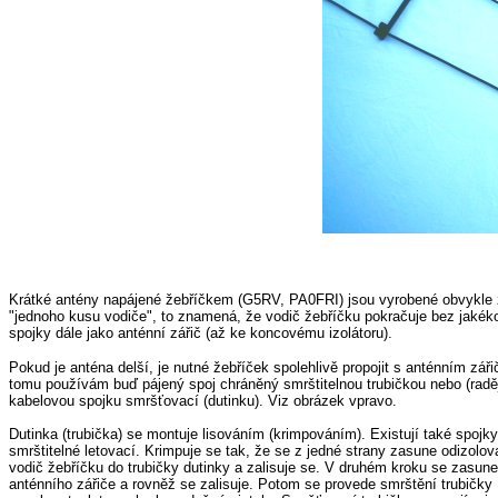
Krátké antény napájené žebříčkem (G5RV, PA0FRI) jsou vyrobené obvykle 
"jednoho kusu vodiče", to znamená, že vodič žebříčku pokračuje bez jakéko
spojky dále jako anténní zářič (až ke koncovému izolátoru).
Pokud je anténa delší, je nutné žebříček spolehlivě propojit s anténním zář
tomu používám buď pájený spoj chráněný smrštitelnou trubičkou nebo (raději
kabelovou spojku smršťovací (dutinku). Viz obrázek vpravo.
Dutinka (trubička) se montuje lisováním (krimpováním). Existují také spojky
smrštitelné letovací. Krimpuje se tak, že se z jedné strany zasune odizolo
vodič žebříčku do trubičky dutinky a zalisuje se. V druhém kroku se zasune
anténního zářiče a rovněž se zalisuje. Potom se provede smrštění trubičky