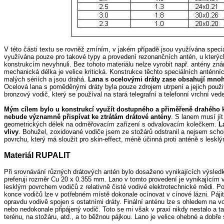
V této části textu se rovněž zmíním, v jakém případě jsou využívána speciáln
využívána pouze pro takové typy a provedení rezonančních antén, u který
konstrukcím nevyhnuli. Bez tohoto materiálu nelze vyrobit např. antény 
mechanická délka je velice kritická. Konstrukce těchto speciálních anténní
malých sériích a jsou drahá.
Lana s ocelovými dráty zase obsahují mnoh
Ocelová lana s poměděnými dráty byla pouze zdrojem utrpení a jejich použi
bronzový vodič, který se používal na stará telegrafní a telefonní vrchní ve
Mým cílem bylo u konstrukcí využít dostupného a přiměřeně drahého 
nebude významně přispívat ke ztrátám drátové antény
. S lanem musí jí
geometrických délek na odměřovacím zařízení s odvalovacím kolečkem.
L
vlivy
. Bohužel, zoxidované vodiče jsem ze stožárů odstranil a nejsem scho
povrchu, který má sloužit pro skin-effect, méně účinná proti anténě s lesk
Materiál RUPALIT
Při srovnávání různých drátových antén bylo dosaženo vynikajících výsled
preferuji rozměr Cu 20 x 0.355 mm. Lano v tomto provedení je vynikajícím
lesklým povrchem vodičů z relativně čisté vodivé elektrotechnické mědi. Pov
konce vodičů lze v potřebném místě dokonale ocínovat v cínové lázni. Páji
opravdu vodivě spojen s ostatními dráty. Finální anténu lze s ohledem na v
nebo nedokonale připájený vodič. Toto se mi však v praxi nikdy nestalo a ta
terénu, na stožáru, atd., a to běžnou pájkou. Lano je velice ohebné a dobře