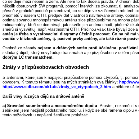
co se děje mezi nebem a zemí. Ale není to tak docela pravda. V dnešní dob
několik dostupných SW programů, pomocí kterých lze zkoumat, tj. analyz
přesně v grafické podobě prezentovat, co se děje ve vzdálených místech o
předmětů v našem QTH, předpovídat vlastnosti navrhované antény, optimali
optimalizovanou mnohopásmovou anténu sice přizpůsobíme na mnoha pásmec
radioamatéry, kteří se domnívají, jak skvěle jim anténa chodí, přičemž sk
směrů si vysvětlují např. vlastnostmi QTH. Příčinou však také bývají zcel
antén je třeba s vyzařovacími diagramy účelně pracovat. Co na ně má 
vodiče v blízkosti antény, tj. pasivní prvky antény, ale také různé pas
Osobně ze zásady
nejsem u drátových antén proti účelnému používání 
skládaný dipól, který nevyžaduje transmatch a je přizpůsoben v celém pá
dobrým LC transmatchem.
Ztráty v přizpůsobovacích obvodech
S anténami, které jsou k napáječi přizpůsobené pomocí čtyřpólů, tj. pomoc
obvodem. K tomuto tématu jsou na mých stránkách dva články:
http://ww
http://www.sidlo.com/ok1ufc/ztraty_ve_ctyrpolech_2.htm
a některé užit
Další vlivy různých dějů na drátové anténě
a)
Srovnání souměrného a nesouměrného dipólu
. Prosím, nezaměnit s
žebříkem jsem nezjistil podstatného rozdílu, i když se obě ramena dipólu v
tento požadavek u napájení žebříkem prokázat: