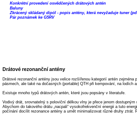
Konkrétní provedení osvědčených drátových antén
Baluny
Zkrácený skládaný dipól - popis antény, která nevyžaduje tuner (pdf 
Pár poznámek ke G5RV
Drátové rezonanční antény
Drátové rezonanční antény jsou velice rozšířenou kategorií antén zejména 
pásmech, ale také na dočasných (portable) QTH při kempování, na lodích a
Existuje mnoho typů drátových antén, které jsou popsány v literatuře.
Vodivý drát, srovnatelný s poloviční délkou vlny je přece jenom dostupným
Abychom do takového drátu „nacpali“ vysokofrekvenční energii a tuto energ
počínání docílit rezonance antény a umět minimalizovat různé druhy ztrát.