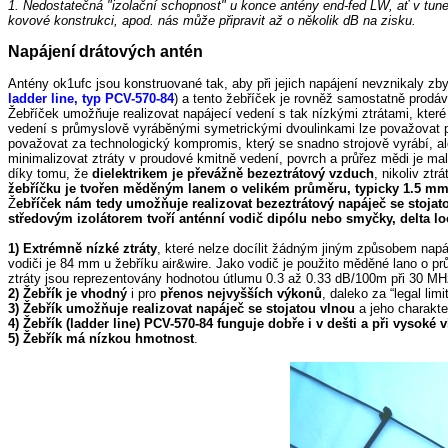
1. Nedostatečná "izolační schopnost" u konce antény end-fed LW, ať v tune
kovové konstrukci, apod. nás může připravit až o několik dB na zisku.
Napájení drátových antén
Antény ok1ufc jsou konstruované tak, aby při jejich napájení nevznikaly z
l
adder
l
ine, typ PCV-570-84
) a tento žebříček je rovněž samostatně pro
Žebříček umožňuje realizovat napájecí vedení s tak nízkými ztrátami, kter
vedení s průmyslově vyráběnými symetrickými dvoulinkami lze považovat 
považovat za technologický kompromis, který se snadno strojově vyrábí, ale
minimalizovat ztráty v proudové kmitně vedení, povrch a průřez mědi je ma
díky tomu, že
dielektrikem je převážně bezeztrátový vzduch
, nikoliv zt
žebříčku je tvořen měděným lanem o velikém průměru, typicky 1.5 m
Ž
ebříček nám tedy umožňuje realizovat bezeztrátový napáječ se stojat
středovým izolátorem tvoří anténní vodič dipólu nebo smyčky, delta l
1) Extrémně nízké ztráty
, které nelze docílit žádným jiným způsobem napá
vodiči je 84 mm u žebříku air&wire. Jako vodič je použito měděné lano o 
ztráty jsou reprezentovány hodnotou útlumu 0.3 až 0.33 dB/100m při 30 MH
2) Žebřík je vhodný
i pro
přenos nejvyšších výkonů
, daleko za “legal limi
3) Žebřík umožňuje realizovat napáječ se stojatou vlnou
a jeho charakte
4) Žebřík (ladder line) PCV-570-84 funguje dobře i v dešti a při vysoké v
5) Žebřík má nízkou hmotnost
.