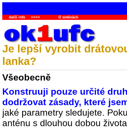
další info
>>>>
O anténách
Je lepší vyrobit drátovo
lanka?
Všeobecně
Konstruuji pouze určité dru
dodržovat zásady,
které jse
jaké parametry sledujete. Po
anténu s dlouhou dobou života,