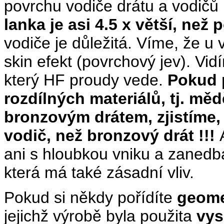
povrchu vodiče drátu a vodičů 
lanka je asi 4.5 x větší, než 
vodiče je důležitá. Víme, že u
skin efekt (povrchový jev). Vid
který HF proudy vede.
Pokud 
rozdílných materiálů, tj. m
bronzovým drátem, zjistíme, 
vodič, než bronzový drát !!!
ani s hloubkou vniku a zanedba
která má také zásadní vliv.
Pokud si někdy pořídíte
geome
jejichž výrobě byla použita
vys