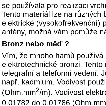
se používala pro realizaci vrc
Tento materiál lze na různých
elektrické (vysokofrekvenční) 
antény, možná vám pomůže násl
Bronz nebo měď ?
Vím, že mnoho hamů používá an
elektrotechnické bronzi. Tento 
telegrafní a telefonní vedení. J
např. kadmium. Vodivost použi
2
(Ohm.mm
/m). Vodivost elekt
0.01782 do 0.01786 (Ohm.m