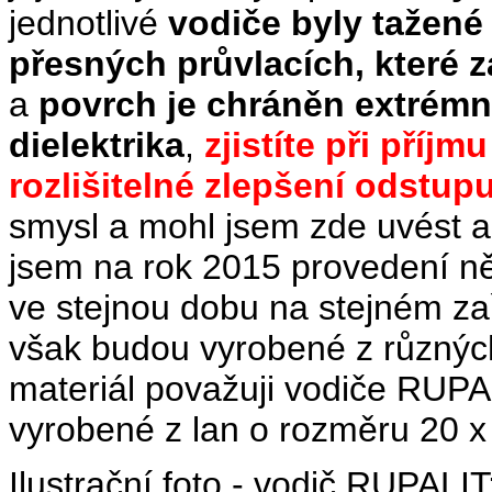
jednotlivé
vodiče byly tažené
přesných průvlacích, které z
a
povrch je chráněn extrém
dielektrika
,
zjistíte při příj
rozlišitelné zlepšení odstup
smysl a mohl jsem zde uvést al
jsem na rok 2015 provedení ně
ve stejnou dobu na stejném zař
však budou vyrobené z různýc
materiál považuji vodiče RUPA
vyrobené z lan o rozměru 20 
Ilustrační foto - vodič RUPALIT