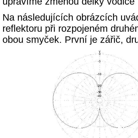
upravíme změnou délky vodiče r
Na následujících obrázcích uvá
reflektoru při rozpojeném druh
obou smyček. První je zářič, dru