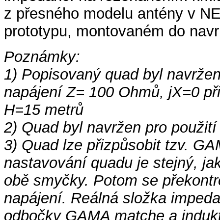
z přesného modelu antény v N
prototypu, montovaném do navr
Poznámky:
1) Popisovaný quad byl navržen
napájení Z= 100 Ohmů, jX=0 při
H=15 metrů
2) Quad byl navržen pro použití
3) Quad lze přizpůsobit tzv. 
nastavování quadu je stejný, ja
obě smyčky. Potom se překontr
napájení. Reálná složka imped
odbočky GAMA matche a indukt