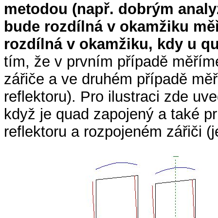
metodou (např. dobrým analy
bude rozdílná v okamžiku mě
rozdílná v okamžiku, kdy u qu
tím, že v prvním případě měřím
zářiče a ve druhém případě měř
reflektoru). Pro ilustraci zde u
když je quad zapojený a také p
reflektoru a rozpojeném zářiči (