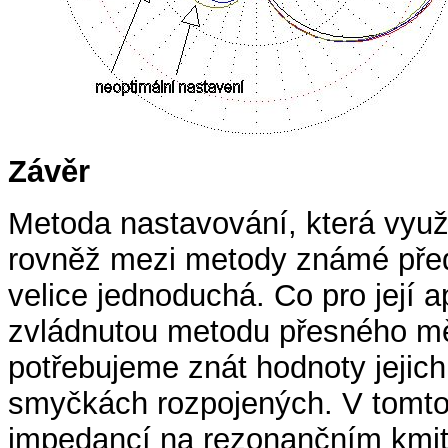
Závěr
Metoda nastavování, která využ
rovněž mezi metody známé před
velice jednoduchá. Co pro její 
zvládnutou metodu přesného mě
potřebujeme znát hodnoty jejich
smyčkách rozpojených. V tomto 
impedancí na rezonančním kmito