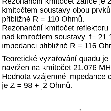
Rezonanční kmitočet zářiče je 
kmitočtem soustavy obou prvků
přibližně R = 110 Ohmů.
Rezonanční kmitočet reflektoru 
nad kmitočtem soustavy, f= 21
impedanci přibližně R = 116 Oh
Teoretické vyzařování quadu je
navržen na kmitočet 21.076 MH
Hodnota vzájemné impedance d
je Z = 98 + j2 Ohmů.