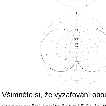
Všimněte si, že vyzařování ob