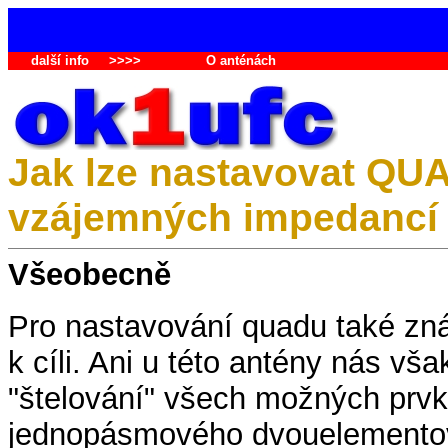
další info
>>>>
O anténách
Jak lze nastavovat QUA
vzájemných impedancí
Všeobecně
Pro nastavování quadu také zn
k cíli. Ani u této antény nás vš
"štelování" všech možných prvk
jednopásmového dvouelementov