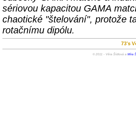
sériovou kapacitou GAMA match
chaotické "štelování", protože t
rotačnímu dipólu.
73's V
© 2011 -
Věra Šídlová a
Míra Š