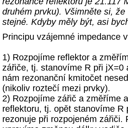
rezonance reflektoru je 21.117
druhém prvku). Všimněte si, že
stejné. Kdyby měly být, asi bych
Principu vzájemné impedance v
1) Rozpojíme reflektor a změří
zářiče, tj. stanovíme R při jX=0
nám rezonanční kmitočet nesed
(nikoliv roztečí mezi prvky).
2) Rozpojíme zářič a změříme a
reflektoru, tj. opět stanovíme R 
rezonuje při rozpojeném zářiči.