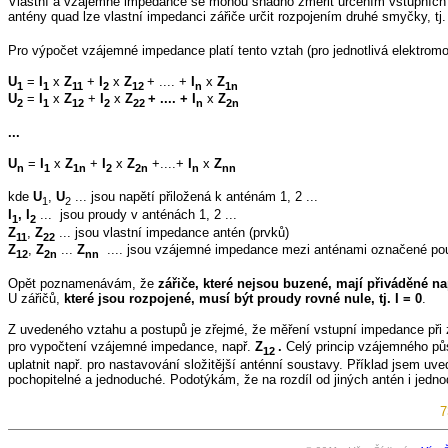
Vlastní a vzájemné impedance se mohou snadno změřit určením vstupních 
antény quad lze vlastní impedanci zářiče určit rozpojením druhé smyčky, tj
Pro výpočet vzájemné impedance platí tento vztah (pro jednotlivá elektromo
U
=
I
x
Z
+
I
x
Z
+ .... +
I
x
Z
1
1
11
2
12
n
1n
U
=
I
x
Z
+
I
x
Z
+ .... + I
x
Z
2
1
12
2
22
n
2n
...
U
=
I
x
Z
+
I
x
Z
+....+
I
x
Z
n
1
1n
2
2n
n
nn
kde
U
,
U
... jsou napětí přiložená k anténám 1, 2 ...
1
2
I
, I
... jsou proudy v anténách 1, 2 ...
1
2
Z
,
Z
... jsou vlastní impedance antén (prvků)
11
22
Z
,
Z
...
Z
.... jsou vzájemné impedance mezi anténami označené pou
12
2n
nn
Opět poznamenávám, že
zářiče, které nejsou buzené, mají přiváděné na
U zářičů,
které jsou rozpojené, musí být proudy rovné nule, tj. I = 0
.
Z uvedeného vztahu a postupů je zřejmé, že měření vstupní impedance př
pro vypočtení vzájemné impedance, např.
Z
.
Celý princip vzájemného půs
12
uplatnit např. pro nastavování složitější anténní soustavy. Příklad jsem uve
pochopitelné a jednoduché. Podotýkám, že na rozdíl od jiných antén i jednod
7