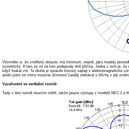
Všimněte si, že změřený obrazec má minimum, stejně, jako modely prosedl
symetrický. A tam se mi na tom podepsaly dvě příčiny. Jedna z nich je, že r
když foukal vítr. Ta druhá je opravdu kovový sajrajt v elektromagnetické 
antén jsem se mimo mizerné účinnosti častěji setkával s hříchy v její směro
Vyzařování ve vertkální rovině:
Tady v této rovině neumím měřit, takže pouze výstupy z modelů NEC-2 a 