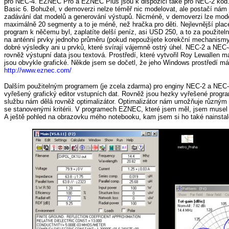
pro NEC-4. EZNEC Pro a EZNEC Plus jsou k dispozici také pro NEC-2 kód.
Basic 6. Bohužel, v demoverzi nelze téměř nic modelovat, ale postačí nám
zadávání dat modelů a generování výstupů. Nicméně, v demoverzi lze modelo
maximálně 20 segmenty a to je méně, než hračka pro děti. Nejlevnější pla
program k něčemu byl, zaplatíte delší peníz, asi USD 250, a to za použite
na anténní prvky jednoho průměru (pokud nepoužijete korekční mechanismy 
dobré výsledky ani u prvků, které svírají vájemně ostrý úhel. NEC-2 a NEC-
rovněž výstupní data jsou textová. Prostředí, které vytvořil Roy Lewallen m
jsou obvykle grafické. Někde jsem se dočetl, že jeho Windows prostředí má a
http://www.eznec.com/
Dalším použitelným programem (je zcela zdarma) pro enginy NEC-2 a NEC-
vyřešený grafický editor vstupních dat. Rovněž jsou hezky vyřešené progr
službu nám dělá rovněž optimalizátor. Optimalizátor nám umožňuje různým
se stanovenými kritérii. V programech EZNEC, které jsem měl, jsem musel 
A ještě pohled na obrazovku mého notebooku, kam jsem si ho také nainstalo