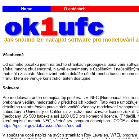
Home
O anténách
Jak snadno lze načapat software pro modelování an
Všeobecně
Od samého počátku jsem na těchto stránkách propagoval používání softwar
získal mnoha zkušenostmi, hlavně experimenty s úspěšnými i neúspěšnými 
materiál i znalosti. Modelování antén dokáže ušetřit mnoho času i mnoho mat
firmu, která se věnuje konstrukci antén dostupné.
Software
Pro modelování antén se nejčastěji používá tzv. NEC (Numeriacal Electro
překonává většinu nedostatků v předchozích kódech. Tato verze umožňuje
detailního rozmístěných paralelních vodičů všechny modelovací schopnosti 
Laboratory a University of California, z nichž musí uživatel licence získat
(neobčany US 500 babek) a asi 1100 USD pro komerční licence. (Přitlačili, m
které popisují metodu NEC, včetně tzv. program description - CODE a uživate
https://ipo.llnl.gov/data/assets/docs/nec.pdf
V současné době nabízí na svých stránkách Roy Lewallen, W7EL progra