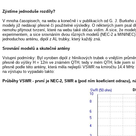
Zjistíme jednoduše rozdíly?
V mnoha časopisech, na webu a konečně i v publikacích od G. J. Burkeho a 
modely již nedávají přesné či použitelné výsledky. O některých jsem psal 
nemohu přijmout tvrzení, které na webu také občas vidím. A sice, že model
experimentem, a sice srovnáním dvou různých modelů (NEC-2 a MININEC) t
jednoduchou anténu, dipól z AL trubky, který každý zná.
Srovnání modelů a skutečné antény
Vstupní podmínky: Byl vyroben dipól z hliníkových trubek o vnějším průměr
přesně do výšky H = 12m ve známém QTH, tedy v mém QTH, kde jsem si nějak
přesně podle této antény, která měla nejlepší VSWR na kmiročtu 14.4 MHz
na výstupu to vypadalo takto:
Průběhy VSWR - první je NEC-2, SWR a (pod ním koeficient odrazu), 