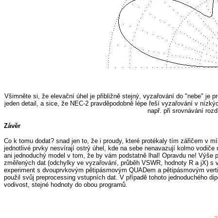
Všimněte si, že elevační úhel je přibližně stejný, vyzařování do "nebe" je 
jeden detail, a sice, že NEC-2 pravděpodobně lépe řeší vyzařování v nízký
např. při srovnávání rozd
Závěr
Co k tomu dodat? snad jen to, že i proudy, které protékaly tím zářičem v m
jednotlivé prvky nesvírají ostrý úhel, kde na sebe nenavazují kolmo vodiče 
ani jednoduchý model v tom, že by vám podstatně lhal! Opravdu ne! Výše po
změřených dat (odchylky ve vyzařování, průběh VSWR, hodnoty R a jX) s 
experiment s dvouprvkovým pětipásmovým QUADem a pětipásmovým vertikále
použil svůj preprocessing vstupních dat. V případě tohoto jednoduchého dipó
vodivost, stejné hodnoty do obou programů.