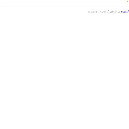
7
© 2011 -
Věra Šídlová a
Míra Š