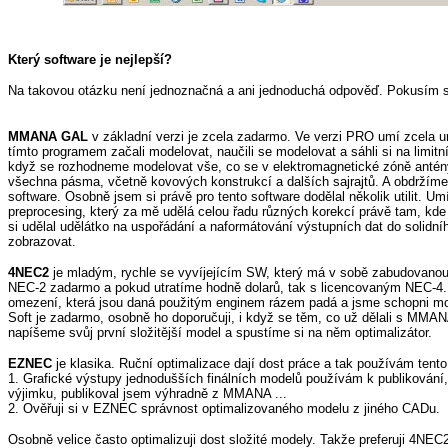
Který software je nejlepší?
Na takovou otázku není jednoznačná a ani jednoduchá odpověď. Pokusím se 
MMANA GAL
v základní verzi je zcela zadarmo. Ve verzi PRO umí zcela 
tímto programem začali modelovat, naučili se modelovat a sáhli si na limi
když se rozhodneme modelovat vše, co se v elektromagnetické zóně antén
všechna pásma, včetně kovových konstrukcí a dalších sajrajtů. A obdržíme
software. Osobně jsem si právě pro tento software dodělal několik utilit. 
preprocesing, který za mě udělá celou řadu různých korekcí právě tam, k
si udělal udělátko na uspořádání a naformátování výstupních dat do solidn
zobrazovat.
4NEC2
je mladým, rychle se vyvíjejícím SW, který má v sobě zabudovanou ce
NEC-2 zadarmo a pokud utratíme hodně dolarů, tak s licencovaným NEC-4.
omezení, která jsou daná použitým enginem rázem padá a jsme schopni mod
Soft je zadarmo, osobně ho doporučuji, i když se těm, co už dělali s MMAN
napíšeme svůj první složitější model a spustíme si na něm optimalizátor.
EZNEC
je klasika. Ruční optimalizace dají dost práce a tak používám ten
1. Grafické výstupy jednodušších finálních modelů používám k publikování,
výjimku, publikoval jsem výhradně z MMANA ...
2. Ověřuji si v EZNEC správnost optimalizovaného modelu z jiného CADu.
Osobně velice často optimalizuji dost složité modely. Takže preferuji 4