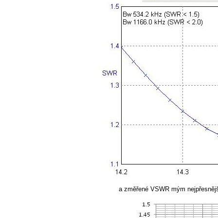
a změřené VSWR mým nejpřesnějš