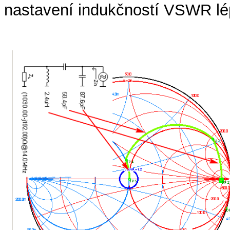
nastavení indukčností VSWR lép