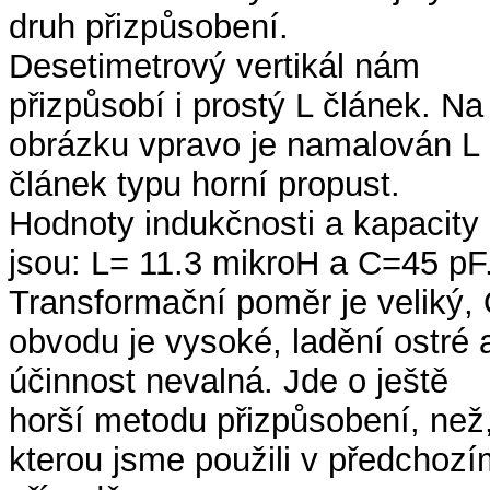
druh přizpůsobení.
Desetimetrový vertikál nám
přizpůsobí i prostý L článek. Na
obrázku vpravo je namalován L
článek typu horní propust.
Hodnoty indukčnosti a kapacity
jsou: L= 11.3 mikroH a C=45 pF
Transformační poměr je veliký,
obvodu je vysoké, ladění ostré 
účinnost nevalná. Jde o ještě
horší metodu přizpůsobení, než
kterou jsme použili v předchozí