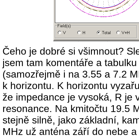
Čeho je dobré si všimnout? Sle
jsem tam komentáře a tabulku
(samozřejmě i na 3.55 a 7.2 M
k horizontu. K horizontu vyzař
že impedance je vysoká, R je 
resonance. Na kmitočtu 19.5 MH
stejně silně, jako základní, k
MHz už anténa září do nebe a 