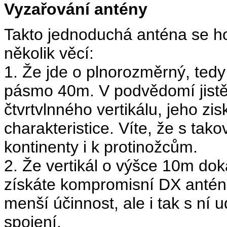
Vyzařování antény
Takto jednoduchá anténa se hod
několik věcí:
1. Že jde o plnorozměrný, tedy 
pásmo 40m. V podvědomí jistě
čtvrtvlnného vertikálu, jeho zi
charakteristice. Víte, že s tak
kontinenty i k protinožcům.
2. Že vertikál o výšce 10m do
získáte kompromisní DX antén
menší účinnost, ale i tak s ní
spojení.