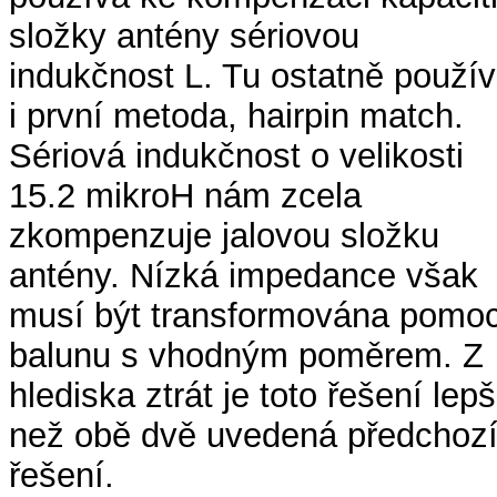
složky antény sériovou
indukčnost L. Tu ostatně použí
i první metoda, hairpin match.
Sériová indukčnost o velikosti
15.2 mikroH nám zcela
zkompenzuje jalovou složku
antény. Nízká impedance však
musí být transformována pomoc
balunu s vhodným poměrem. Z
hlediska ztrát je toto řešení lepš
než obě dvě uvedená předchoz
řešení.