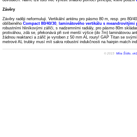
Závěry
Závěry raději neformuluji. Vertikální anténu pro pásmo 80 m, resp. pro 80/4
oblíbeného
Compact 80/40/30
,
laminátového vertikálu s meandrovitými 
robustními hliníkovými zářiči, s nadzemními radiály, pro pásmo 80m sklád
protiváhou, zdá se, překonává při své menší výšce (do 7m) laminátovou ant
žádnou reaktanci a zářič je vyroben z 50 mm AL roury! GAP Titan se svými 
metrové AL trubky musí mít sakra robustní indukčnosti na hairpin match in
© 2015
Míra Šídlo, ok