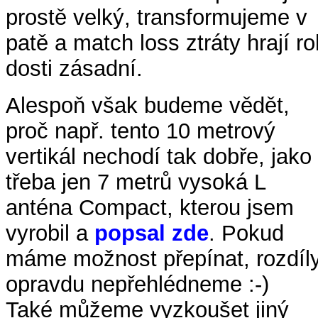
prostě velký, transformujeme v
patě a match loss ztráty hrají rol
dosti zásadní.
Alespoň však budeme vědět,
proč např. tento 10 metrový
vertikál nechodí tak dobře, jako
třeba jen 7 metrů vysoká L
anténa Compact, kterou jsem
vyrobil a
popsal zde
. Pokud
máme možnost přepínat, rozdíl
opravdu nepřehlédneme :-)
Také můžeme vyzkoušet jiný