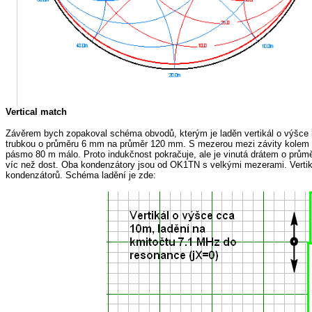
Vertical match
Závěrem bych zopakoval schéma obvodů, kterým je laděn vertikál o výšce 
trubkou o průměru 6 mm na průměr 120 mm. S mezerou mezi závity kolem 20
pásmo 80 m málo. Proto indukčnost pokračuje, ale je vinutá drátem o prům
víc než dost. Oba kondenzátory jsou od OK1TN s velkými mezerami. Vertik
kondenzátorů. Schéma ladění je zde: