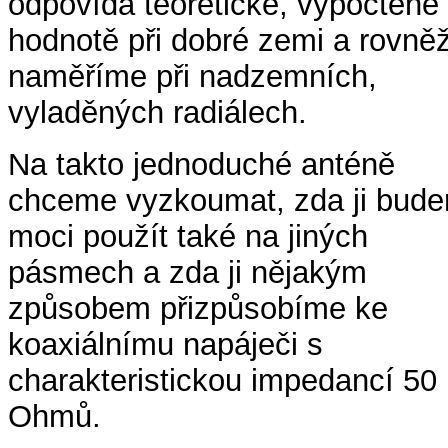
odpovídá teoretické, vypočtené
hodnotě při dobré zemi a rovněž 
naměříme při nadzemních,
vyladěných radiálech.
Na takto jednoduché anténě
chceme vyzkoumat, zda ji bud
moci použít také na jiných
pásmech a zda ji nějakým
způsobem přizpůsobíme ke
koaxiálnímu napáječi s
charakteristickou impedancí 50
Ohmů.