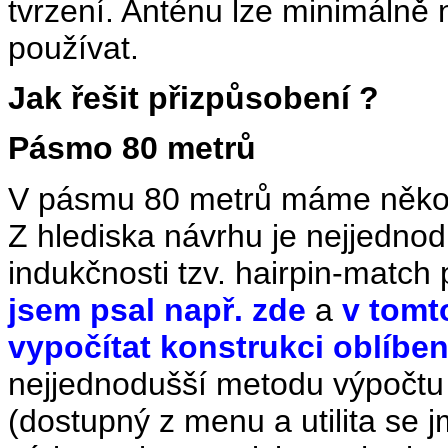
tvrzení. Anténu lze minimálně
používat.
Jak řešit přizpůsobení ?
Pásmo 80 metrů
V pásmu 80 metrů máme několik
Z hlediska návrhu je nejjednod
indukčnosti tzv. hairpin-match
jsem psal např. zde
a
v tomt
vypočítat konstrukci oblíbe
nejjednodušší metodu výpočt
(dostupný z menu a utilita se