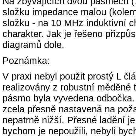
Na zbývajících dvou pásmech (
složku impedance malou (kolem
složku - na 10 MHz induktivní c
charakter. Jak je řešeno přizpů
diagramů dole.
Poznámka:
V praxi nebyl použit prostý L č
realizovány z robustní měděné 
pásmo byla vyvedena odbočka. 
zcela přesně nastavená na pož
nepatrně nižší. Přesné ladění 
bychom je nepoužili, nebyli byc