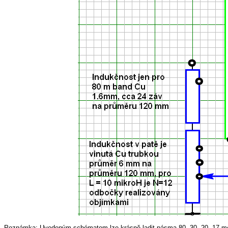
Poznámka: Uvedeným schématem lze krásně ladit pásma 80, 30, 20, 17 metr