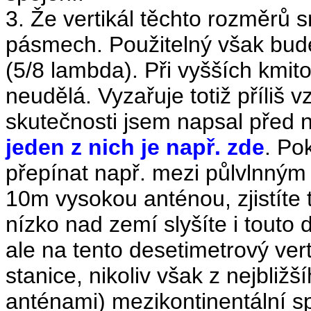
3. Že vertikál těchto rozměrů 
pásmech. Použitelný však bud
(5/8 lambda). Při vyšších kmi
neudělá. Vyzařuje totiž příliš v
skutečnosti jsem napsal před n
jeden z nich je např. zde
. Po
přepínat např. mezi půlvlnným
10m vysokou anténou, zjistíte t
nízko nad zemí slyšíte i touto 
ale na tento desetimetrový ver
stanice, nikoliv však z nejbližší
anténami) mezikontinentální sp