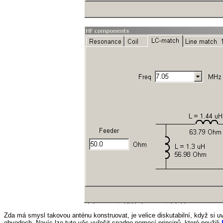
Zda má smysl takovou anténu konstruovat, je velice diskutabilní, když si u
obvodech. Navíc lze tuto věc vyřešit snadno pomocí principů, které použili