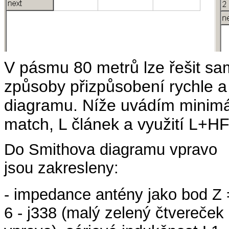
V pásmu 80 metrů lze řešit sam
způsoby přizpůsobení rychle a
diagramu. Níže uvádím minimál
match, L článek a využití L+HF
Do Smithova diagramu vpravo
jsou zakresleny:
- impedance antény jako bod Z 
6 - j338 (malý zelený čtvereček