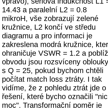
vpravo), sériová indukčnost L1 
14.43 a paralelní L2 = 0.8
mikroH, vše zobrazují zelené
kružnice, L2 končí ve středu
diagramu a pro informaci je
zakreslena modrá kružnice, kte
ohraničuje VSWR = 1.2 a poblí
obvodu jsou rozsvíceny oblouk
s Q = 25, pokud bychom chtěli
počítat match loss ztráty. I tak
vidíme, že z pohledu ztrát jde o
řešení, které bycho označili "nic
moc". Transformační poměr je