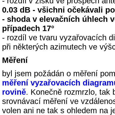
- rozdíl v zisku ve prospěch an
0.03 dB - všichni očekávali po
- shoda v elevačních úhlech v
případech 17°
- rozdíl ve tvaru vyzařovacích d
při některých azimutech ve výšc
Měření
byl jsem požádán o měření pomo
měření vyzařovacích diagramů
rovině
. Konečně rozmrzlo, tak 
srovnávací měření ve vzdálenos
volen ani ne tak s ohledem na 