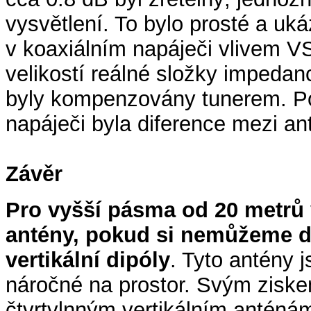
vysvětlení. To bylo prosté a uká
v koaxiálním napáječi vlivem V
velikostí reálné složky impedan
byly kompenzovány tunerem. Po 
napáječi byla diference mezi a
Závěr
Pro vyšší pásma od 20 metrů
antény, pokud si nemůžeme d
vertikální dipóly
. Tyto antény 
náročné na prostor. Svým ziske
čtvrtvlnným vertikálním anténá