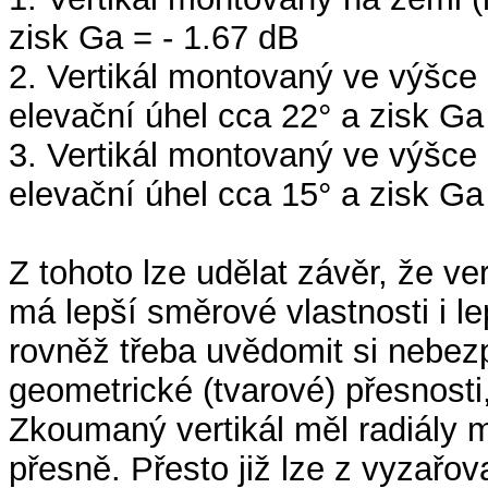
zisk Ga = - 1.67 dB
2. Vertikál montovaný ve výšce
elevační úhel cca 22° a zisk Ga
3. Vertikál montovaný ve výšce
elevační úhel cca 15° a zisk Ga
Z tohoto lze udělat závěr, že v
má lepší směrové vlastnosti i le
rovněž třeba uvědomit si nebezp
geometrické (tvarové) přesnosti
Zkoumaný vertikál měl radiály
přesně. Přesto již lze z vyzařov