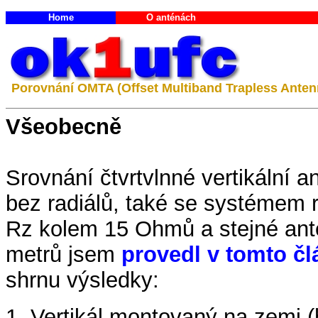
Home
O anténách
Porovnání OMTA (Offset Multiband Trapless Antenn
Všeobecně
Srovnání čtvrtvlnné vertikální 
bez radiálů, také se systémem r
Rz kolem 15 Ohmů a stejné an
metrů jsem
provedl v tomto č
shrnu výsledky:
1. Vertikál montovaný na zemi (