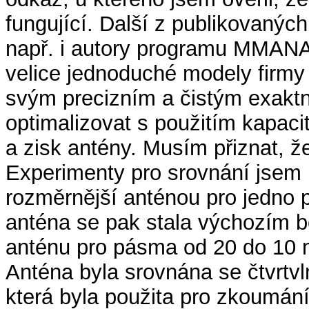
fungující. Další z publikovanýc
např. i autory programu MMANA-
velice jednoduché modely firmy
svým precizním a čistým exakt
optimalizovat s použitím kapac
a zisk antény. Musím přiznat, ž
Experimenty pro srovnání jsem 
rozměrnější anténou pro jedno
anténa se pak stala výchozím 
anténu pro pásma od 20 do 10 m
Anténa byla srovnána se čtvrtvl
která byla použita pro zkoumání