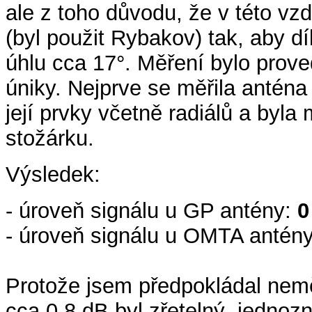
ale z toho důvodu, že v této vzdá
(byl použit Rybakov) tak, aby 
úhlu cca 17°. Měření bylo prove
úniky. Nejprve se měřila antén
její prvky včetně radiálů a by
stožárku.
Výsledek:
- úroveň signálu u GP antény:
0
- úroveň signálu u OMTA antény
Protože jsem předpokládal neměř
cca 0.8 dB byl zřetelný, jednozn