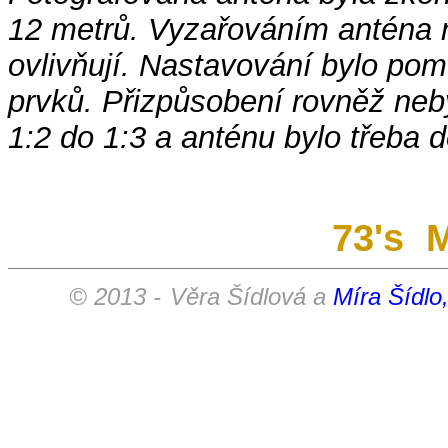
12 metrů. Vyzařováním anténa n
ovlivňují. Nastavování bylo pom
prvků. Přizpůsobení rovněž ne
1:2 do 1:3 a anténu bylo třeba 
73's
M
© 2013 -
Věra Šídlová a
Míra Šídlo