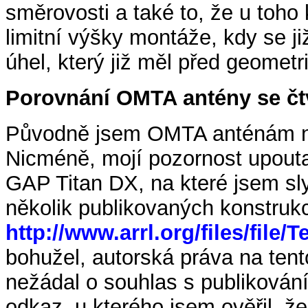
směrovosti a také to, že u toho 
limitní výšky montáže, kdy se j
úhel, který již měl před geomet
Porovnání OMTA antény se čtv
Původně jsem OMTA anténám ne
Nicméně, mojí pozornost upout
GAP Titan DX, na které jsem sl
několik publikovaných konstrukc
http://www.arrl.org/files/file/
bohužel, autorská práva na ten
nežádal o souhlas s publikován
odkaz, u kterého jsem ověřil, že