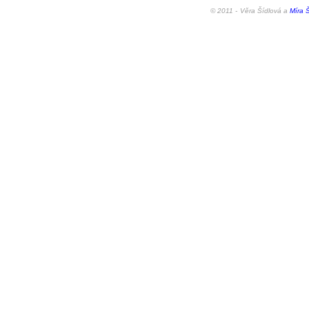
© 2011 -
Věra Šídlová a
Míra Š