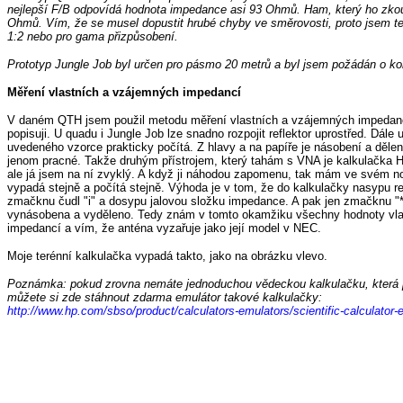
nejlepší F/B odpovídá hodnota impedance asi 93 Ohmů. Ham, který ho zkou
Ohmů. Vím, že se musel dopustit hrubé chyby ve směrovosti, proto jsem ten
1:2 nebo pro gama přizpůsobení.
Prototyp Jungle Job byl určen pro pásmo 20 metrů a byl jsem požádán o ko
Měření vlastních a vzájemných impedancí
V daném QTH jsem použil metodu měření vlastních a vzájemných impedancí
popisuji. U quadu i Jungle Job lze snadno rozpojit reflektor uprostřed. Dále
uvedeného vzorce prakticky počítá. Z hlavy a na papíře je násobení a dělen
jenom pracné. Takže druhým přístrojem, který tahám s VNA je kalkulačka 
ale já jsem na ní zvyklý. A když ji náhodou zapomenu, tak mám ve svém not
vypadá stejně a počítá stejně. Výhoda je v tom, že do kalkulačky nasypu 
zmačknu čudl "i" a dosypu jalovou složku impedance. A pak jen zmačknu "
vynásobena a vyděleno. Tedy znám v tomto okamžiku všechny hodnoty vl
impedancí a vím, že anténa vyzařuje jako její model v NEC.
Moje terénní kalkulačka vypadá takto, jako na obrázku vlevo.
Poznámka: pokud zrovna nemáte jednoduchou vědeckou kalkulačku, která p
můžete si zde stáhnout zdarma emulátor takové kalkulačky:
http://www.hp.com/sbso/product/calculators-emulators/scientific-calculator-