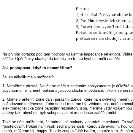
Na prvním obrázku počítám hodnoty vzájemné impedance reflektoru. Vidít
zářiče. Opět šipky ukazují do tabulky na to, co bychom měli naměřit.
Jak postupovat, když to nenaměříme?
Je jen několik málo možností:
1. Neměříme přesně. Naučit se měřit s anténním analyzátorem je důležité 
abychom uměli změřit reálnou a jalovou složku impedance, nikoliv se jen 
2. Máme v anténní zóně další parazitní zářiče, které nám ovlivňují měření 
požadované směrovosti. Toho si buď musíme být vědomi, pak anténu nenal
elektromagnetické zóně parazitní rezonátory jsou, měříme vždy vzájemnou i
antény tak, abychom byli schopni vlastní impedance zářičů změřit.
Také se nám může stát, že máme jiné hodnoty vlastních impedancí. To svěd
"poštelovali". Pokud nám však sedí s přesností, kterou zde uvádím, hodnot
ohmů, můžeme být happy. To zde zodpovědně tvrdím, protože vím, že nám žá