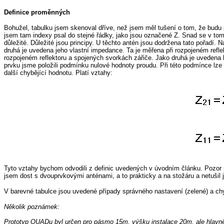
Definice proměnných
Bohužel, tabulku jsem skenoval dříve, než jsem měl tušení o tom, že budu p
jsem tam indexy psal do stejné řádky, jako jsou označené Z. Snad se v tom 
důležité. Důležité jsou principy. U těchto antén jsou dodržena tato pořadí
druhá je uvedena jeho vlastní impedance. Ta je měřena při rozpojeném refl
rozpojeném reflektoru a spojených svorkách zářiče. Jako druhá je uvedena 
prvku jsme položili podmínku nulové hodnoty proudu. Při této podmínce lz
další chybějící hodnotu. Platí vztahy:
Tyto vztahy bychom odvodili z definic uvedených v úvodním článku. Pozor n
jsem dost s dvouprvkovými anténami, a to prakticky a na stožáru a netušil
V barevné tabulce jsou uvedené případy správného nastavení (zelené) a ch
Několik poznámek:
Prototyp QUADu byl určen pro pásmo 15m, výšku instalace 20m, ale hlavn