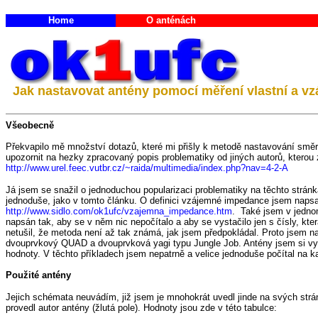
Home
O anténách
Jak nastavovat antény pomocí měření vlastní a v
Všeobecně
Překvapilo mě množství dotazů, které mi přišly k metodě nastavování směr
upozornit na hezky zpracovaný popis problematiky od jiných autorů, kterou z
http://www.urel.feec.vutbr.cz/~raida/multimedia/index.php?nav=4-2-A
Já jsem se snažil o jednoduchou popularizaci problematiky na těchto strá
jednoduše, jako v tomto článku. O definici vzájemné impedance jsem napsa
http://www.sidlo.com/ok1ufc/vzajemna_impedance.htm
. Také jsem v jedn
napsán tak, aby se v něm nic nepočítalo a aby se vystačilo jen s čísly, k
netušil, že metoda není až tak známá, jak jsem předpokládal. Proto jsem n
dvouprvkový QUAD a dvouprvková yagi typu Jungle Job. Antény jsem si vyb
hodnoty. V těchto příkladech jsem nepatrně a velice jednoduše počítal na 
Použité antény
Jejich schémata neuvádím, již jsem je mnohokrát uvedl jinde na svých strá
provedl autor antény (žlutá pole). Hodnoty jsou zde v této tabulce: