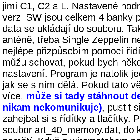
jimi C1, C2 a L. Nastavené hodn
verzi SW jsou celkem 4 banky 
data se ukládají do souboru. T
anténě, třeba Single Zeppelin n
nejlépe přizpůsobím pomocí řídí
můžu schovat, pokud bych někdy
nastavení. Program je natolik 
jak se s ním dělá. Pokud tato v
více,
může si tady stáhnout d
nikam nekomunikuje)
, pustit 
zahejbat si s řídítky a tlačítky
soubor art_40_memory.dat, do k