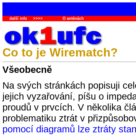
další info
>>>>
O anténách
Co to je Wirematch?
Všeobecně
Na svých stránkách popisuji ce
jejich vyzařování, píšu o imped
proudů v prvcích. V několika čl
problematiku ztrát v přizpůsobo
pomocí diagramů lze ztráty stan