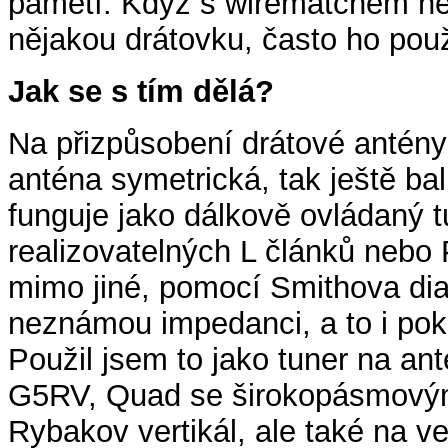
pamětí. Když s wirematchem nem
nějakou drátovku, často ho pou
Jak se s tím dělá?
Na přizpůsobení drátové antény
anténa symetrická, tak ještě ba
funguje jako dálkově ovládaný t
realizovatelných L článků nebo 
mimo jiné, pomocí Smithova dia
neznámou impedanci, a to i po
Použil jsem to jako tuner na an
G5RV, Quad se širokopásmovým
Rybakov vertikál, ale také na 