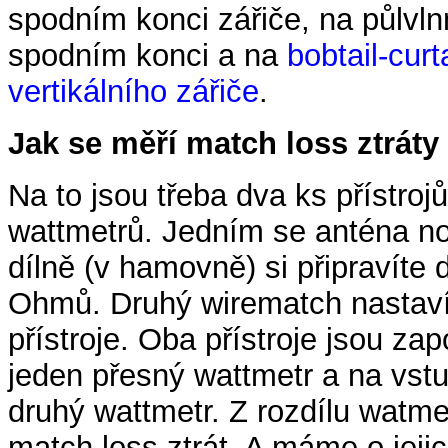
spodním konci zářiče, na půlvl
spodním konci a na
bobtail-cur
vertikálního zářiče
.
Jak se měří match loss ztrát
Na to jsou třeba dva ks přístro
wattmetrů. Jedním se anténa no
dílně (v hamovně) si připravíte
Ohmů. Druhý wirematch nastaví
přístroje. Oba přístroje jsou za
jeden přesný wattmetr a na vst
druhý wattmetr. Z rozdílu watm
match loss ztrát. A máme o jejic