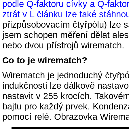
podle Q-faktoru cívky a Q-faktor
ztrát v L článku lze také stáhno
přizpůsobovacím čtyřpólu) lze 
jsem schopen měření dělat ales
nebo dvou přístrojů wirematch.
Co to je wirematch?
Wirematch je jednoduchý čtyřpól
indukčnosti lze dálkově nastav
nastavit v 255 krocích. Takové
bajtu pro každý prvek. Kondenzá
pomocí relé. Obrazovka Wirema