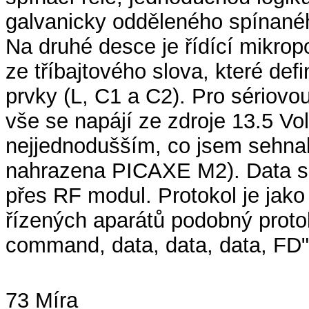
galvanicky odděleného spínaného
Na druhé desce je řídící mikropo
ze tříbajtového slova, které def
prvky (L, C1 a C2). Pro sériovo
vše se napájí ze zdroje 13.5 Vol
nejjednodušším, co jsem sehnal
nahrazena PICAXE M2). Data se 
přes RF modul. Protokol je jak
řízených aparátů podobný protok
command, data, data, data, FD"
73 Míra