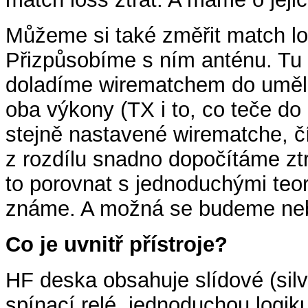
Můžeme si také změřit match lo
Přizpůsobíme s ním anténu. Tu
doladíme wirematchem do uměl
oba výkony (TX i to, co teče 
stejně nastavené wirematche, čí
z rozdílu snadno dopočítáme z
to porovnat s jednoduchými teor
známe. A možná se budeme nebo
Co je uvnitř přístroje?
HF deska obsahuje slídové (silv
spínací relé, jednoduchou logi