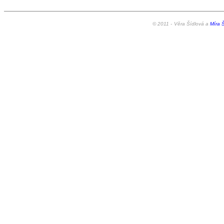
© 2011 -
Věra Šídlová a
Míra Š