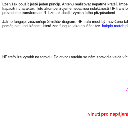
Lze však použít ještě jeden princip. Anténu realizovat nepatrně kratší. Im
kapacitní charakter. Toto zkompenzujeme nepatrnou indukčností HF trans
provedeme transformaci R. Lze tak docílit vynikajícího přizpůsobení.
Jak to funguje, znázorňuje Smithův diagram. HF trafo musí být navrženo t
poměr, ale i indukčnost, která zde funguje jako součást tzv.
hairpin match
př
HF trafo lze vyrobit na toroidu. Do otvoru toroidu se nám zpravidla vejde v