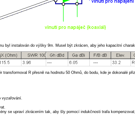
amu byl instalován do výšky 9m. Musel být zkrácen, aby jeho kapacitní chara
 transformoval R přesně na hodnotu 50 Ohmů, do bodu, kde je dokonalé při
o vyzařování.
vat.
y se upraví zkrácením tak, aby šly pomocí indukčnosti trafa kompenzovat, 