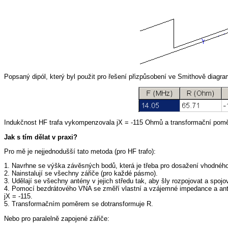
Popsaný dipól, který byl použit pro řešení přizpůsobení ve Smithově diagr
Indukčnost HF trafa vykompenzovala jX = -115 Ohmů a transformační poměr
Jak s tím dělat v praxi?
Pro mě je nejjednodušší tato metoda (pro HF trafo):
1. Navrhne se výška závěsných bodů, která je třeba pro dosažení vhodnéh
2. Nainstalují se všechny zářiče (pro každé pásmo).
3. Udělají se všechny antény v jejich středu tak, aby šly rozpojovat a spojo
4. Pomocí bezdrátového VNA se změří vlastní a vzájemné impedance a antén
jX = -115.
5. Transformačním poměrem se dotransformuje R.
Nebo pro paralelně zapojené zářiče: