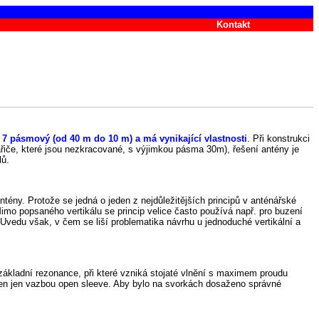
Kontakt
je 7 pásmový (od 40 m do 10 m) a má vynikající vlastnosti
. Při konstrukci
ářiče, které jsou nezkracované, s výjimkou pásma 30m), řešení antény je
lů.
ény. Protože se jedná o jeden z nejdůležitějších principů v anténářské
Mimo popsaného vertikálu se princip velice často používá např. pro buzení
vedu však, v čem se liší problematika návrhu u jednoduché vertikální a
ákladní rezonance, při které vzniká stojaté vlnění s maximem proudu
jen jen vazbou open sleeve. Aby bylo na svorkách dosaženo správné