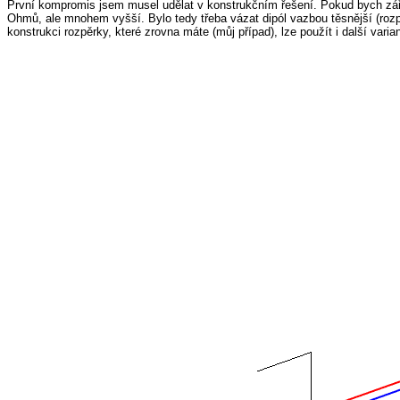
První kompromis jsem musel udělat v konstrukčním řešení. Pokud bych záři
Ohmů, ale mnohem vyšší. Bylo tedy třeba vázat dipól vazbou těsnější (roz
konstrukci rozpěrky, které zrovna máte (můj případ), lze použít i další var