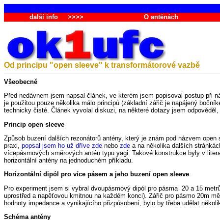
další info
>>>>
O anténách
Od principu "open sleeve" k transformátorové vazbě
Všeobecně
Před nedávnem jsem napsal článek, ve kterém jsem popisoval postup při n
je použitou pouze několika málo principů (základní zářič je napájený boční
technicky čisté. Článek vyvolal diskuzi, na některé dotazy jsem odpověděl, al
Princip open sleeve
Způsob buzení dalších rezonátorů antény, který je znám pod názvem open sl
praxi,
popsal jsem ho už dříve zde
nebo
zde
a na několika dalších stránkách
vícepásmových směrových antén typu yagi. Takové konstrukce byly v litera
horizontální antény na jednoduchém příkladu.
Horizontální dipól pro více pásem a jeho buzení open sleeve
Pro experiment jsem si vybral dvoupásmový dipól pro pásma 20 a 15 metrů.
uprostřed a napěťovou kmitnou na každém konci). Zářič pro pásmo 20m měl 
hodnoty impedance a vynikajícího přizpůsobení, bylo by třeba udělat někol
Schéma antény