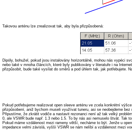
Takovou anténu lze zrealizovat tak, aby byla přizpůsobená:
Dipóly, bohužel, pokud jsou instalovány horizontálně, mohou nás vypéci svo
nebo také v mnoha článcích, které byly publikovány v literatuře i na Intern
přizpůsobit, bude také vysílat do směrů a pod úhlem tak, jak potřebujete.
Pokud potřebujeme realizovat open sleeve anténu ve zcela konkrétní výš
přizpůsobení, aniž bychom museli využívat tuneru, asi se neobejdeme bez 
Připustíme, že zkrátit vodiče a nastavit rezonanci není až tak velký probl
0, ale VSWR bude např. 1.3 nebo 1.5. To by nás asi nemuselo štvát. Tak to
Pokud máme vzdálenost mezi rameny větší, necháme to být. Jenže u open 
impedance velmi závislá, vyšší VSWR se nám nelíbí a vzdálenost mezi vod