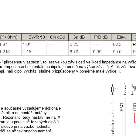
jí přirozenou vlastností, to jest velkou závislostí velikosti impedance na vý
etu. Impedance horizontálního dipólu je prostě na výšce závislá. A tak zůstá
 Např. náš dipól vychází slušně přizpůsobený v poměrně malé výšce H.
ce a současně vyžadujeme dokonalé
několika demontáží antény.
ém. Rezonanci tedy nastavíme na jX =
mu je u paralelně řazených dipólů.
sleeve je na vazbě hodnota
iči se až tak snadno nemění.