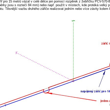
ř pro 15 metrů vázal v celé délce jen pomocí rozpěrek z žebříčku PCV-570-
pěrky jsou s roztečí 84 mm) nebo např. použít v místech, kde protéká velký
iantu. Těsnější vazbu druhého zářiče realizovat jedním nebo více závity kolem