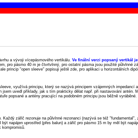
ávrhu a vývoji vícepásmového vertikálu.
Ve finální verzi popsaný vertikál 
kem, pro pásmo 40 m je čtvrtvlnný, pro ostatní pásma jsou použité půlvlnné z
e princip "open sleeve" popisuji ještě zde, pro aplikaci u horizontálních dipó
eeve, využívá principu, který se nazývá principem vzájemných impedancí ant
 jsem uvedl příklady, jak s tím prakticky dělat např. při nastavování antén. 
tuře popsané a antény pracující na podobném principu jsou běžně vyráběné. U
 Každý zářič rezonuje na půlvlnné rezonanci (nazývá se též "fundamental", z
být napájen uprostřed (přes balun) a zářič pro pásmo 15 m by měl být napá
ik kompromisů.