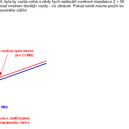
84, byla by vazba volná a nikdy bych nedosáhl svorkové impedance Z = 50
 proud mnohem těsnější vazby - viz obrázek. Pokud nutně musíte použít ke
 buzeného zářiče: